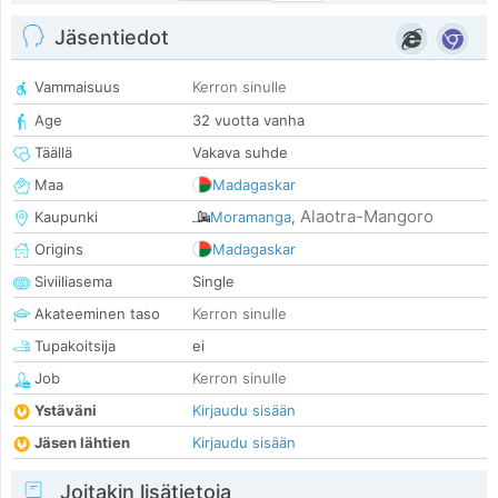
Jäsentiedot
Vammaisuus
Kerron sinulle
Age
32 vuotta vanha
Täällä
Vakava suhde
Maa
Madagaskar
Alaotra-Mangoro
Kaupunki
Moramanga
,
Origins
Madagaskar
Siviiliasema
Single
Akateeminen taso
Kerron sinulle
Tupakoitsija
ei
Job
Kerron sinulle
Ystäväni
Kirjaudu sisään
Jäsen lähtien
Kirjaudu sisään
Joitakin lisätietoja