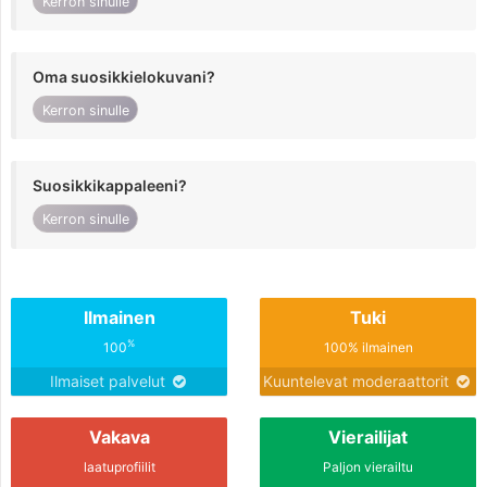
Kerron sinulle
Oma suosikkielokuvani?
Kerron sinulle
Suosikkikappaleeni?
Kerron sinulle
Ilmainen
Tuki
%
100
100% ilmainen
Ilmaiset palvelut
Kuuntelevat moderaattorit
Vakava
Vierailijat
laatuprofiilit
Paljon vierailtu