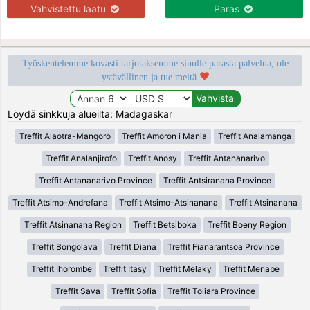
Vahvistettu laatu
Paras
Työskentelemme kovasti tarjotaksemme sinulle parasta palvelua, ole
ystävällinen ja tue meitä
Löydä sinkkuja alueilta: Madagaskar
Treffit Alaotra-Mangoro
Treffit Amoron i Mania
Treffit Analamanga
Treffit Analanjirofo
Treffit Anosy
Treffit Antananarivo
Treffit Antananarivo Province
Treffit Antsiranana Province
Treffit Atsimo-Andrefana
Treffit Atsimo-Atsinanana
Treffit Atsinanana
Treffit Atsinanana Region
Treffit Betsiboka
Treffit Boeny Region
Treffit Bongolava
Treffit Diana
Treffit Fianarantsoa Province
Treffit Ihorombe
Treffit Itasy
Treffit Melaky
Treffit Menabe
Treffit Sava
Treffit Sofia
Treffit Toliara Province