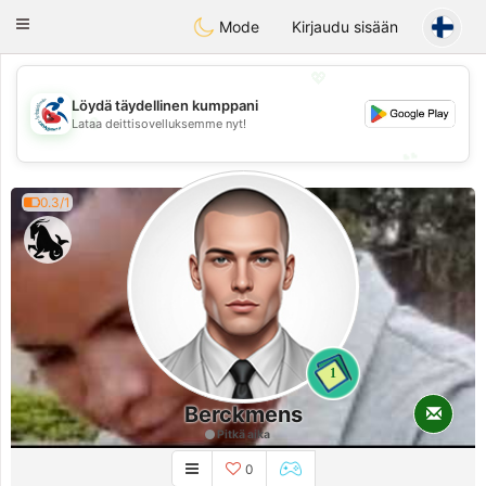
Handi Space
Toggle
Mode
Kirjaudu sisään
navigation
💖
Löydä täydellinen kumppani
💖
Lataa deittisovelluksemme nyt!
💕
💕
0.3/1
1
Berckmens
Pitkä aika
0