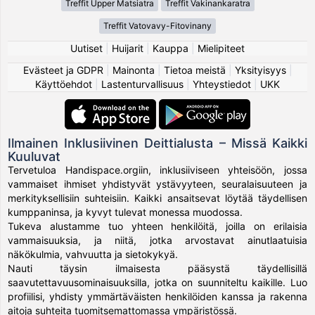
Treffit Upper Matsiatra
Treffit Vakinankaratra
Treffit Vatovavy-Fitovinany
Uutiset
|
Huijarit
|
Kauppa
|
Mielipiteet
Evästeet ja GDPR
|
Mainonta
|
Tietoa meistä
|
Yksityisyys
|
Käyttöehdot
|
Lastenturvallisuus
|
Yhteystiedot
|
UKK
Ilmainen Inklusiivinen Deittialusta – Missä Kaikki
Kuuluvat
Tervetuloa Handispace.orgiin, inklusiiviseen yhteisöön, jossa
vammaiset ihmiset yhdistyvät ystävyyteen, seuralaisuuteen ja
merkityksellisiin suhteisiin. Kaikki ansaitsevat löytää täydellisen
kumppaninsa, ja kyvyt tulevat monessa muodossa.
Tukeva alustamme tuo yhteen henkilöitä, joilla on erilaisia
vammaisuuksia, ja niitä, jotka arvostavat ainutlaatuisia
näkökulmia, vahvuutta ja sietokykyä.
Nauti täysin ilmaisesta pääsystä täydellisillä
saavutettavuusominaisuuksilla, jotka on suunniteltu kaikille. Luo
profiilisi, yhdisty ymmärtäväisten henkilöiden kanssa ja rakenna
aitoja suhteita tuomitsemattomassa ympäristössä.