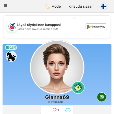
Handi Space
Toggle
Mode
Kirjaudu sisään
navigation
💖
Löydä täydellinen kumppani
💖
Lataa deittisovelluksemme nyt!
💕
💕
0.8/1
0
Gianna69
Pitkä aika
1