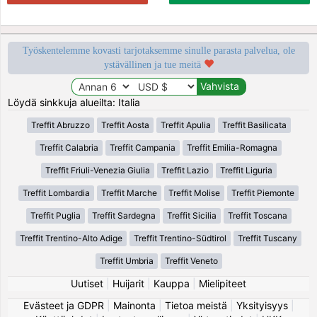
Työskentelemme kovasti tarjotaksemme sinulle parasta palvelua, ole
ystävällinen ja tue meitä
Löydä sinkkuja alueilta: Italia
Treffit Abruzzo
Treffit Aosta
Treffit Apulia
Treffit Basilicata
Treffit Calabria
Treffit Campania
Treffit Emilia-Romagna
Treffit Friuli-Venezia Giulia
Treffit Lazio
Treffit Liguria
Treffit Lombardia
Treffit Marche
Treffit Molise
Treffit Piemonte
Treffit Puglia
Treffit Sardegna
Treffit Sicilia
Treffit Toscana
Treffit Trentino-Alto Adige
Treffit Trentino-Südtirol
Treffit Tuscany
Treffit Umbria
Treffit Veneto
Uutiset
|
Huijarit
|
Kauppa
|
Mielipiteet
Evästeet ja GDPR
|
Mainonta
|
Tietoa meistä
|
Yksityisyys
|