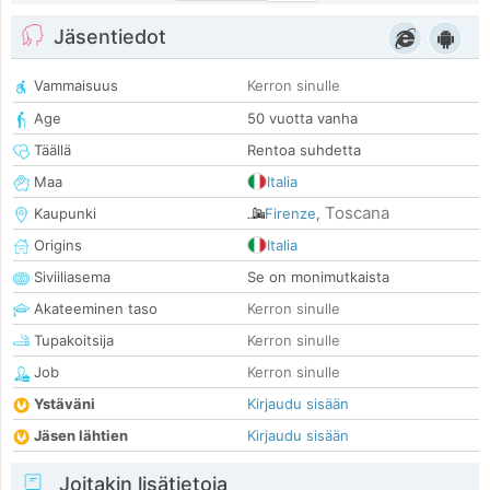
Jäsentiedot
Vammaisuus
Kerron sinulle
Age
50 vuotta vanha
Täällä
Rentoa suhdetta
Maa
Italia
Toscana
Kaupunki
Firenze
,
Origins
Italia
Siviiliasema
Se on monimutkaista
Akateeminen taso
Kerron sinulle
Tupakoitsija
Kerron sinulle
Job
Kerron sinulle
Ystäväni
Kirjaudu sisään
Jäsen lähtien
Kirjaudu sisään
Joitakin lisätietoja