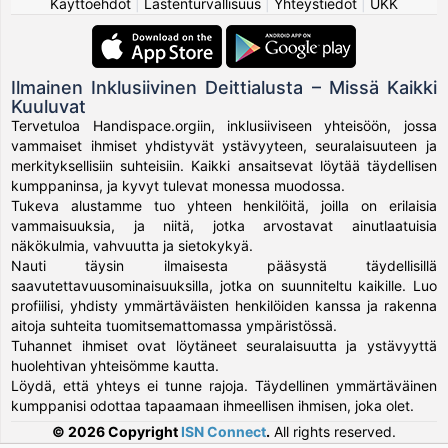
Käyttöehdot
|
Lastenturvallisuus
|
Yhteystiedot
|
UKK
Ilmainen Inklusiivinen Deittialusta – Missä Kaikki
Kuuluvat
Tervetuloa Handispace.orgiin, inklusiiviseen yhteisöön, jossa
vammaiset ihmiset yhdistyvät ystävyyteen, seuralaisuuteen ja
merkityksellisiin suhteisiin. Kaikki ansaitsevat löytää täydellisen
kumppaninsa, ja kyvyt tulevat monessa muodossa.
Tukeva alustamme tuo yhteen henkilöitä, joilla on erilaisia
vammaisuuksia, ja niitä, jotka arvostavat ainutlaatuisia
näkökulmia, vahvuutta ja sietokykyä.
Nauti täysin ilmaisesta pääsystä täydellisillä
saavutettavuusominaisuuksilla, jotka on suunniteltu kaikille. Luo
profiilisi, yhdisty ymmärtäväisten henkilöiden kanssa ja rakenna
aitoja suhteita tuomitsemattomassa ympäristössä.
Tuhannet ihmiset ovat löytäneet seuralaisuutta ja ystävyyttä
huolehtivan yhteisömme kautta.
Löydä, että yhteys ei tunne rajoja. Täydellinen ymmärtäväinen
kumppanisi odottaa tapaamaan ihmeellisen ihmisen, joka olet.
© 2026 Copyright
ISN Connect
.
All rights reserved.