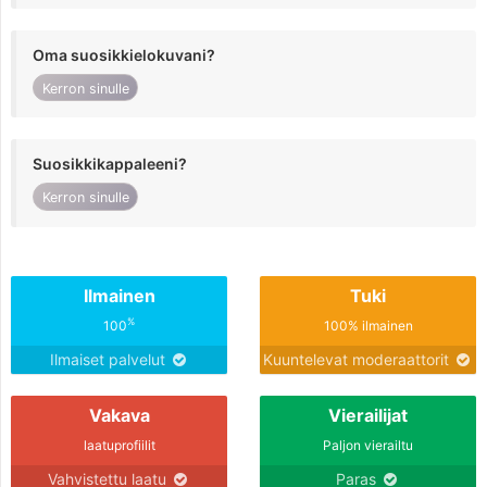
Oma suosikkielokuvani?
Kerron sinulle
Suosikkikappaleeni?
Kerron sinulle
Ilmainen
Tuki
%
100
100% ilmainen
Ilmaiset palvelut
Kuuntelevat moderaattorit
Vakava
Vierailijat
laatuprofiilit
Paljon vierailtu
Vahvistettu laatu
Paras