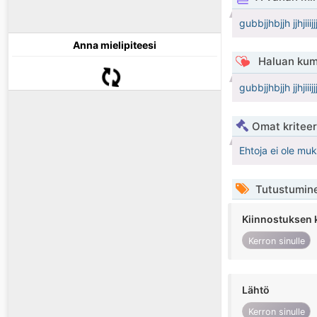
gubbjjhbjjh jjhjiii
Anna mielipiteesi
Haluan kum
gubbjjhbjjh jjhjiii
Omat kriteeri
Ehtoja ei ole mu
Tutustumin
Kiinnostuksen 
Kerron sinulle
Lähtö
Kerron sinulle