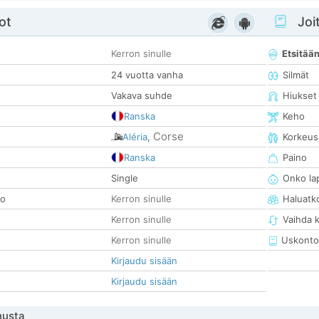
ot
Joit
Kerron sinulle
Etsitää
24 vuotta vanha
Silmät
Vakava suhde
Hiukset
Ranska
Keho
Corse
Aléria
,
Korkeus
Ranska
Paino
Single
Onko la
so
Kerron sinulle
Haluatk
Kerron sinulle
Vaihda 
Kerron sinulle
Uskonto
Kirjaudu sisään
Kirjaudu sisään
nusta