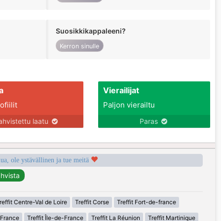
Suosikkikappaleeni?
Kerron sinulle
a
Vierailijat
fiilit
Paljon vierailtu
ahvistettu laatu
Paras
a, ole ystävällinen ja tue meitä
reffit Centre-Val de Loire
Treffit Corse
Treffit Fort-de-france
-France
Treffit Île-de-France
Treffit La Réunion
Treffit Martinique