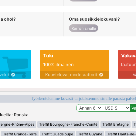
ia ohol?
Oma suosikkielokuvani?
Kerron sinulle
Tuki
Vakav
100% ilmainen
laatupro
lvelut
Kuuntelevat moderaattorit
V
Työskentelemme kovasti tarjotaksemme sinulle parasta palvelu
lueilta: Ranska
uvergne-Rhône-Alpes
Treffit Bourgogne-Franche-Comté
Treffit Bretagne
T
Treffit Grande-Terre
Treffit Guadeloupe
Treffit Guyane
Treffit Hauts-de