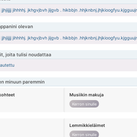
jjj jjhjijjjj jihhhhj. jkhgvjbvh jijgvb . hikbbjn .hhjknbnj.jhjkioogfyu.kjggu
ppanini olevan
jjj jjhjijjjj jihhhhj. jkhgvjbvh jijgvb . hikbbjn .hhjknbnj.jhjkioogfyu.kjggu
t, joita tulisi noudattaa
kautettu
en minuun paremmin
kohteet
Musiikin makuja
Kerron sinulle
Lemmikkieläimet
Kerron sinulle