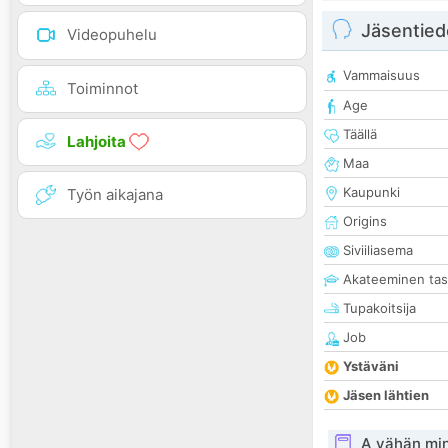
Jäsentied
Videopuhelu
Vammaisuus
Toiminnot
Age
Täällä
Lahjoita
Maa
Kaupunki
Työn aikajana
Origins
Siviiliasema
Akateeminen ta
Tupakoitsija
Job
Ystäväni
Jäsen lähtien
A vähän mi