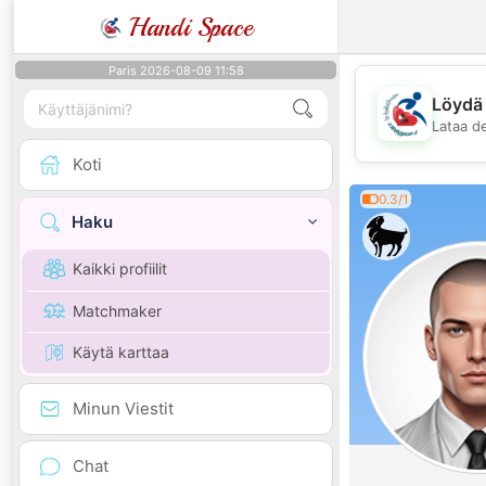
Handi Space
Paris 2026-08-09 11:58
Löydä 
Lataa d
Koti
0.3/1
Haku
Kaikki profiilit
Matchmaker
Käytä karttaa
Minun Viestit
Chat