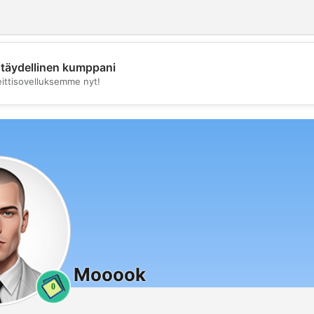
täydellinen kumppani
💖
eittisovelluksemme nyt!
💕
Mooook
0