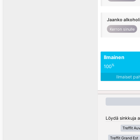
Jaanko alkohol
Kerron sinulle
Ilmainen
%
100
Ilmaiset pa
Löydä sinkkuja a
Treffit A
Treffit Grand Est