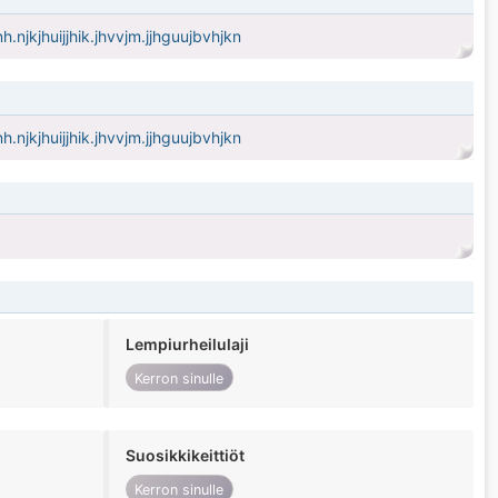
ujnh.njkjhuijjhik.jhvvjm.jjhguujbvhjkn
ujnh.njkjhuijjhik.jhvvjm.jjhguujbvhjkn
Lempiurheilulaji
Kerron sinulle
Suosikkikeittiöt
Kerron sinulle