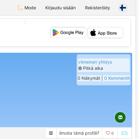
Mode
Kirjaudu sisään
Rekisteröidy
💖
💕
viimeinen yhteys
Pitkä aika
0 Näkymät |
0 Kommentit
ilmoita tämä profiili?
0