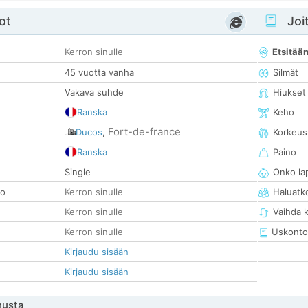
ot
Joit
Kerron sinulle
Etsitää
45 vuotta vanha
Silmät
Vakava suhde
Hiukset
Ranska
Keho
Fort-de-france
Ducos
,
Korkeus
Ranska
Paino
Single
Onko la
so
Kerron sinulle
Haluatk
Kerron sinulle
Vaihda 
Kerron sinulle
Uskonto
Kirjaudu sisään
Kirjaudu sisään
nusta