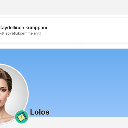
täydellinen kumppani
💖
eittisovelluksemme nyt!
💕
Lolos
1