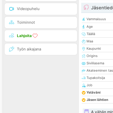
Jäsentied
Videopuhelu
Vammaisuus
Toiminnot
Age
Täällä
Lahjoita
Maa
Kaupunki
Työn aikajana
Origins
Siviiliasema
Akateeminen ta
Tupakoitsija
Job
Ystäväni
Jäsen lähtien
A vähän mi