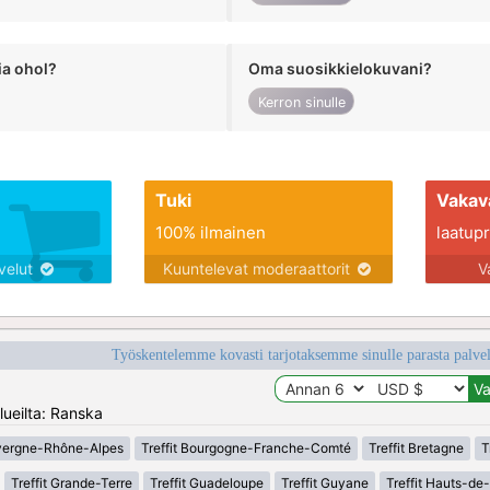
ia ohol?
Oma suosikkielokuvani?
Kerron sinulle
Tuki
Vakav
100% ilmainen
laatupro
lvelut
Kuuntelevat moderaattorit
V
Työskentelemme kovasti tarjotaksemme sinulle parasta palvelu
lueilta: Ranska
uvergne-Rhône-Alpes
Treffit Bourgogne-Franche-Comté
Treffit Bretagne
T
Treffit Grande-Terre
Treffit Guadeloupe
Treffit Guyane
Treffit Hauts-de