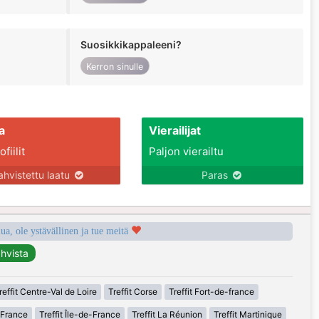
Suosikkikappaleeni?
Kerron sinulle
a
Vierailijat
fiilit
Paljon vierailtu
ahvistettu laatu
Paras
a, ole ystävällinen ja tue meitä
reffit Centre-Val de Loire
Treffit Corse
Treffit Fort-de-france
-France
Treffit Île-de-France
Treffit La Réunion
Treffit Martinique