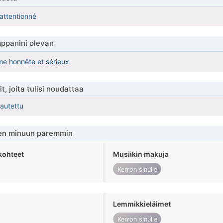
 attentionné
ppanini olevan
e honnête et sérieux
t, joita tulisi noudattaa
kautettu
en minuun paremmin
kohteet
Musiikin makuja
Kerron sinulle
Lemmikkieläimet
Kerron sinulle