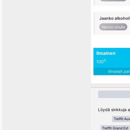
Jaanko alkohol
Kerron sinulle
Ilmainen
%
100
Ilmaiset pa
Löydä sinkkuja a
Treffit A
Treffit Grand Est