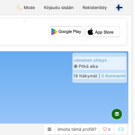
Mode
Kirjaudu sisään
Rekisteröidy
💖
💕
viimeinen yhteys
Pitkä aika
18 Näkymät |
0 Kommentit
ilmoita tämä profiili?
0