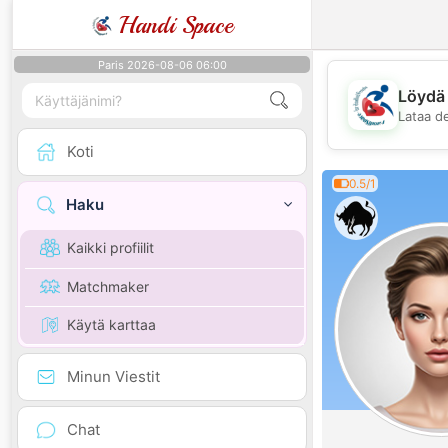
Handi Space
Paris 2026-08-06 06:00
Löydä 
Lataa d
Koti
0.5/1
Haku
Kaikki profiilit
Matchmaker
Käytä karttaa
Minun Viestit
Chat