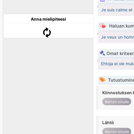
Je suis calme et
Anna mielipiteesi
Haluan kum
Je veux un homm
Omat kriteeri
Ehtoja ei ole mu
Tutustumin
Kiinnostuksen 
Kerron sinulle
Lähtö
Kerron sinulle