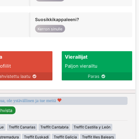
Suosikkikappaleeni?
Kerron sinulle
a
Vierailijat
fiilit
Paljon vierailtu
ahvistettu laatu
Paras
a, ole ystävällinen ja tue meitä
que
Treffit Canarias
Treffit Cantabria
Treffit Castilla y León
Estremadura
Treffit Euskadi
Treffit Galicia
Treffit Illes Balears