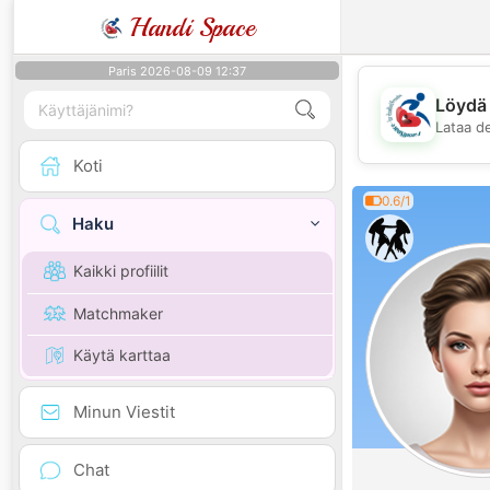
Handi Space
Paris 2026-08-09 12:37
Löydä 
Lataa d
Koti
0.6/1
Haku
Kaikki profiilit
Matchmaker
Käytä karttaa
Minun Viestit
Chat