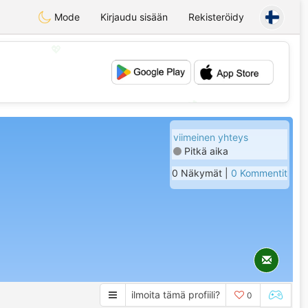
Mode
Kirjaudu sisään
Rekisteröidy
💖
💕
viimeinen yhteys
Pitkä aika
0 Näkymät |
0 Kommentit
ilmoita tämä profiili?
0