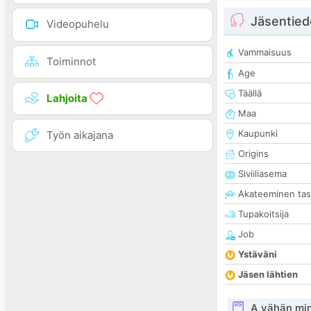
Jäsentied
Videopuhelu
Vammaisuus
Toiminnot
Age
Täällä
Lahjoita
Maa
Kaupunki
Työn aikajana
Origins
Siviiliasema
Akateeminen ta
Tupakoitsija
Job
Ystäväni
Jäsen lähtien
A vähän mi