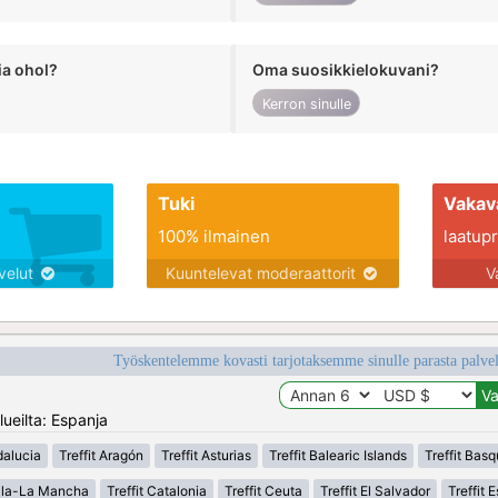
ia ohol?
Oma suosikkielokuvani?
Kerron sinulle
Tuki
Vakav
100% ilmainen
laatupro
lvelut
Kuuntelevat moderaattorit
V
Työskentelemme kovasti tarjotaksemme sinulle parasta palvelu
ueilta: Espanja
dalucia
Treffit Aragón
Treffit Asturias
Treffit Balearic Islands
Treffit Bas
tilla-La Mancha
Treffit Catalonia
Treffit Ceuta
Treffit El Salvador
Treffit 