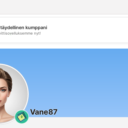
täydellinen kumppani
💖
eittisovelluksemme nyt!
💕
Vane87
0