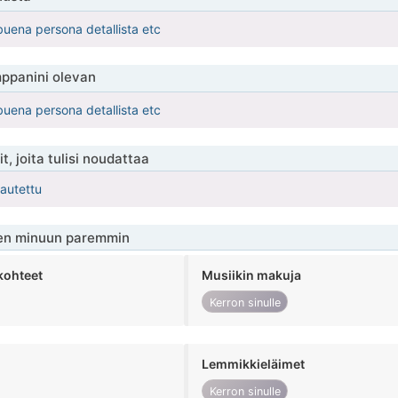
buena persona detallista etc
ppanini olevan
buena persona detallista etc
t, joita tulisi noudattaa
kautettu
en minuun paremmin
kohteet
Musiikin makuja
Kerron sinulle
Lemmikkieläimet
Kerron sinulle