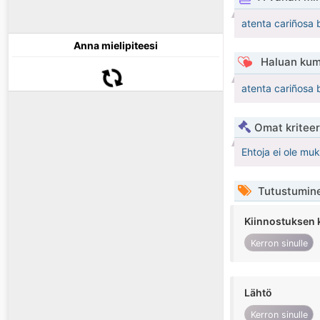
atenta cariñosa 
Anna mielipiteesi
Haluan kum
atenta cariñosa 
Omat kriteeri
Ehtoja ei ole mu
Tutustumin
Kiinnostuksen 
Kerron sinulle
Lähtö
Kerron sinulle