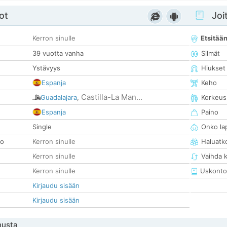
ot
Joit
Kerron sinulle
Etsitää
39 vuotta vanha
Silmät
Ystävyys
Hiukset
Espanja
Keho
Castilla-La Man...
Guadalajara
,
Korkeus
Espanja
Paino
Single
Onko la
so
Kerron sinulle
Haluatk
Kerron sinulle
Vaihda 
Kerron sinulle
Uskonto
Kirjaudu sisään
Kirjaudu sisään
nusta