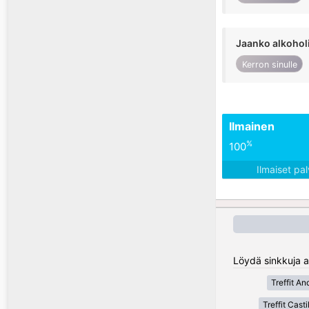
Jaanko alkohol
Kerron sinulle
Ilmainen
%
100
Ilmaiset pa
Löydä sinkkuja al
Treffit An
Treffit Cas