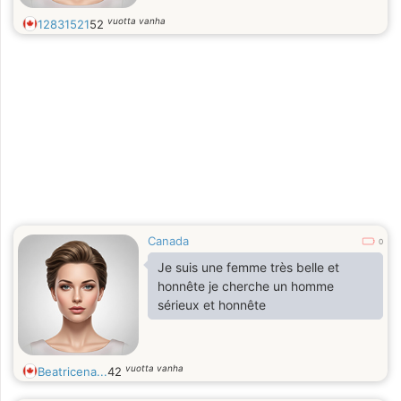
vuotta vanha
12831521
52
Canada
0
Je suis une femme très belle et
honnête je cherche un homme
sérieux et honnête
vuotta vanha
Beatricena...
42