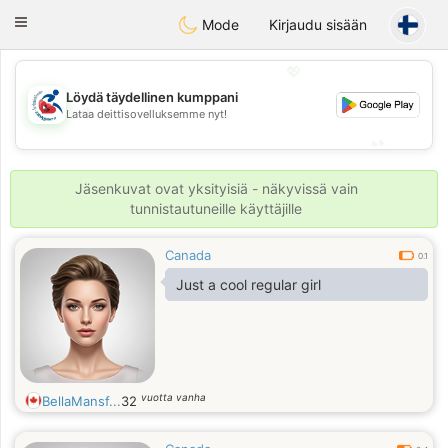
Handi Space
Toggle
Mode
Kirjaudu sisään
navigation
💖
Löydä täydellinen kumppani
💖
Lataa deittisovelluksemme nyt!
💕
💕
Jäsenkuvat ovat yksityisiä - näkyvissä vain
tunnistautuneille käyttäjille
Canada
0.1
Just a cool regular girl
vuotta vanha
BellaMansf...
32