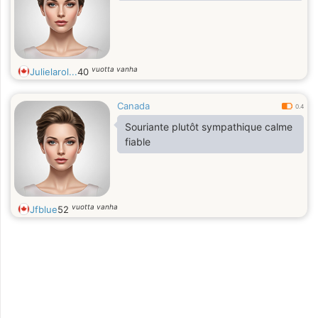
vuotta vanha
Julielarol...
40
Canada
0.4
Souriante plutôt sympathique calme
fiable
vuotta vanha
Jfblue
52