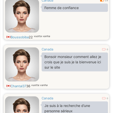
Canada
0.4
Femme de confiance
vuotta vanha
Boussobiba
22
Canada
0
Bonsoir monsieur comment allez je
crois que je suis je la bienvenue ici
sur le site
vuotta vanha
Chantal37
36
Canada
0
Je suis à la recherche d’une
personne sérieux