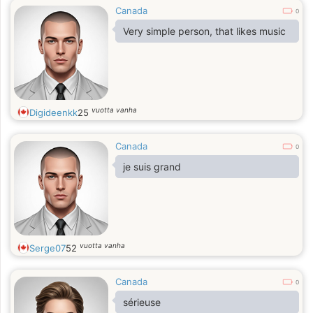
Canada
0
Very simple person, that likes music
vuotta vanha
Digideenkk
25
Canada
0
je suis grand
vuotta vanha
Serge07
52
Canada
0
sérieuse