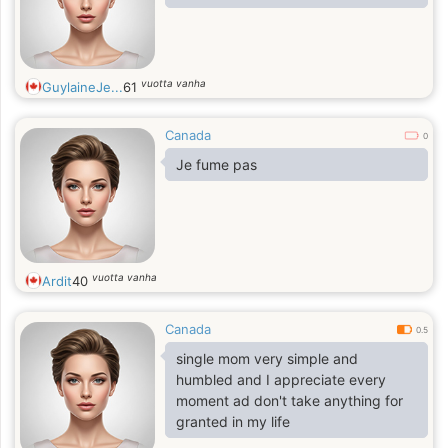
vuotta vanha
GuylaineJe...
61
Canada
0
Je fume pas
vuotta vanha
Ardit
40
Canada
0.5
single mom very simple and
humbled and I appreciate every
moment ad don't take anything for
granted in my life