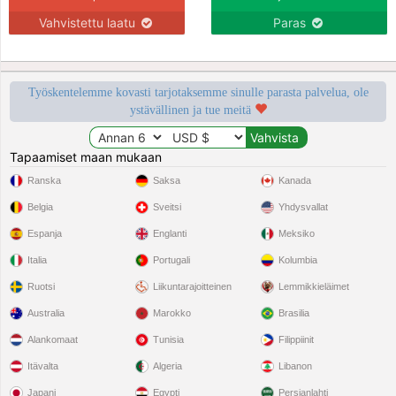
Vahvistettu laatu
Paras
Työskentelemme kovasti tarjotaksemme sinulle parasta palvelua, ole
ystävällinen ja tue meitä
Tapaamiset maan mukaan
Ranska
Saksa
Kanada
Belgia
Sveitsi
Yhdysvallat
Espanja
Englanti
Meksiko
Italia
Portugali
Kolumbia
Ruotsi
Liikuntarajoitteinen
Lemmikkieläimet
Australia
Marokko
Brasilia
Alankomaat
Tunisia
Filippiinit
Itävalta
Algeria
Libanon
Japani
Egypti
Persianlahti