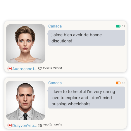
Canada
0.7
j aime bien avoir de bonne
discutions!
vuotta vanha
Audreanne1...
57
Canada
0.6
I love to to helpful I’m very caring I
love to explore and I don’t mind
pushing wheelchairs
vuotta vanha
DrayvonYeu...
25