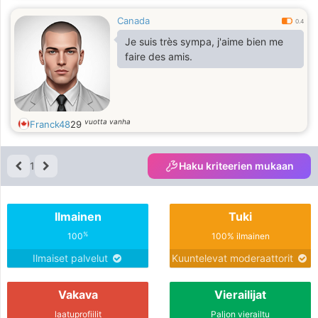
Canada
0.4
Je suis très sympa, j'aime bien me
faire des amis.
vuotta vanha
Franck48
29
1
Haku kriteerien mukaan
Ilmainen
Tuki
%
100
100% ilmainen
Ilmaiset palvelut
Kuuntelevat moderaattorit
Vakava
Vierailijat
laatuprofiilit
Paljon vierailtu