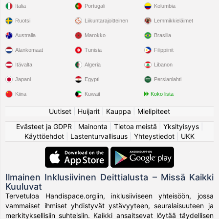
Italia
Portugali
Kolumbia
Ruotsi
Liikuntarajoitteinen
Lemmikkieläimet
Australia
Marokko
Brasilia
Alankomaat
Tunisia
Filippiinit
Itävalta
Algeria
Libanon
Japani
Egypti
Persianlahti
Kiina
Kuwait
Koko lista
Uutiset
|
Huijarit
|
Kauppa
|
Mielipiteet
Evästeet ja GDPR
|
Mainonta
|
Tietoa meistä
|
Yksityisyys
|
Käyttöehdot
|
Lastenturvallisuus
|
Yhteystiedot
|
UKK
Ilmainen Inklusiivinen Deittialusta – Missä Kaikki
Kuuluvat
Tervetuloa Handispace.orgiin, inklusiiviseen yhteisöön, jossa
vammaiset ihmiset yhdistyvät ystävyyteen, seuralaisuuteen ja
merkityksellisiin suhteisiin. Kaikki ansaitsevat löytää täydellisen