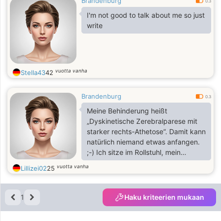
Brandenburg
0.3
I'm not good to talk about me so just
write
vuotta vanha
Stella43
42
Brandenburg
0.3
Meine Behinderung heißt
„Dyskinetische Zerebralparese mit
starker rechts-Athetose“. Damit kann
natürlich niemand etwas anfangen.
;-) Ich sitze im Rollstuhl, mein
Oberkörper und insbesondere meine
vuotta vanha
Lillizei02
25
Arme sind ständig in unkontrollierter
Bewegung, weswegen ich alles mit
meinen Füßen mache. Da ich mich
1
Haku kriteerien mukaan
kontinuierlich bewege, kann ich
auch keinen ruhigen, gleichmäßigen