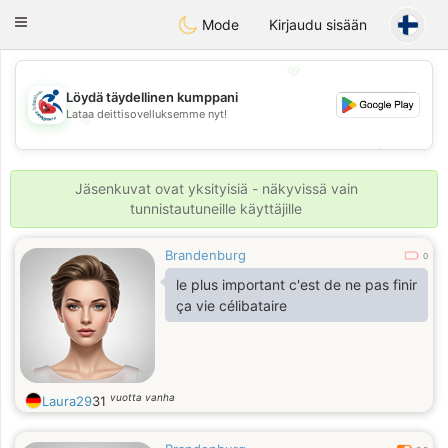
Handi Space
Toggle
Mode
Kirjaudu sisään
navigation
💖
Löydä täydellinen kumppani
Lataa deittisovelluksemme nyt!
💖
💕
💕
Jäsenkuvat ovat yksityisiä - näkyvissä vain
tunnistautuneille käyttäjille
Brandenburg
0
le plus important c'est de ne pas finir
ça vie célibataire
vuotta vanha
Laura29
31