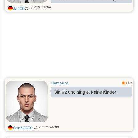
ich gerne schwimmen, ins Kino,
vuotta vanha
Jan00
25
spazieren oder fahre in die Stadt.
Offenheit ist mir wichtig: Ich habe
ein Handicap, das zu mir gehört. Ich
wünsche mir jemanden, der mich so
akzeptiert, wie ich bin. Ich freue
mich darauf, nette Leute
kennenzulernen – und wenn es
passt, vielleicht auch jemanden
Besonderen,
Hamburg
0.6
Bin 62 und single, keine Kinder
vuotta vanha
Chris6300
63