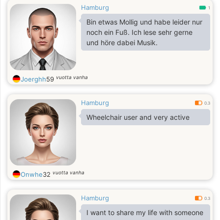
Hamburg
1
Bin etwas Mollig und habe leider nur
noch ein Fuß. Ich lese sehr gerne
und höre dabei Musik.
vuotta vanha
Joerghh
59
Hamburg
0.3
Wheelchair user and very active
vuotta vanha
Onwhe
32
Hamburg
0.3
I want to share my life with someone