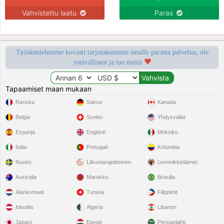
Vahvistettu laatu
Paras
Työskentelemme kovasti tarjotaksemme sinulle parasta palvelua, ole
ystävällinen ja tue meitä
Tapaamiset maan mukaan
Ranska
Saksa
Kanada
Belgia
Sveitsi
Yhdysvallat
Espanja
Englanti
Meksiko
Italia
Portugali
Kolumbia
Ruotsi
Liikuntarajoitteinen
Lemmikkieläimet
Australia
Marokko
Brasilia
Alankomaat
Tunisia
Filippiinit
Itävalta
Algeria
Libanon
Japani
Egypti
Persianlahti