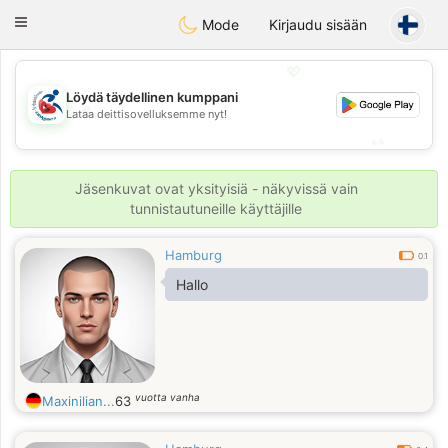
Handi Space
Toggle
Mode
Kirjaudu sisään
navigation
💖
Löydä täydellinen kumppani
💖
Lataa deittisovelluksemme nyt!
💕
💕
Jäsenkuvat ovat yksityisiä - näkyvissä vain
tunnistautuneille käyttäjille
Hamburg
0.1
Hallo
vuotta vanha
Maxinilian...
63