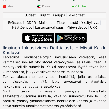
Kiina
Kuwait
Koko lista
Uutiset
|
Huijarit
|
Kauppa
|
Mielipiteet
Evästeet ja GDPR
|
Mainonta
|
Tietoa meistä
|
Yksityisyys
|
Käyttöehdot
|
Lastenturvallisuus
|
Yhteystiedot
|
UKK
Ilmainen Inklusiivinen Deittialusta – Missä Kaikki
Kuuluvat
Tervetuloa Handispace.orgiin, inklusiiviseen yhteisöön, jossa
vammaiset ihmiset yhdistyvät ystävyyteen, seuralaisuuteen ja
merkityksellisiin suhteisiin. Kaikki ansaitsevat löytää täydellisen
kumppaninsa, ja kyvyt tulevat monessa muodossa.
Tukeva alustamme tuo yhteen henkilöitä, joilla on erilaisia
vammaisuuksia, ja niitä, jotka arvostavat ainutlaatuisia
näkökulmia, vahvuutta ja sietokykyä.
Nauti täysin ilmaisesta pääsystä täydellisillä
saavutettavuusominaisuuksilla, jotka on suunniteltu kaikille. Luo
profiilisi, yhdisty ymmärtäväisten henkilöiden kanssa ja rakenna
aitoja suhteita tuomitsemattomassa ympäristössä.