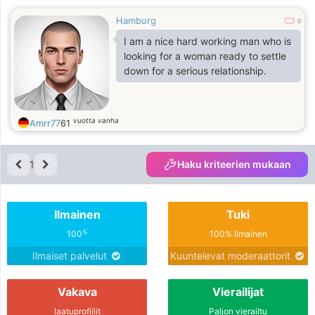
Hamburg
0
I am a nice hard working man who is
looking for a woman ready to settle
down for a serious relationship.
vuotta vanha
Amrr77
61
1
Haku kriteerien mukaan
Ilmainen
Tuki
%
100
100% ilmainen
Ilmaiset palvelut
Kuuntelevat moderaattorit
Vakava
Vierailijat
laatuprofiilit
Paljon vierailtu