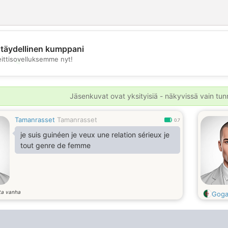
täydellinen kumppani
eittisovelluksemme nyt!
💖
💕
Jäsenkuvat ovat yksityisiä - näkyvissä vain tunni
Tamanrasset
Tamanrasset
0.7
je suis guinéen je veux une relation sérieux je
tout genre de femme
ta vanha
Goga