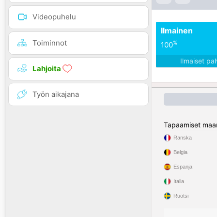
Videopuhelu
Ilmainen
Toiminnot
%
100
Ilmaiset pa
Lahjoita
Työn aikajana
Tapaamiset maa
Ranska
Belgia
Espanja
Italia
Ruotsi