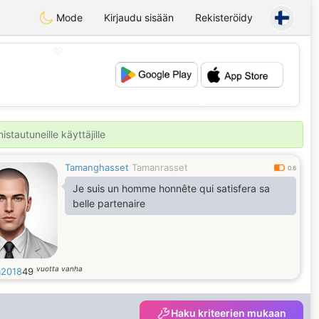
Mode
Kirjaudu sisään
Rekisteröidy
💖
💕
stautuneille käyttäjille
Tamanghasset
Tamanrasset
0.6
Je suis un homme honnête qui satisfera sa
belle partenaire
vuotta vanha
2018
49
Haku kriteerien mukaan