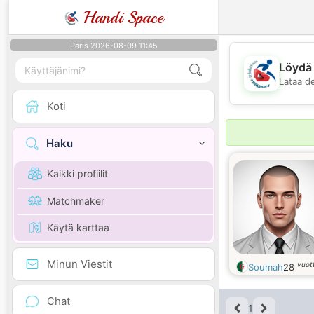
Handi Space
Paris 2026-08-09 11:45
Löydä 
Lataa d
Koti
Haku
Kaikki profiilit
Matchmaker
Käytä karttaa
Minun Viestit
vuot
Soumah
28
Chat
1