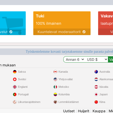
Tuki
Vakav
100% ilmainen
laatupro
lvelut
Kuuntelevat moderaattorit
V
Työskentelemme kovasti tarjotaksemme sinulle parasta palvelu
n mukaan
Saksa
Kanada
Australia
Sveitsi
Yhdysvallat
Alankomaa
Englanti
Meksiko
Itävalta
Portugali
Kolumbia
Japani
Liikuntarajoitteinen
Lemmikkieläimet
Kiina
Uutiset
|
Huijarit
|
Kauppa
|
Mi