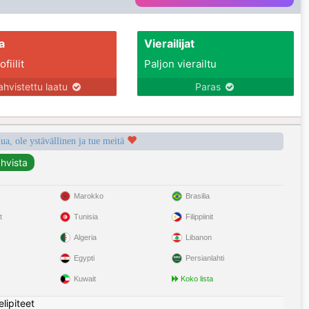
a
Vierailijat
fiilit
Paljon vierailtu
ahvistettu laatu
Paras
a, ole ystävällinen ja tue meitä
Marokko
Brasilia
t
Tunisia
Filippiinit
Algeria
Libanon
Egypti
Persianlahti
Kuwait
Koko lista
elipiteet