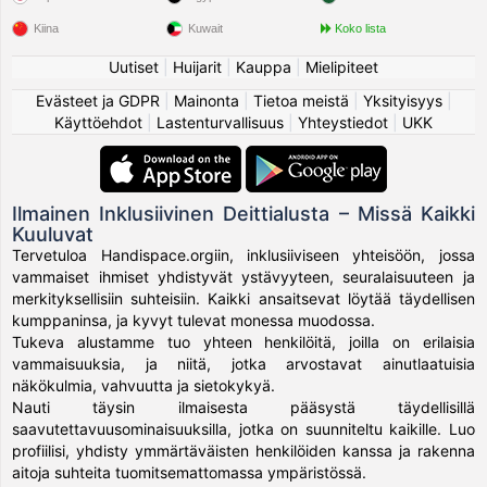
Kiina
Kuwait
Koko lista
Uutiset
|
Huijarit
|
Kauppa
|
Mielipiteet
Evästeet ja GDPR
|
Mainonta
|
Tietoa meistä
|
Yksityisyys
|
Käyttöehdot
|
Lastenturvallisuus
|
Yhteystiedot
|
UKK
Ilmainen Inklusiivinen Deittialusta – Missä Kaikki
Kuuluvat
Tervetuloa Handispace.orgiin, inklusiiviseen yhteisöön, jossa
vammaiset ihmiset yhdistyvät ystävyyteen, seuralaisuuteen ja
merkityksellisiin suhteisiin. Kaikki ansaitsevat löytää täydellisen
kumppaninsa, ja kyvyt tulevat monessa muodossa.
Tukeva alustamme tuo yhteen henkilöitä, joilla on erilaisia
vammaisuuksia, ja niitä, jotka arvostavat ainutlaatuisia
näkökulmia, vahvuutta ja sietokykyä.
Nauti täysin ilmaisesta pääsystä täydellisillä
saavutettavuusominaisuuksilla, jotka on suunniteltu kaikille. Luo
profiilisi, yhdisty ymmärtäväisten henkilöiden kanssa ja rakenna
aitoja suhteita tuomitsemattomassa ympäristössä.