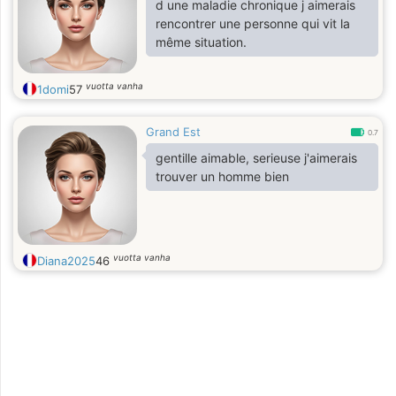
d une maladie chronique j aimerais
rencontrer une personne qui vit la
même situation.
vuotta vanha
1domi
57
Grand Est
0.7
gentille aimable, serieuse j'aimerais
trouver un homme bien
vuotta vanha
Diana2025
46