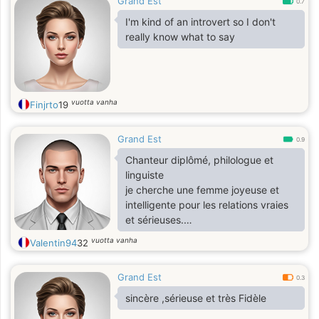
Grand Est
souhaite à toutes le bonheur...
0.7
I'm kind of an introvert so I don't
really know what to say
vuotta vanha
Finjrto
19
Grand Est
0.9
Chanteur diplômé, philologue et
linguiste
je cherche une femme joyeuse et
intelligente pour les relations vraies
et sérieuses.
Je m'intéresse à la musique, à
vuotta vanha
Valentin94
32
l'opéra, au voyage, à la littérature et
aux cultures différentes.
Grand Est
Ouvert aux rencontres et à la
0.3
communication.
sincère ,sérieuse et très Fidèle