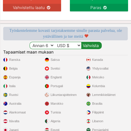
Vahvistettu laatu
Paras
Työskentelemme kovasti tarjotaksemme sinulle parasta palvelua, ole
ystävällinen ja tue meitä
Tapaamiset maan mukaan
Ranska
Saksa
Kanada
Belgia
Sveitsi
Yhdysvallat
Espanja
Englanti
Meksiko
Italia
Portugali
Kolumbia
Ruotsi
Liikuntarajoitteinen
Lemmikkieläimet
Australia
Marokko
Brasilia
Alankomaat
Tunisia
Filippiinit
Itävalta
Algeria
Libanon
Japani
Egypti
Persianlahti