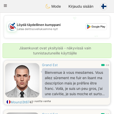
Handi Space
Toggle
Mode
Kirjaudu sisään
navigation
💖
Löydä täydellinen kumppani
💖
Lataa deittisovelluksemme nyt!
💕
💕
Jäsenkuvat ovat yksityisiä - näkyvissä vain
tunnistautuneille käyttäjille
Grand Est
0.9
Bienvenue à vous mesdames. Vous
allez sûrement me fuir en lisant ma
description mais je préfère être
franc. Voilà, je suis un peu gros, j'ai
une calvitie, je suis moche et surtout
pauvre. Je comprends qu'aucune
vuotta vanha
Mounzi3t67
47
femme ne veuille de moi, mais je
préfère être sincère. Je vous