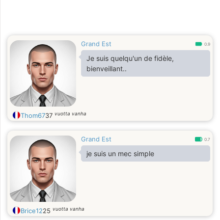
Grand Est
0.9
Je suis quelqu'un de fidèle,
bienveillant..
vuotta vanha
Thom67
37
Grand Est
0.7
je suis un mec simple
vuotta vanha
Brice12
25