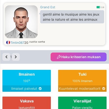
Grand Est
0.8
gentil aime la musique aime les jeux
aime la nature et aime les animaux
vuotta vanha
Tintin067
20
1
Haku kriteerien mukaan
Ilmainen
Tuki
%
100
100% ilmainen
Ilmaiset palvelut
Kuuntelevat moderaattorit
Vakava
Vierailijat
laatuprofiilit
Paljon vierailtu