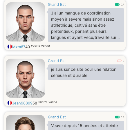
Grand Est
0.7
J'ai un manque de coordination
moyen à sevère mais sinon assez
athlethique, cultivé sans être
pretentieux, parlant plusieurs
langues et ayant vecu/travaillé sur
de differents continents etc.
vuotta vanha
Mxm67
40
Grand Est
0
je suis sur ce site pour une relation
sérieuse et durable
vuotta vanha
Jean98899
58
Grand Est
0.8
Veuve depuis 15 années et atteinte