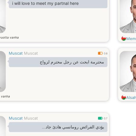
i will love to meet my partnal here
vuotta vanha
Mem
Muscat
Muscat
0.6
محترمة ابحث عن رجل محترم لزواج
a vanha
Alsa
Muscat
Muscat
0.7
يؤدي الفرائض رومانسي هادئ جاد...