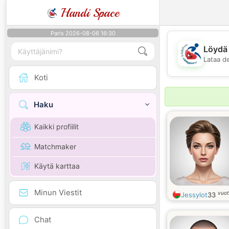
Handi Space
Paris 2026-08-06 16:30
Löydä 
Lataa d
Koti
Haku
Kaikki profiilit
Matchmaker
Käytä karttaa
Minun Viestit
vuot
Jessylot
33
Chat