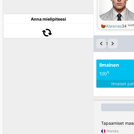
Anna mielipiteesi
vuo
Alwenas
34
1
Ilmainen
%
100
Ilmaiset pa
Tapaamiset maa
Ranska