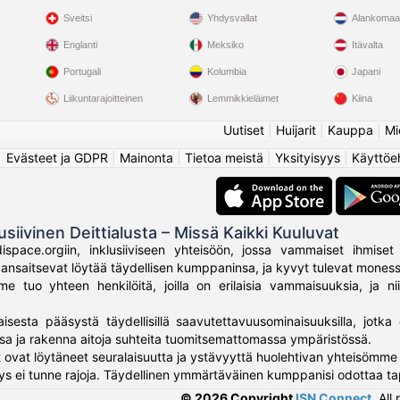
Sveitsi
Yhdysvallat
Alankomaa
Englanti
Meksiko
Itävalta
Portugali
Kolumbia
Japani
Liikuntarajoitteinen
Lemmikkieläimet
Kiina
Uutiset
|
Huijarit
|
Kauppa
|
Mi
Evästeet ja GDPR
|
Mainonta
|
Tietoa meistä
|
Yksityisyys
|
Käyttöe
usiivinen Deittialusta – Missä Kaikki Kuuluvat
ispace.orgiin, inklusiiviseen yhteisöön, jossa vammaiset ihmiset 
ki ansaitsevat löytää täydellisen kumppaninsa, ja kyvyt tulevat mone
 tuo yhteen henkilöitä, joilla on erilaisia vammaisuuksia, ja nii
aisesta pääsystä täydellisillä saavutettavuusominaisuuksilla, jotka 
sa ja rakenna aitoja suhteita tuomitsemattomassa ympäristössä.
 ovat löytäneet seuralaisuutta ja ystävyyttä huolehtivan yhteisömme 
ys ei tunne rajoja. Täydellinen ymmärtäväinen kumppanisi odottaa ta
© 2026 Copyright
ISN Connect
.
All 