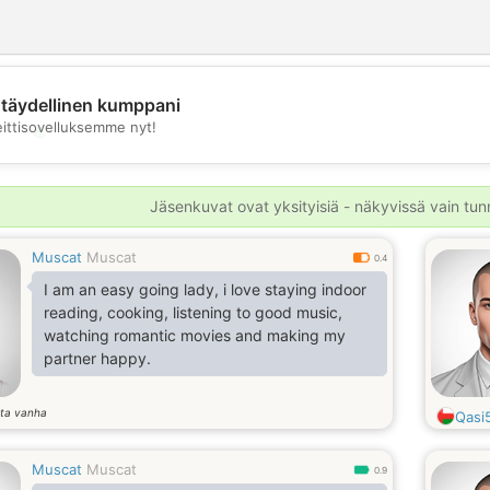
täydellinen kumppani
eittisovelluksemme nyt!
💖
💕
Jäsenkuvat ovat yksityisiä - näkyvissä vain tunni
Muscat
Muscat
0.4
I am an easy going lady, i love staying indoor
reading, cooking, listening to good music,
watching romantic movies and making my
partner happy.
ta vanha
Qasi
Muscat
Muscat
0.9