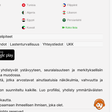
t
Tunisia
Filippiinit
Algeria
Libanon
Egypti
Persianlahti
Kuwait
Koko lista
elipiteet
hdot
|
Lastenturvallisuus
|
Yhteystiedot
|
UKK
yhdistyvät ystävyyteen, seuralaisuuteen ja merkityksellisiin
ssa muodossa.
tä, jotka arvostavat ainutlaatuisia näkökulmia, vahvuutta ja
on suunniteltu kaikille. Luo profiilisi, yhdisty ymmärtäväisten
kautta.
Assistance
paamaan ihmeellisen ihmisen, joka olet.
rights reserved.