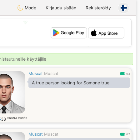
Mode
Kirjaudu sisään
Rekisteröidy
💖
💕
stautuneille käyttäjille
Muscat
Muscat
0.8
A true person looking for Somone true
vuotta vanha
5
38
Muscat
Muscat
0.7