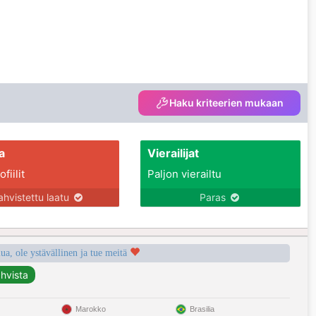
Haku kriteerien mukaan
a
Vierailijat
fiilit
Paljon vierailtu
ahvistettu laatu
Paras
a, ole ystävällinen ja tue meitä
Marokko
Brasilia