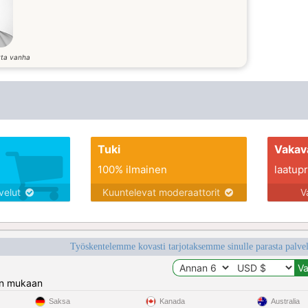
tta vanha
Tuki
Vakav
100% ilmainen
laatupro
lvelut
Kuuntelevat moderaattorit
V
Työskentelemme kovasti tarjotaksemme sinulle parasta palvelu
n mukaan
Saksa
Kanada
Australia