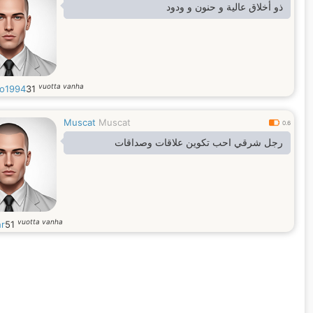
ذو أخلاق عالية و حنون و ودود
vuotta vanha
o1994
31
Muscat
Muscat
0.6
رجل شرقي احب تكوين علاقات وصداقات
vuotta vanha
hr
51