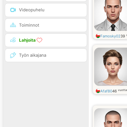
Videopuhelu
Toiminnot
Famosky02
39
Lahjoita
Työn aikajana
vuott
Afaf80
46