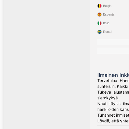
Belgia
Espanja
Italia
Ruotsi
Ilmainen Inkl
Tervetuloa Hand
suhteisiin. Kaik
Tukeva alustamme
sietokykyä.
Nauti täysin ilm
henkilöiden kans
Tuhannet ihmiset
Löydä, että yhte