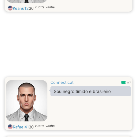
vuotta vanha
Keanu12
36
Connecticut
0.7
Sou negro tímido e brasileiro
vuotta vanha
Rafael41
30