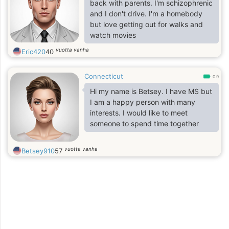
soon.
back with parents. I'm schizophrenic
and I don't drive. I'm a homebody
but love getting out for walks and
watch movies
vuotta vanha
Eric420
40
Connecticut
0.9
Hi my name is Betsey. I have MS but
I am a happy person with many
interests. I would like to meet
someone to spend time together
vuotta vanha
Betsey910
57