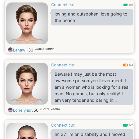
Connecticut
0.9
loving and outspoken, love going to
the beach
vuotta vanha
Lanawill
30
Connecticut
0.4
Beware I may just be the most
awesome person you’ll ever meet. I
am a woman who is looking for a real
man. No games, but only reality! I
am very tender and caring in
relationships, but I expect the same
vuotta vanha
Lonelylady
50
from my beloved one. I have
experienced divorce, but I still
Connecticut
believe that I will meet a good man
0.7
and I am sure that it will happen
Im 37 I'm on disability and I moved