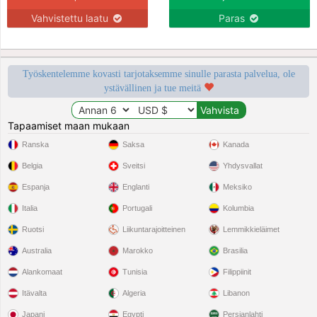
Vahvistettu laatu
Paras
Työskentelemme kovasti tarjotaksemme sinulle parasta palvelua, ole
ystävällinen ja tue meitä
Tapaamiset maan mukaan
Ranska
Saksa
Kanada
Belgia
Sveitsi
Yhdysvallat
Espanja
Englanti
Meksiko
Italia
Portugali
Kolumbia
Ruotsi
Liikuntarajoitteinen
Lemmikkieläimet
Australia
Marokko
Brasilia
Alankomaat
Tunisia
Filippiinit
Itävalta
Algeria
Libanon
Japani
Egypti
Persianlahti