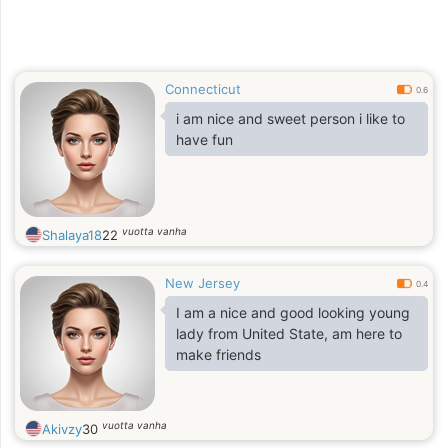
Connecticut
0.6
i am nice and sweet person i like to
have fun
vuotta vanha
Shalaya18
22
New Jersey
0.4
I am a nice and good looking young
lady from United State, am here to
make friends
vuotta vanha
Akivzy
30