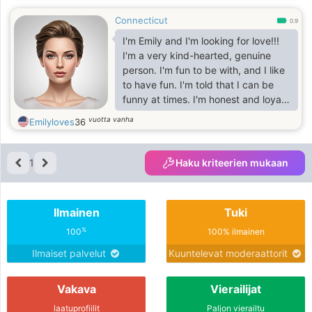
Connecticut
0.9
I'm Emily and I'm looking for love!!!
I'm a very kind-hearted, genuine
person. I'm fun to be with, and I like
to have fun. I'm told that I can be
funny at times. I'm honest and loyal.
I use my iPad to speak and my
vuotta vanha
Emilyloves
36
wheelchair sometimes, but I can also
walk. I'm very personable.
1
Haku kriteerien mukaan
Ilmainen
Tuki
%
100
100% ilmainen
Ilmaiset palvelut
Kuuntelevat moderaattorit
Vakava
Vierailijat
laatuprofiilit
Paljon vierailtu