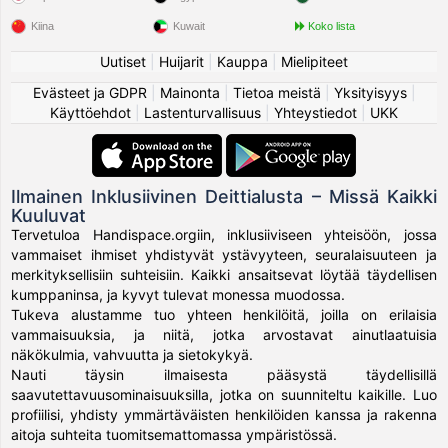
Kiina
Kuwait
Koko lista
Uutiset
|
Huijarit
|
Kauppa
|
Mielipiteet
Evästeet ja GDPR
|
Mainonta
|
Tietoa meistä
|
Yksityisyys
|
Käyttöehdot
|
Lastenturvallisuus
|
Yhteystiedot
|
UKK
Ilmainen Inklusiivinen Deittialusta – Missä Kaikki
Kuuluvat
Tervetuloa Handispace.orgiin, inklusiiviseen yhteisöön, jossa
vammaiset ihmiset yhdistyvät ystävyyteen, seuralaisuuteen ja
merkityksellisiin suhteisiin. Kaikki ansaitsevat löytää täydellisen
kumppaninsa, ja kyvyt tulevat monessa muodossa.
Tukeva alustamme tuo yhteen henkilöitä, joilla on erilaisia
vammaisuuksia, ja niitä, jotka arvostavat ainutlaatuisia
näkökulmia, vahvuutta ja sietokykyä.
Nauti täysin ilmaisesta pääsystä täydellisillä
saavutettavuusominaisuuksilla, jotka on suunniteltu kaikille. Luo
profiilisi, yhdisty ymmärtäväisten henkilöiden kanssa ja rakenna
aitoja suhteita tuomitsemattomassa ympäristössä.