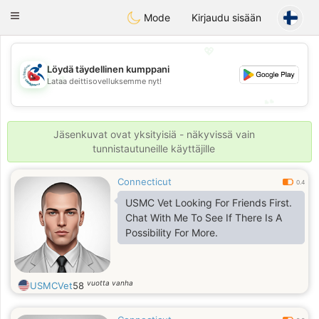
Handi Space
Toggle
Mode
Kirjaudu sisään
navigation
💖
Löydä täydellinen kumppani
💖
Lataa deittisovelluksemme nyt!
💕
💕
Jäsenkuvat ovat yksityisiä - näkyvissä vain
tunnistautuneille käyttäjille
Connecticut
0.4
USMC Vet Looking For Friends First.
Chat With Me To See If There Is A
Possibility For More.
vuotta vanha
USMCVet
58