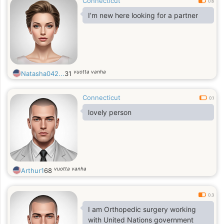
Connecticut
0.6
I’m new here looking for a partner
vuotta vanha
Natasha042...
31
Connecticut
0.1
lovely person
vuotta vanha
Arthur1
68
0.3
I am Orthopedic surgery working
with United Nations government