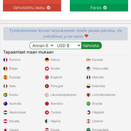
Vahvistettu laatu
Paras
Työskentelemme kovasti tarjotaksemme sinulle parasta palvelua, ole
ystävällinen ja tue meitä
Tapaamiset maan mukaan
Ranska
Saksa
Kanada
Belgia
Sveitsi
Yhdysvallat
Espanja
Englanti
Meksiko
Italia
Portugali
Kolumbia
Ruotsi
Liikuntarajoitteinen
Lemmikkieläimet
Australia
Marokko
Brasilia
Alankomaat
Tunisia
Filippiinit
Itävalta
Algeria
Libanon
Japani
Egypti
Persianlahti