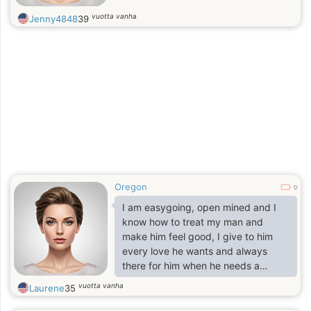
vuotta vanha
Jenny4848
39
Oregon
0
I am easygoing, open mined and I
know how to treat my man and
make him feel good, I give to him
every love he wants and always
there for him when he needs a
shoulder to lean on.
vuotta vanha
Laurene
35