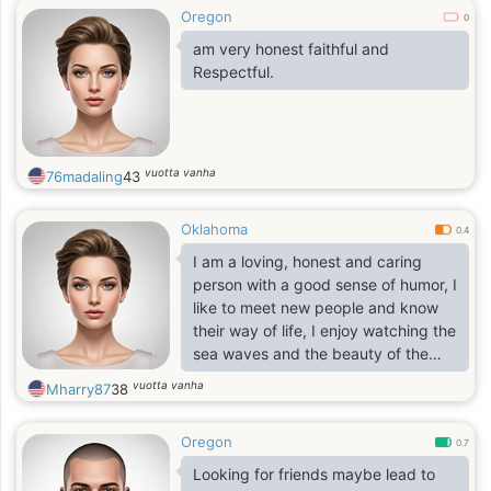
Oregon
0
am very honest faithful and
Respectful.
vuotta vanha
76madaling
43
Oklahoma
0.4
I am a loving, honest and caring
person with a good sense of humor, I
like to meet new people and know
their way of life, I enjoy watching the
sea waves and the beauty of the
mountains and everything that
vuotta vanha
Mharry87
38
nature has to offer.
Oregon
0.7
Looking for friends maybe lead to