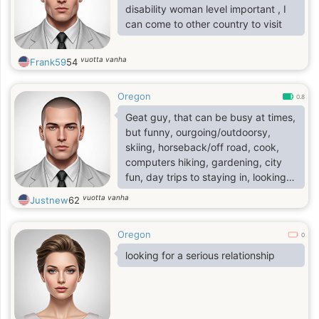
disability woman level important , I
can come to other country to visit
vuotta vanha
Frank59
54
Oregon
0.8
Geat guy, that can be busy at times,
but funny, ourgoing/outdoorsy,
skiing, horseback/off road, cook,
computers hiking, gardening, city
fun, day trips to staying in, looking
for long-term, an empty nester, no
vuotta vanha
Justnew
62
serial texter please, prefer phone
over text as I'm here to meet others,
Oregon
no indecisive please, let's get out
0
there and share the adventure.
looking for a serious relationship
Looking for growth, not ghosted