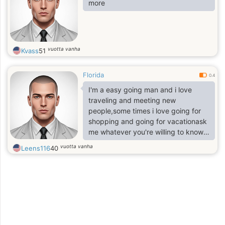
more
vuotta vanha
Kvass
51
Florida
0.4
I'm a easy going man and i love
traveling and meeting new
people,some times i love going for
shopping and going for vacationask
me whatever you're willing to know
abut me
vuotta vanha
Leens116
40