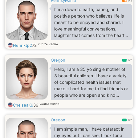
Pennsylvania
0.3
I’m a down to earth, caring, and
positive person who believes life is
meant to be enjoyed and shared. I
love meaningful conversations,
laughter that comes from the heart,
and making lasting memories with
vuotta vanha
Henriktp2
73
people who matter. I’m someone
who values honesty, kindness, and a
Oregon
good sense of humor, and I try to
0.7
live each day with gratitude.
Hello, I am a 35 yo single mother of
3 beautiful children. I have a variety
of complicated health issues that
make it hard for me to find friends or
people who are open and kind
hearted. I am open minded and
vuotta vanha
ChelseaK9
36
honest. Not judgmental, never look
down or belittle somone who has
Oregon
any kind of disability or issues. I am
0.7
looking for fun outside of my
I am simple man, I have cataract in
circumstances.
my eyes but I can see, I look for a