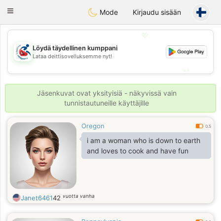
Handi Space
Toggle
Mode
Kirjaudu sisään
navigation
💖
Löydä täydellinen kumppani
💖
Lataa deittisovelluksemme nyt!
💕
💕
Jäsenkuvat ovat yksityisiä - näkyvissä vain
tunnistautuneille käyttäjille
Oregon
0.5
i am a woman who is down to earth
and loves to cook and have fun
vuotta vanha
Janet6461
42