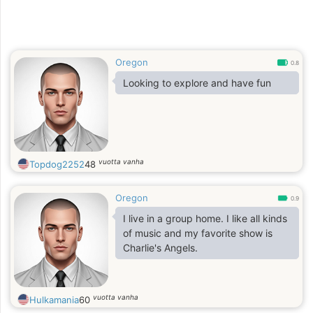
Oregon
0.8
Looking to explore and have fun
vuotta vanha
Topdog2252
48
Oregon
0.9
I live in a group home. I like all kinds
of music and my favorite show is
Charlie's Angels.
vuotta vanha
Hulkamania
60