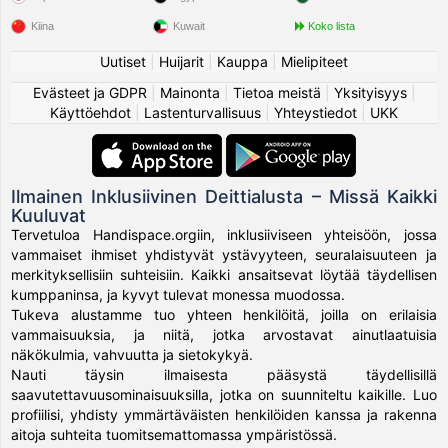
Kiina
Kuwait
Koko lista
Uutiset
|
Huijarit
|
Kauppa
|
Mielipiteet
Evästeet ja GDPR
|
Mainonta
|
Tietoa meistä
|
Yksityisyys
|
Käyttöehdot
|
Lastenturvallisuus
|
Yhteystiedot
|
UKK
Ilmainen Inklusiivinen Deittialusta – Missä Kaikki
Kuuluvat
Tervetuloa Handispace.orgiin, inklusiiviseen yhteisöön, jossa
vammaiset ihmiset yhdistyvät ystävyyteen, seuralaisuuteen ja
merkityksellisiin suhteisiin. Kaikki ansaitsevat löytää täydellisen
kumppaninsa, ja kyvyt tulevat monessa muodossa.
Tukeva alustamme tuo yhteen henkilöitä, joilla on erilaisia
vammaisuuksia, ja niitä, jotka arvostavat ainutlaatuisia
näkökulmia, vahvuutta ja sietokykyä.
Nauti täysin ilmaisesta pääsystä täydellisillä
saavutettavuusominaisuuksilla, jotka on suunniteltu kaikille. Luo
profiilisi, yhdisty ymmärtäväisten henkilöiden kanssa ja rakenna
aitoja suhteita tuomitsemattomassa ympäristössä.