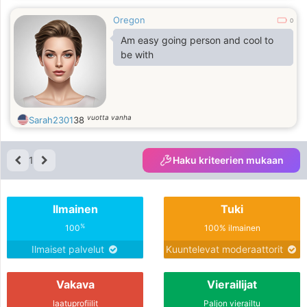
Oregon
0
Am easy going person and cool to
be with
vuotta vanha
Sarah2301
38
1
Haku kriteerien mukaan
Ilmainen
Tuki
%
100
100% ilmainen
Ilmaiset palvelut
Kuuntelevat moderaattorit
Vakava
Vierailijat
laatuprofiilit
Paljon vierailtu