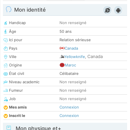
Mon identité
Handicap
Non renseigné
Âge
50 ans
Ici pour
Relation sérieuse
Pays
Canada
Canada
Ville
Yellowknife
,
Origine
Maroc
État civil
Célibataire
Niveau academic
Non renseigné
Fumeur
Non renseigné
Job
Non renseigné
Mes amis
Connexion
Inscrit le
Connexion
Mon physique et+