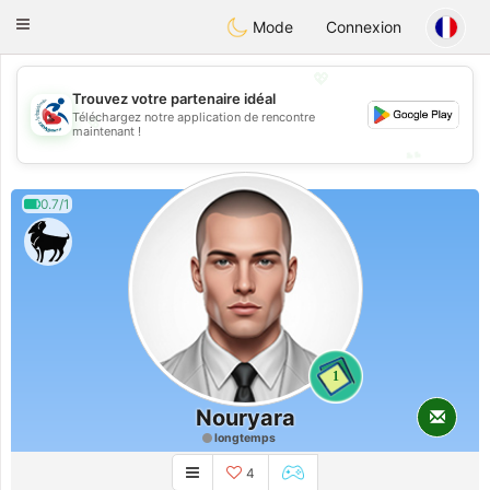
Handi Space
Toggle
Mode
Connexion
navigation
💖
Trouvez votre partenaire idéal
Téléchargez notre application de rencontre
💖
maintenant !
💕
💕
0.7/1
1
Nouryara
longtemps
4