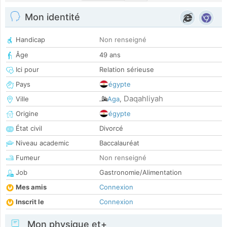
Mon identité
Handicap
Non renseigné
Âge
49 ans
Ici pour
Relation sérieuse
Pays
égypte
Daqahliyah
Ville
Aga
,
Origine
égypte
État civil
Divorcé
Niveau academic
Baccalauréat
Fumeur
Non renseigné
Job
Gastronomie/Alimentation
Mes amis
Connexion
Inscrit le
Connexion
Mon physique et+