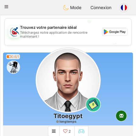
Handi Space
Toggle
Mode
Connexion
navigation
💖
Trouvez votre partenaire idéal
Téléchargez notre application de rencontre
💖
maintenant !
💕
💕
0.6/1
0
Titoegypt
longtemps
2