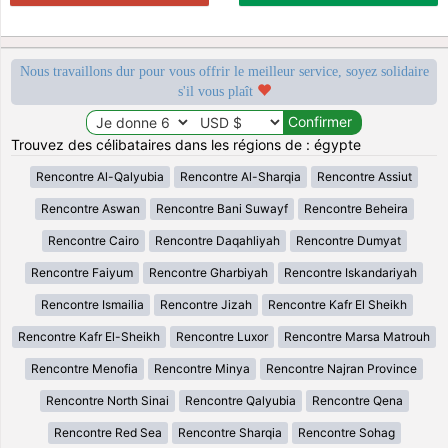
Nous travaillons dur pour vous offrir le meilleur service, soyez solidaire
s'il vous plaît
Trouvez des célibataires dans les régions de : égypte
Rencontre Al-Qalyubia
Rencontre Al-Sharqia
Rencontre Assiut
Rencontre Aswan
Rencontre Bani Suwayf
Rencontre Beheira
Rencontre Cairo
Rencontre Daqahliyah
Rencontre Dumyat
Rencontre Faiyum
Rencontre Gharbiyah
Rencontre Iskandariyah
Rencontre Ismailia
Rencontre Jizah
Rencontre Kafr El Sheikh
Rencontre Kafr El-Sheikh
Rencontre Luxor
Rencontre Marsa Matrouh
Rencontre Menofia
Rencontre Minya
Rencontre Najran Province
Rencontre North Sinai
Rencontre Qalyubia
Rencontre Qena
Rencontre Red Sea
Rencontre Sharqia
Rencontre Sohag