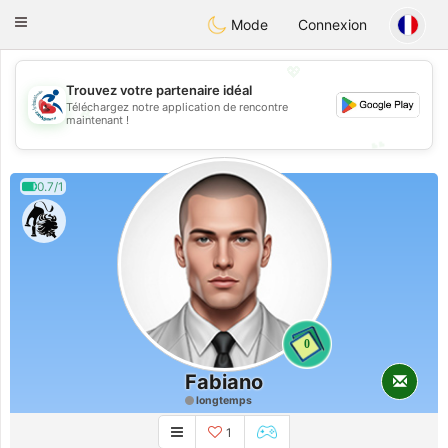
Handi Space
Toggle
Mode
Connexion
navigation
💖
Trouvez votre partenaire idéal
Téléchargez notre application de rencontre
💖
maintenant !
💕
💕
0.7/1
0
Fabiano
longtemps
1