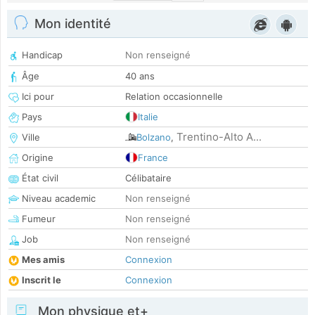
Mon identité
Handicap
Non renseigné
Âge
40 ans
Ici pour
Relation occasionnelle
Pays
Italie
Trentino-Alto A...
Ville
Bolzano
,
Origine
France
État civil
Célibataire
Niveau academic
Non renseigné
Fumeur
Non renseigné
Job
Non renseigné
Mes amis
Connexion
Inscrit le
Connexion
Mon physique et+