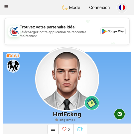
Handi Space
Toggle
Mode
Connexion
navigation
💖
Trouvez votre partenaire idéal
Téléchargez notre application de rencontre
💖
maintenant !
💕
💕
0.6/1
0
HrdFckng
longtemps
0