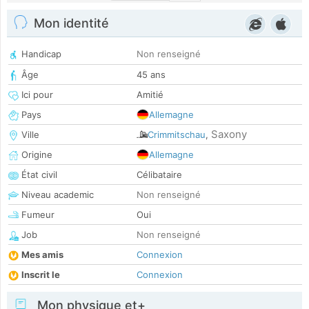
Mon identité
Handicap
Non renseigné
Âge
45 ans
Ici pour
Amitié
Pays
Allemagne
Saxony
Ville
Crimmitschau
,
Origine
Allemagne
État civil
Célibataire
Niveau academic
Non renseigné
Fumeur
Oui
Job
Non renseigné
Mes amis
Connexion
Inscrit le
Connexion
Mon physique et+