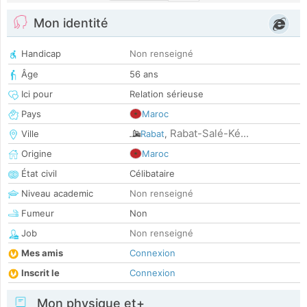
Mon identité
Handicap
Non renseigné
Âge
56 ans
Ici pour
Relation sérieuse
Pays
Maroc
Rabat-Salé-Ké...
Ville
Rabat
,
Origine
Maroc
État civil
Célibataire
Niveau academic
Non renseigné
Fumeur
Non
Job
Non renseigné
Mes amis
Connexion
Inscrit le
Connexion
Mon physique et+