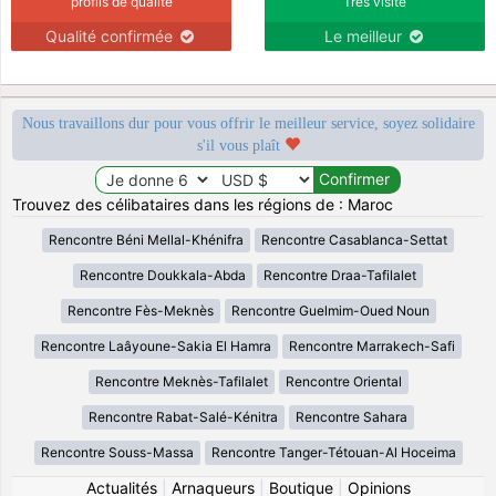
profils de qualité
Très visité
Qualité confirmée
Le meilleur
Nous travaillons dur pour vous offrir le meilleur service, soyez solidaire
s'il vous plaît
Trouvez des célibataires dans les régions de : Maroc
Rencontre Béni Mellal-Khénifra
Rencontre Casablanca-Settat
Rencontre Doukkala-Abda
Rencontre Draa-Tafilalet
Rencontre Fès-Meknès
Rencontre Guelmim-Oued Noun
Rencontre Laâyoune-Sakia El Hamra
Rencontre Marrakech-Safi
Rencontre Meknès-Tafilalet
Rencontre Oriental
Rencontre Rabat-Salé-Kénitra
Rencontre Sahara
Rencontre Souss-Massa
Rencontre Tanger-Tétouan-Al Hoceima
Actualités
|
Arnaqueurs
|
Boutique
|
Opinions