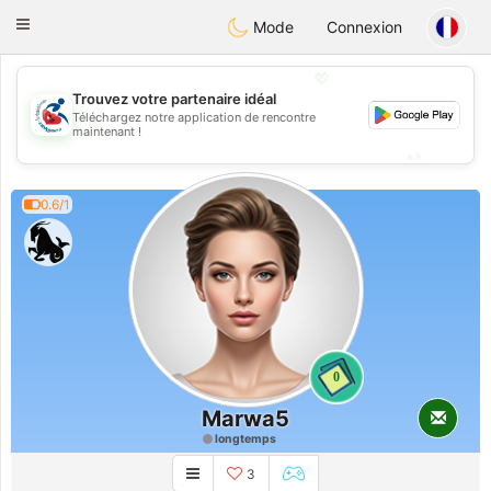
Handi Space
Toggle
Mode
Connexion
navigation
💖
Trouvez votre partenaire idéal
Téléchargez notre application de rencontre
💖
maintenant !
💕
💕
0.6/1
0
Marwa5
longtemps
3