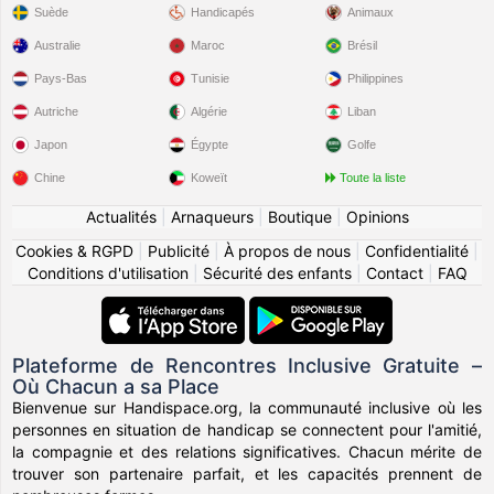
Suède
Handicapés
Animaux
Australie
Maroc
Brésil
Pays-Bas
Tunisie
Philippines
Autriche
Algérie
Liban
Japon
Égypte
Golfe
Chine
Koweït
Toute la liste
Actualités
|
Arnaqueurs
|
Boutique
|
Opinions
Cookies & RGPD
|
Publicité
|
À propos de nous
|
Confidentialité
|
Conditions d'utilisation
|
Sécurité des enfants
|
Contact
|
FAQ
Plateforme de Rencontres Inclusive Gratuite –
Où Chacun a sa Place
Bienvenue sur Handispace.org, la communauté inclusive où les
personnes en situation de handicap se connectent pour l'amitié,
la compagnie et des relations significatives. Chacun mérite de
trouver son partenaire parfait, et les capacités prennent de