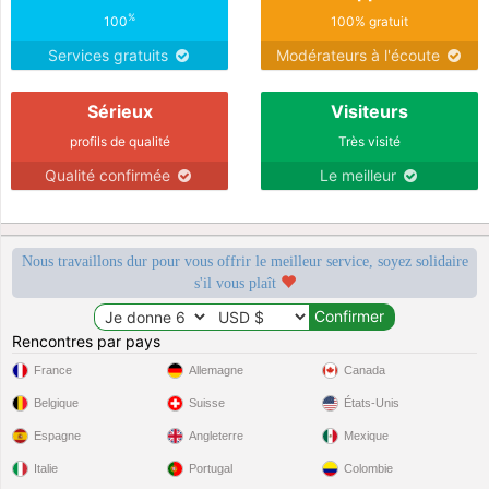
%
100
100% gratuit
Services gratuits
Modérateurs à l'écoute
Sérieux
Visiteurs
profils de qualité
Très visité
Qualité confirmée
Le meilleur
Nous travaillons dur pour vous offrir le meilleur service, soyez solidaire
s'il vous plaît
Rencontres par pays
France
Allemagne
Canada
Belgique
Suisse
États-Unis
Espagne
Angleterre
Mexique
Italie
Portugal
Colombie