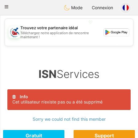
Handi Space
Toggle
Mode
Connexion
navigation
💖
Trouvez votre partenaire idéal
Téléchargez notre application de rencontre
💖
maintenant !
💕
💕
ISN
Services
Info
Cet utilisateur n’existe pas ou a été supprimé
Sorry we could not find this member
Gratuit
Support