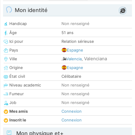
Mon identité
Handicap
Non renseigné
Âge
51 ans
Ici pour
Relation sérieuse
Pays
Espagne
Valenciana
Ville
Valencia
,
Origine
Espagne
État civil
Célibataire
Niveau academic
Non renseigné
Fumeur
Non renseigné
Job
Non renseigné
Mes amis
Connexion
Inscrit le
Connexion
Mon physique et+