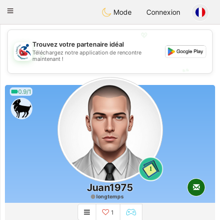
Handi Space
Toggle
Mode
Connexion
navigation
💖
Trouvez votre partenaire idéal
Téléchargez notre application de rencontre
💖
maintenant !
💕
💕
0.9/1
1
Juan1975
longtemps
1