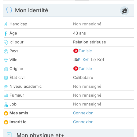
Mon identité
Handicap
Non renseigné
Âge
43 ans
Ici pour
Relation sérieuse
Pays
Tunisie
Le Kef
Ville
El Kef
,
Origine
Tunisie
État civil
Célibataire
Niveau academic
Non renseigné
Fumeur
Non renseigné
Job
Non renseigné
Mes amis
Connexion
Inscrit le
Connexion
Mon physique et+