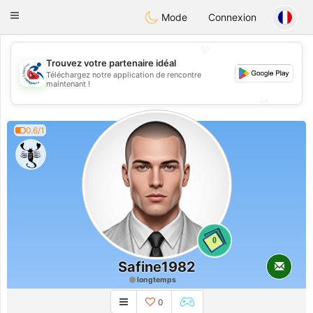
Handi Space
Toggle
Mode
Connexion
navigation
💖
Trouvez votre partenaire idéal
Téléchargez notre application de rencontre
💖
maintenant !
💕
💕
0.6/1
0
Safine1982
longtemps
0