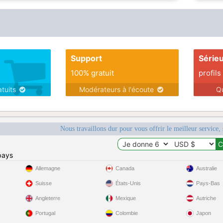
Support
Série
100% gratuit
profils
atuits
Modérateurs à l'écoute
Q
Nous travaillons dur pour vous offrir le meilleur service, 
pays
Allemagne
Canada
Australie
Suisse
États-Unis
Pays-Bas
Angleterre
Mexique
Autriche
Portugal
Colombie
Japon