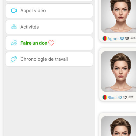
Appel vidéo
Activités
ans
Agnes88
38
Faire un don
Chronologie de travail
ans
Bless43
42