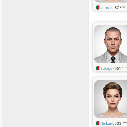
ans
Jordana
57
ans
Euloge70
51
an
Nickange
33