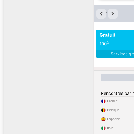
1
Gratuit
%
100
Services gr
Rencontres par 
France
Belgique
Espagne
Italie