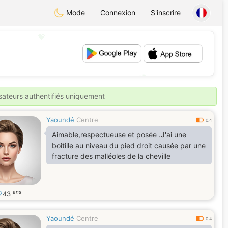
Mode
Connexion
S'inscrire
💖
💕
isateurs authentifiés uniquement
Yaoundé
Centre
0.4
Aimable,respectueuse et posée .J'ai une
boitille au niveau du pied droit causée par une
fracture des malléoles de la cheville
ans
2
43
Yaoundé
Centre
0.4