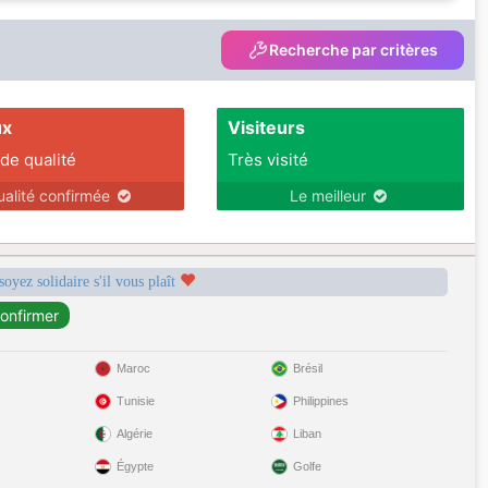
Recherche par critères
ux
Visiteurs
 de qualité
Très visité
ualité confirmée
Le meilleur
soyez solidaire s'il vous plaît
Maroc
Brésil
Tunisie
Philippines
Algérie
Liban
Égypte
Golfe