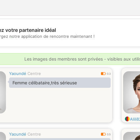
z votre partenaire idéal
💖
rgez notre application de rencontre maintenant !
💕
Les images des membres sont privées - visibles aux util
Yaoundé
Centre
0.3
Femme célibataire,très sérieuse
Alili8
Yaoundé
Centre
0.5