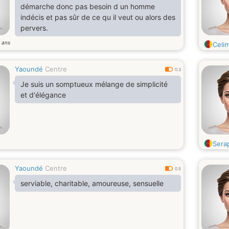
démarche donc pas besoin d un homme
indécis et pas sûr de ce qu il veut ou alors des
pervers.
ans
5
Celi
Yaoundé
Centre
0.3
Je suis un somptueux mélange de simplicité
et d'élégance
Sera
Yaoundé
Centre
0.5
serviable, charitable, amoureuse, sensuelle