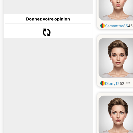
Donnez votre opinion
Samantha85
4
ans
Djeny12
52