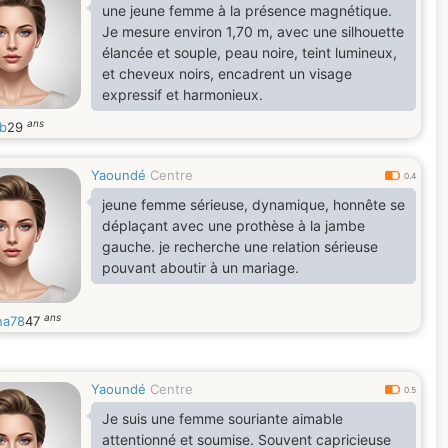
une jeune femme à la présence magnétique.
Je mesure environ 1,70 m, avec une silhouette
élancée et souple, peau noire, teint lumineux,
et cheveux noirs, encadrent un visage
expressif et harmonieux.
ans
yb
29
Yaoundé
Centre
0.4
jeune femme sérieuse, dynamique, honnête se
déplaçant avec une prothèse à la jambe
gauche. je recherche une relation sérieuse
pouvant aboutir à un mariage.
ans
na78
47
Yaoundé
Centre
0.5
Je suis une femme souriante aimable
attentionné et soumise. Souvent capricieuse