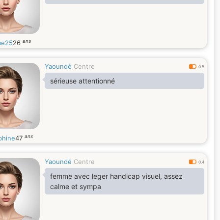
ans
me25
26
Yaoundé
Centre
0.5
sérieuse attentionné
ans
phine
47
Yaoundé
Centre
0.4
femme avec leger handicap visuel, assez
calme et sympa