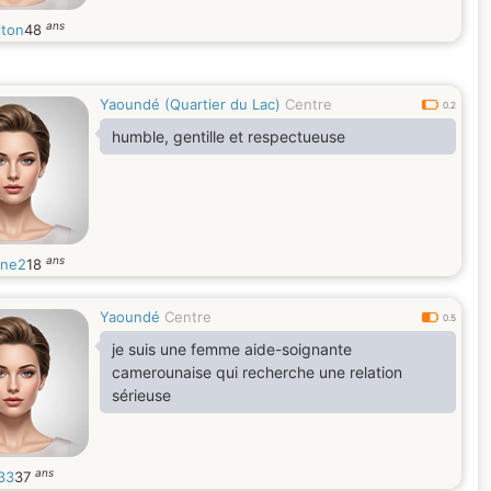
ans
ton
48
Yaoundé (Quartier du Lac)
Centre
0.2
humble, gentille et respectueuse
ans
ine2
18
Yaoundé
Centre
0.5
je suis une femme aide-soignante
camerounaise qui recherche une relation
sérieuse
ans
a33
37