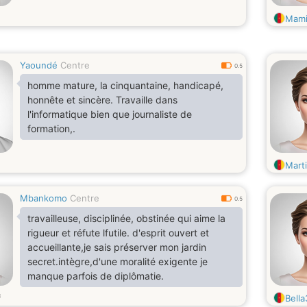
Mami
Yaoundé
Centre
0.5
homme mature, la cinquantaine, handicapé,
honnête et sincère. Travaille dans
l'informatique bien que journaliste de
formation,.
Mart
Mbankomo
Centre
0.5
travailleuse, disciplinée, obstinée qui aime la
rigueur et réfute lfutile. d'esprit ouvert et
accueillante,je sais préserver mon jardin
secret.intègre,d'une moralité exigente je
manque parfois de diplômatie.
s
Bell