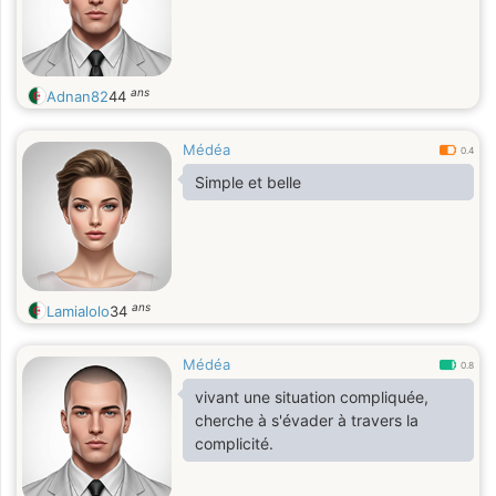
ans
Adnan82
44
Médéa
0.4
Simple et belle
ans
Lamialolo
34
Médéa
0.8
vivant une situation compliquée,
cherche à s'évader à travers la
complicité.