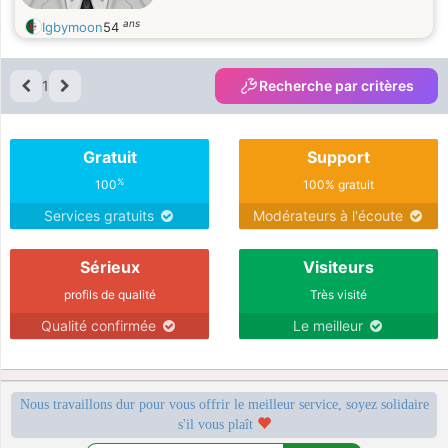
ans
Igbymoon
54
1
Recherche par critères
Gratuit
Support
%
100
100% gratuit
Services gratuits
Modérateurs à l'écoute
Sérieux
Visiteurs
profils de qualité
Très visité
Qualité confirmée
Le meilleur
Nous travaillons dur pour vous offrir le meilleur service, soyez solidaire
s'il vous plaît