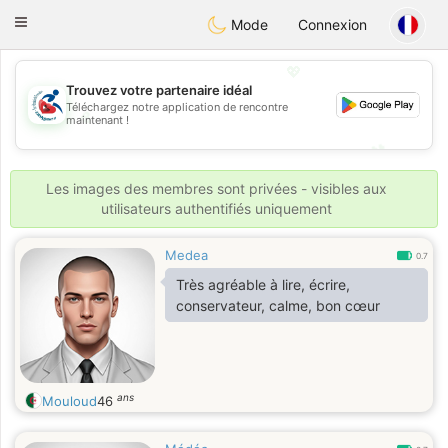
Handi Space
Toggle
Mode
Connexion
navigation
💖
Trouvez votre partenaire idéal
Téléchargez notre application de rencontre
💖
maintenant !
💕
💕
Les images des membres sont privées - visibles aux
utilisateurs authentifiés uniquement
Medea
0.7
Très agréable à lire, écrire,
conservateur, calme, bon cœur
ans
Mouloud
46