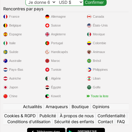
Rencontres par pays
France
Allemagne
Canada
Belgique
Suisse
États-Unis
Espagne
Angleterre
Mexique
Italie
Portugal
Colombie
Suède
Handicapés
Animaux
Australie
Maroc
Brésil
Pays-Bas
Tunisie
Philippines
Autriche
Algérie
Liban
Japon
Égypte
Golfe
Chine
Koweït
Toute la liste
Actualités
|
Arnaqueurs
|
Boutique
|
Opinions
Cookies & RGPD
|
Publicité
|
À propos de nous
|
Confidentialité
|
Conditions d'utilisation
|
Sécurité des enfants
|
Contact
|
FAQ