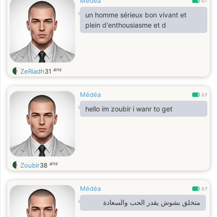
Médéa
0.7
un homme sérieux bon vivant et
plein d'enthousiasme et d
ans
ZeRiadh
31
Médéa
0.7
hello im zoubir i wanr to get
ans
Zoubir
38
Médéa
0.7
متخلق بشوش يقدر الحب والسعادة