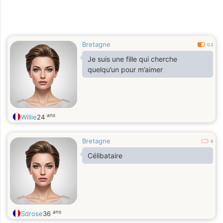
Bretagne
0.3
Je suis une fille qui cherche
quelqu’un pour m’aimer
ans
Willie
24
Bretagne
0
Célibataire
ans
Sdrose
36