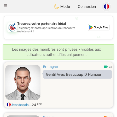
Handi Space
Toggle
Mode
Connexion
navigation
💖
Trouvez votre partenaire idéal
💖
Téléchargez notre application de rencontre
maintenant !
💕
💕
Les images des membres sont privées - visibles aux
utilisateurs authentifiés uniquement
Bretagne
0.8
Gentil Avec Beaucoup D Humour
ans
Jeanbaptis...
24