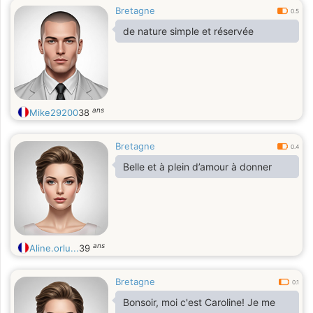
Bretagne
0.5
de nature simple et réservée
ans
Mike29200
38
Bretagne
0.4
Belle et à plein d’amour à donner
ans
Aline.orlu...
39
Bretagne
0.1
Bonsoir, moi c'est Caroline! Je me