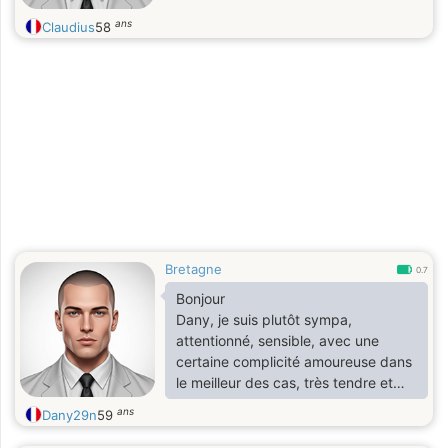
ans
Claudius
58
Bretagne
0.7
Bonjour
Dany, je suis plutôt sympa,
attentionné, sensible, avec une
certaine complicité amoureuse dans
le meilleur des cas, très tendre et
sincère
ans
Dany29n
59