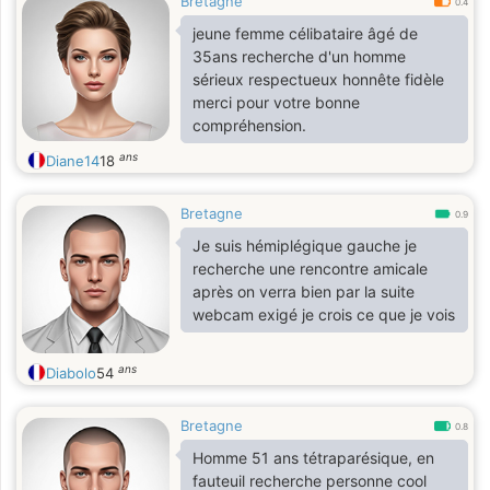
Bretagne
0.4
jeune femme célibataire âgé de
35ans recherche d'un homme
sérieux respectueux honnête fidèle
merci pour votre bonne
compréhension.
ans
Diane14
18
Bretagne
0.9
Je suis hémiplégique gauche je
recherche une rencontre amicale
après on verra bien par la suite
webcam exigé je crois ce que je vois
ans
Diabolo
54
Bretagne
0.8
Homme 51 ans tétraparésique, en
fauteuil recherche personne cool