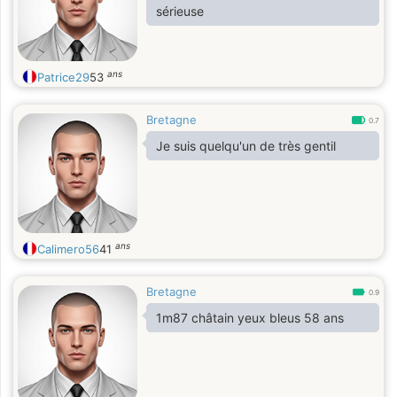
sérieuse
ans
Patrice29
53
Bretagne
0.7
Je suis quelqu'un de très gentil
ans
Calimero56
41
Bretagne
0.9
1m87 châtain yeux bleus 58 ans