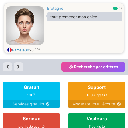
Bretagne
0.8
tout promener mon chien
ans
Pamela88
28
1
Recherche par critères
Gratuit
Support
%
100
100% gratuit
Services gratuits
Modérateurs à l'écoute
Sérieux
Visiteurs
profils de qualité
Très visité