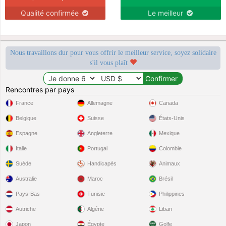
Qualité confirmée
Le meilleur
Nous travaillons dur pour vous offrir le meilleur service, soyez solidaire
s'il vous plaît
Rencontres par pays
France
Allemagne
Canada
Belgique
Suisse
États-Unis
Espagne
Angleterre
Mexique
Italie
Portugal
Colombie
Suède
Handicapés
Animaux
Australie
Maroc
Brésil
Pays-Bas
Tunisie
Philippines
Autriche
Algérie
Liban
Japon
Égypte
Golfe