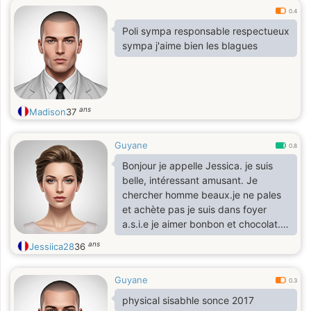
0.4
Poli sympa responsable respectueux
sympa j'aime bien les blagues
ans
Madison
37
Guyane
0.8
Bonjour je appelle Jessica. je suis
belle, intéressant amusant. Je
chercher homme beaux.je ne pales
et achète pas je suis dans foyer
a.s.i.e je aimer bonbon et chocolat.
je suis dans fauteuil roulant
ans
Jessiica28
36
Guyane
0.3
physical sisabhle sonce 2017