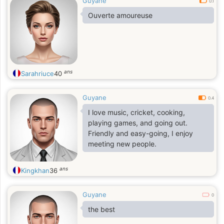
Guyane
0.1
Ouverte amoureuse
ans
Sarahriuce
40
Guyane
0.4
I love music, cricket, cooking,
playing games, and going out.
Friendly and easy-going, I enjoy
meeting new people.
ans
Kingkhan
36
Guyane
0
the best