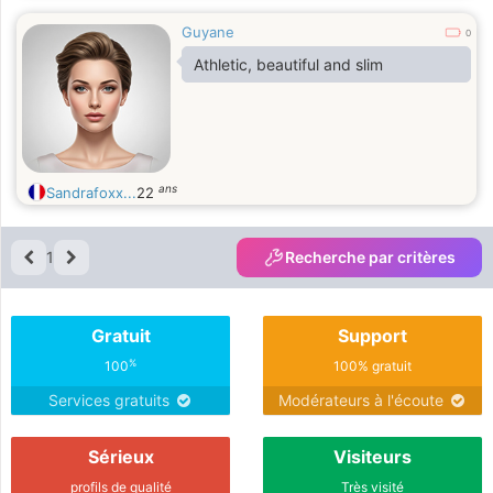
Guyane
0
Athletic, beautiful and slim
ans
Sandrafoxx...
22
1
Recherche par critères
Gratuit
Support
%
100
100% gratuit
Services gratuits
Modérateurs à l'écoute
Sérieux
Visiteurs
profils de qualité
Très visité