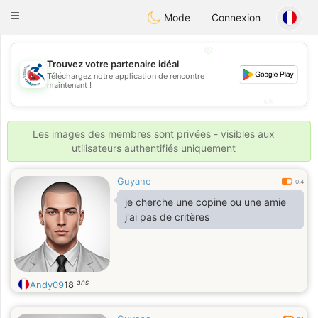
Handi Space
Toggle
Mode
Connexion
navigation
💖
Trouvez votre partenaire idéal
💖
Téléchargez notre application de rencontre
maintenant !
💕
💕
Les images des membres sont privées - visibles aux
utilisateurs authentifiés uniquement
Guyane
0.4
je cherche une copine ou une amie
j'ai pas de critères
ans
Andy09
18