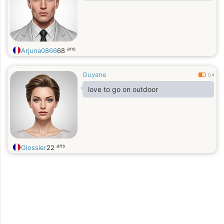
ans
Arjuna0866
68
Guyane
0.4
love to go on outdoor
ans
Glossier
22