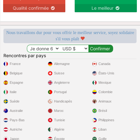
Qualité confirmée
Le meilleur
Nous travaillons dur pour vous offrir le meilleur service, soyez solidaire
s'il vous plaît
Rencontres par pays
France
Allemagne
Canada
Belgique
Suisse
États-Unis
Espagne
Angleterre
Mexique
Italie
Portugal
Colombie
Suède
Handicapés
Animaux
Australie
Maroc
Brésil
Pays-Bas
Tunisie
Philippines
Autriche
Algérie
Liban
Japon
Égypte
Golfe