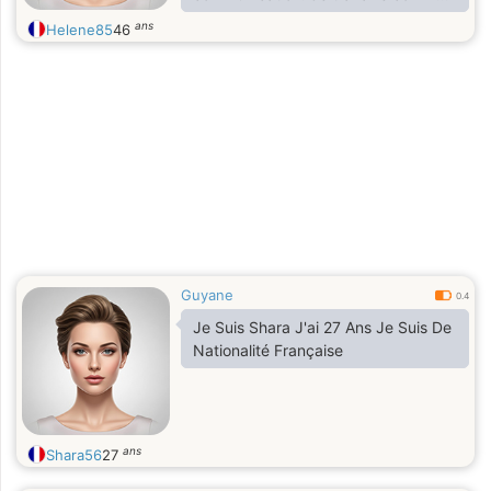
esthéticienne et je vends également
ans
Helene85
46
des vêtements en ligne — j’aime ce
que je fais, car ça me permet d’être
indépendante tout en restant proche
des gens. Dans la vie, je suis
quelqu’un de calme, attentionnée et
parfois un peu méfiante (le monde
virtuel oblige…), mais si tu es
sincère, je suis prête à apprendre à
te connaître
Guyane
0.4
Je Suis Shara J'ai 27 Ans Je Suis De
Nationalité Française
ans
Shara56
27