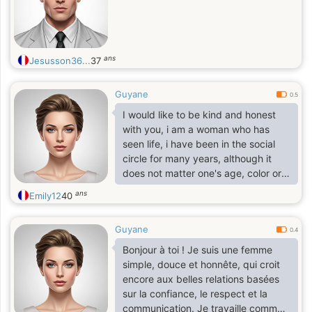
ans
Jesusson36...
37
Guyane
0.5
I would like to be kind and honest
with you, i am a woman who has
seen life, i have been in the social
circle for many years, although it
does not matter one's age, color or
achievement,
ans
Emily12
40
Guyane
0.4
Bonjour à toi ! Je suis une femme
simple, douce et honnête, qui croit
encore aux belles relations basées
sur la confiance, le respect et la
communication. Je travaille comme