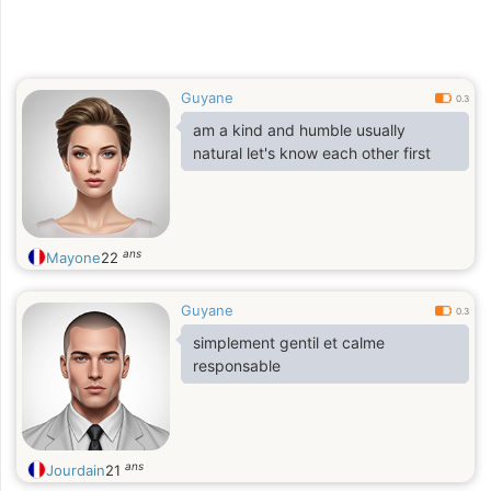
Guyane
0.3
am a kind and humble usually
natural let's know each other first
ans
Mayone
22
Guyane
0.3
simplement gentil et calme
responsable
ans
Jourdain
21