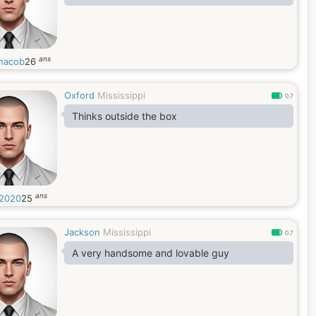
ans
nacob
26
Oxford
Mississippi
0.7
Thinks outside the box
ans
n2020
25
Jackson
Mississippi
0.7
A very handsome and lovable guy