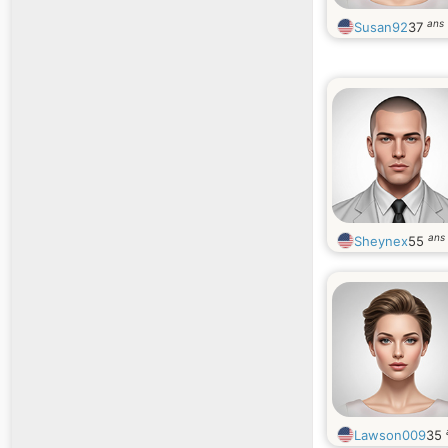
ans
Susan92
37
ans
Sheynex
55
Lawson009
35