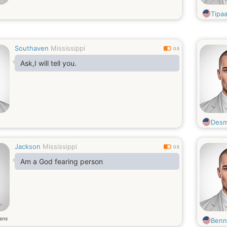
Tipa
Southaven
Mississippi
0.5
Ask,I will tell you.
Des
Jackson
Mississippi
0.5
Am a God fearing person
ans
Benn