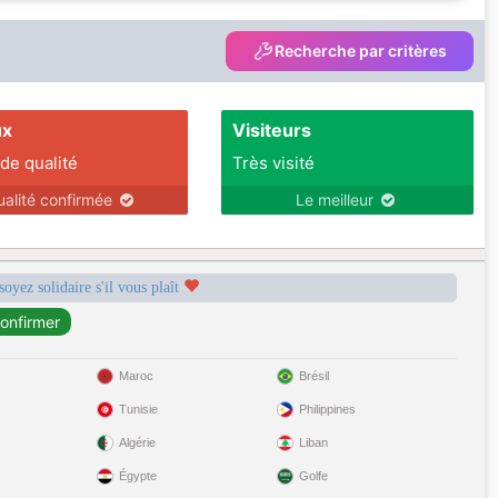
Recherche par critères
ux
Visiteurs
 de qualité
Très visité
ualité confirmée
Le meilleur
soyez solidaire s'il vous plaît
Maroc
Brésil
Tunisie
Philippines
Algérie
Liban
Égypte
Golfe