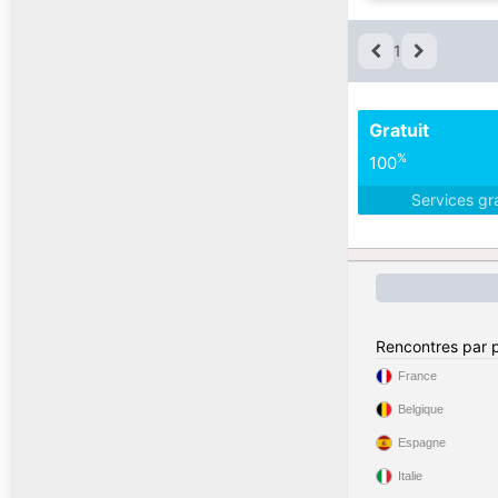
1
Gratuit
%
100
Services gr
Rencontres par 
France
Belgique
Espagne
Italie