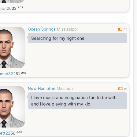
ans
aron26
33
Ocean Springs
Mississippi
0.4
Searching for my right one
ans
mond822
61
New Hampton
Missouri
0.1
I love music and imagination fun to be with
and i love playing with my kid
ans
ett22
56