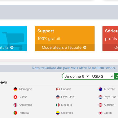
Support
Série
100% gratuit
profils
atuits
Modérateurs à l'écoute
Q
Nous travaillons dur pour vous offrir le meilleur service, 
pays
Allemagne
Canada
Australie
Suisse
États-Unis
Pays-Bas
Angleterre
Mexique
Autriche
Portugal
Colombie
Japon