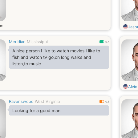
ns
Jaso
Meridian
Mississippi
0.7
A nice person I like to watch movies I like to
fish and watch tv go,on long walks and
listen,to music
Alvi
Ravenswood
West Virginia
0.4
Looking for a good man