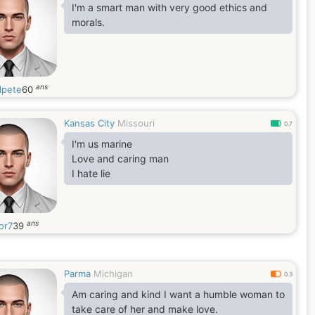
I'm a smart man with very good ethics and
morals.
ans
lpete
60
Kansas City
Missouri
0.7
I'm us marine
Love and caring man
I hate lie
ans
or7
39
Parma
Michigan
0.3
Am caring and kind I want a humble woman to
take care of her and make love.