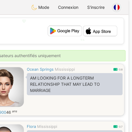
Mode
Connexion
S'inscrire
💖
💕
isateurs authentifiés uniquement
Ocean Springs
Mississippi
0.8
AM LOOKING FOR A LONGTERM
RELATIONSHIP THAT MAY LEAD TO
MARRIAGE
ans
900
46
Flora
Mississippi
0.7