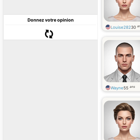
Donnez votre opinion
a
Louise282
30
ans
Wayne
55