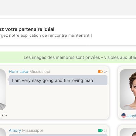
z votre partenaire idéal
💖
rgez notre application de rencontre maintenant !
💕
Les images des membres sont privées - visibles aux util
Horn Lake
Mississippi
0.4
I am very easy going and fun loving man
ans
2
Jany
Amory
Mississippi
0.7