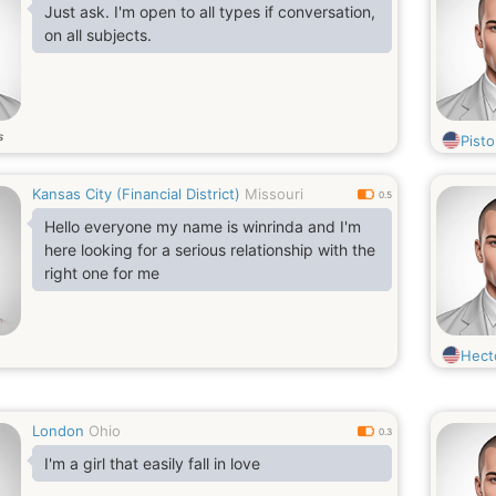
Just ask. I'm open to all types if conversation,
on all subjects.
s
Pisto
Kansas City (Financial District)
Missouri
0.5
Hello everyone my name is winrinda and I'm
here looking for a serious relationship with the
right one for me
Hect
London
Ohio
0.3
I'm a girl that easily fall in love