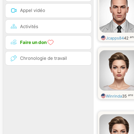
Appel vidéo
Activités
an
Jcapps84
42
Faire un don
Chronologie de travail
ans
Winrinda
35