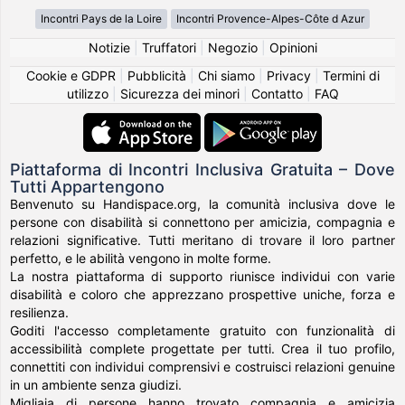
Incontri Pays de la Loire
Incontri Provence-Alpes-Côte d Azur
Notizie
|
Truffatori
|
Negozio
|
Opinioni
Cookie e GDPR
|
Pubblicità
|
Chi siamo
|
Privacy
|
Termini di
utilizzo
|
Sicurezza dei minori
|
Contatto
|
FAQ
Piattaforma di Incontri Inclusiva Gratuita – Dove
Tutti Appartengono
Benvenuto su Handispace.org, la comunità inclusiva dove le
persone con disabilità si connettono per amicizia, compagnia e
relazioni significative. Tutti meritano di trovare il loro partner
perfetto, e le abilità vengono in molte forme.
La nostra piattaforma di supporto riunisce individui con varie
disabilità e coloro che apprezzano prospettive uniche, forza e
resilienza.
Goditi l'accesso completamente gratuito con funzionalità di
accessibilità complete progettate per tutti. Crea il tuo profilo,
connettiti con individui comprensivi e costruisci relazioni genuine
in un ambiente senza giudizi.
Migliaia di persone hanno trovato compagnia e amicizia