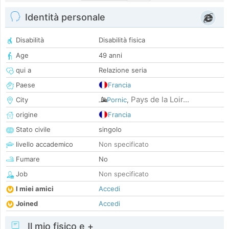
Identità personale
Disabilità
Disabilità fisica
Age
49 anni
qui a
Relazione seria
Paese
Francia
Pays de la Loir...
City
Pornic
,
origine
Francia
Stato civile
singolo
livello accademico
Non specificato
Fumare
No
Job
Non specificato
I miei amici
Accedi
Joined
Accedi
Il mio fisico e +