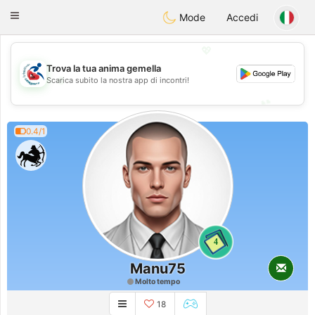
Handi Space
Toggle
Mode
Accedi
navigation
💖
Trova la tua anima gemella
💖
Scarica subito la nostra app di incontri!
💕
💕
0.4/1
4
Manu75
Molto tempo
18