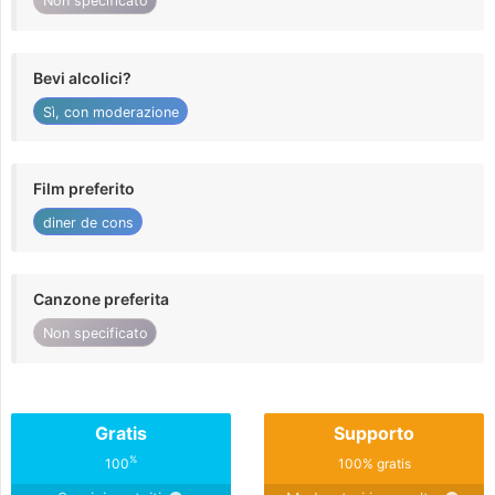
Non specificato
Bevi alcolici?
Sì, con moderazione
Film preferito
diner de cons
Canzone preferita
Non specificato
Gratis
Supporto
%
100
100% gratis