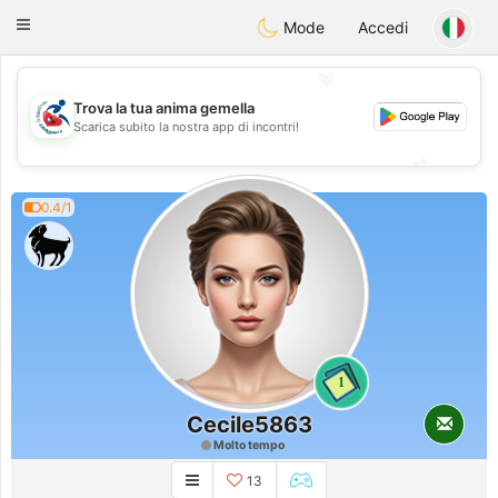
Handi Space
Toggle
Mode
Accedi
navigation
💖
Trova la tua anima gemella
💖
Scarica subito la nostra app di incontri!
💕
💕
0.4/1
1
Cecile5863
Molto tempo
13