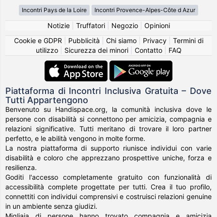
Incontri Pays de la Loire
Incontri Provence-Alpes-Côte d Azur
Notizie
|
Truffatori
|
Negozio
|
Opinioni
Cookie e GDPR
|
Pubblicità
|
Chi siamo
|
Privacy
|
Termini di
utilizzo
|
Sicurezza dei minori
|
Contatto
|
FAQ
Piattaforma di Incontri Inclusiva Gratuita – Dove
Tutti Appartengono
Benvenuto su Handispace.org, la comunità inclusiva dove le
persone con disabilità si connettono per amicizia, compagnia e
relazioni significative. Tutti meritano di trovare il loro partner
perfetto, e le abilità vengono in molte forme.
La nostra piattaforma di supporto riunisce individui con varie
disabilità e coloro che apprezzano prospettive uniche, forza e
resilienza.
Goditi l'accesso completamente gratuito con funzionalità di
accessibilità complete progettate per tutti. Crea il tuo profilo,
connettiti con individui comprensivi e costruisci relazioni genuine
in un ambiente senza giudizi.
Migliaia di persone hanno trovato compagnia e amicizia