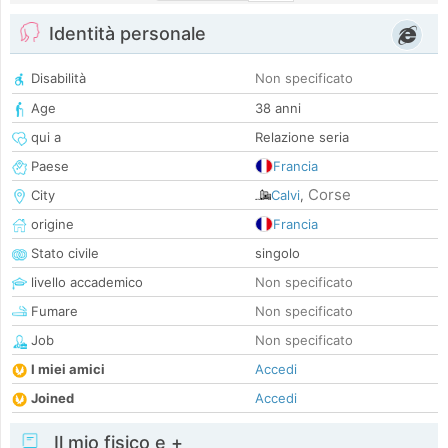
Identità personale
Disabilità
Non specificato
Age
38 anni
qui a
Relazione seria
Paese
Francia
Corse
City
Calvi
,
origine
Francia
Stato civile
singolo
livello accademico
Non specificato
Fumare
Non specificato
Job
Non specificato
I miei amici
Accedi
Joined
Accedi
Il mio fisico e +