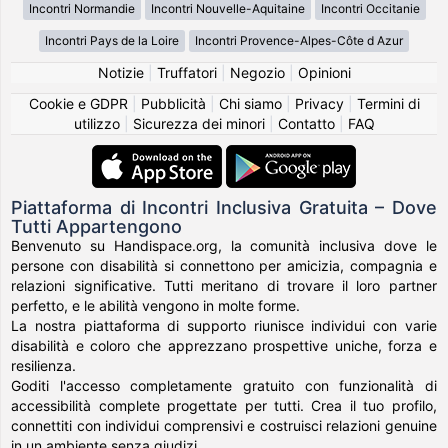
Incontri Normandie
Incontri Nouvelle-Aquitaine
Incontri Occitanie
Incontri Pays de la Loire
Incontri Provence-Alpes-Côte d Azur
Notizie
|
Truffatori
|
Negozio
|
Opinioni
Cookie e GDPR
|
Pubblicità
|
Chi siamo
|
Privacy
|
Termini di
utilizzo
|
Sicurezza dei minori
|
Contatto
|
FAQ
Piattaforma di Incontri Inclusiva Gratuita – Dove
Tutti Appartengono
Benvenuto su Handispace.org, la comunità inclusiva dove le
persone con disabilità si connettono per amicizia, compagnia e
relazioni significative. Tutti meritano di trovare il loro partner
perfetto, e le abilità vengono in molte forme.
La nostra piattaforma di supporto riunisce individui con varie
disabilità e coloro che apprezzano prospettive uniche, forza e
resilienza.
Goditi l'accesso completamente gratuito con funzionalità di
accessibilità complete progettate per tutti. Crea il tuo profilo,
connettiti con individui comprensivi e costruisci relazioni genuine
in un ambiente senza giudizi.