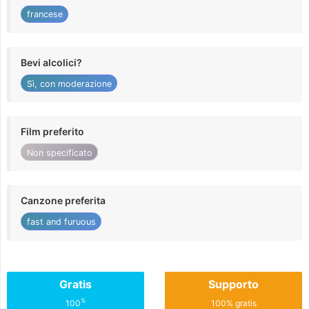
francese
Bevi alcolici?
Sì, con moderazione
Film preferito
Non specificato
Canzone preferita
fast and furuous
Gratis
Supporto
%
100
100% gratis