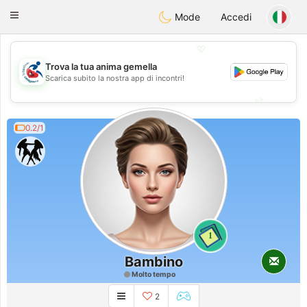
Handi Space
Toggle
Mode
Accedi
navigation
💖
Trova la tua anima gemella
💖
Scarica subito la nostra app di incontri!
💕
💕
0.2/1
1
Bambino
Molto tempo
2