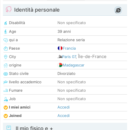
Identità personale
Disabilità
Non specificato
Age
39 anni
qui a
Relazione seria
Paese
Francia
Île-de-France
City
Paris 07
,
origine
Madagascar
Stato civile
Divorziato
livello accademico
Non specificato
Fumare
Non specificato
Job
Non specificato
I miei amici
Accedi
Joined
Accedi
Il mio fisico e +