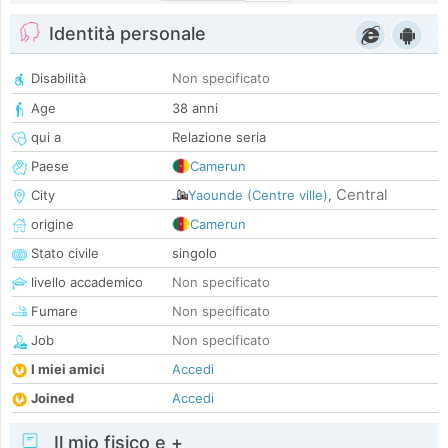
Identità personale
Disabilità
Non specificato
Age
38 anni
qui a
Relazione seria
Paese
Camerun
Central
City
Yaounde (Centre ville)
,
origine
Camerun
Stato civile
singolo
livello accademico
Non specificato
Fumare
Non specificato
Job
Non specificato
I miei amici
Accedi
Joined
Accedi
Il mio fisico e +