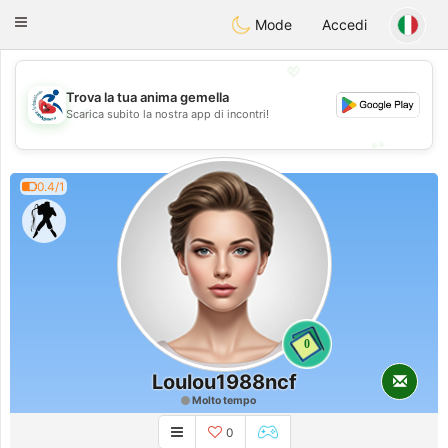
Handi Space
Toggle
Mode
Accedi
navigation
💖
Trova la tua anima gemella
💖
Scarica subito la nostra app di incontri!
💕
💕
0.4/1
0
Loulou1988ncf
Molto tempo
0