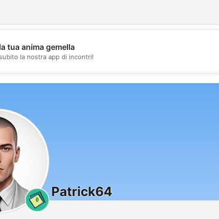
la tua anima gemella
💖
subito la nostra app di incontri!
💕
Patrick64
0