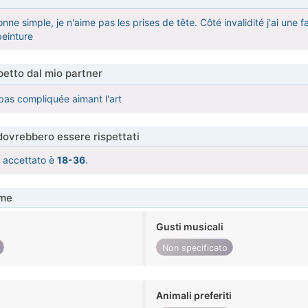
nne simple, je n'aime pas les prises de tête. Côté invalidité j'ai une f
peinture
etto dal mio partner
 pas compliquée aimant l'art
 dovrebbero essere rispettati
tà accettato è
18-36
.
me
Gusti musicali
Non specificato
Animali preferiti