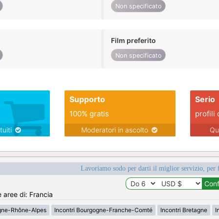
Non specificato
Film preferito
Non specificato
Supporto
Serio
100% gratis
profili 
tuiti
Moderatori in ascolto
Qu
Lavoriamo sodo per darti il miglior servizio, per 
e aree di: Francia
rgne-Rhône-Alpes
Incontri Bourgogne-Franche-Comté
Incontri Bretagne
I