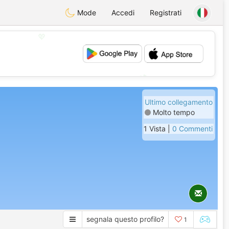
Mode
Accedi
Registrati
💖
💕
Ultimo collegamento
Molto tempo
1 Vista |
0 Commenti
segnala questo profilo?
1