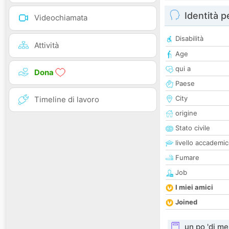
Identità 
Videochiamata
Disabilità
Attività
Age
qui a
Dona
Paese
City
Timeline di lavoro
origine
Stato civile
livello accademi
Fumare
Job
I miei amici
Joined
un po 'di me