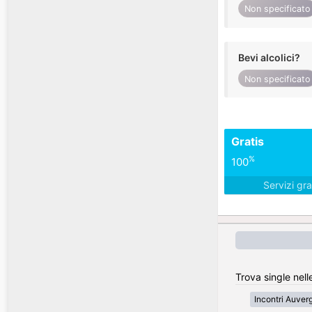
Non specificato
Bevi alcolici?
Non specificato
Gratis
%
100
Servizi gra
Trova single nell
Incontri Auve