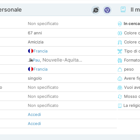
personale
Il m
Non specificato
In cerca
67 anni
Colore 
Amicizia
Colore c
Francia
Tipo di 
Nouvelle-Aquita...
Pau
,
Formato
Francia
peso
singolo
Avere fig
co
Non specificato
Vuoi ave
Non specificato
Mosso d
Non specificato
La religi
Accedi
Accedi