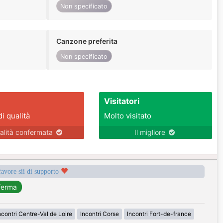
Non specificato
Canzone preferita
Non specificato
Visitatori
di qualità
Molto visitato
alità confermata
Il migliore
favore sii di supporto
ncontri Centre-Val de Loire
Incontri Corse
Incontri Fort-de-france