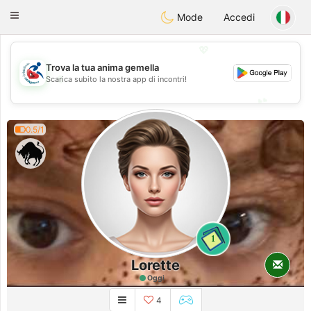
Handi Space
Toggle
Mode
Accedi
navigation
💖
Trova la tua anima gemella
💖
Scarica subito la nostra app di incontri!
💕
💕
0.5/1
1
Lorette
Oggi
4