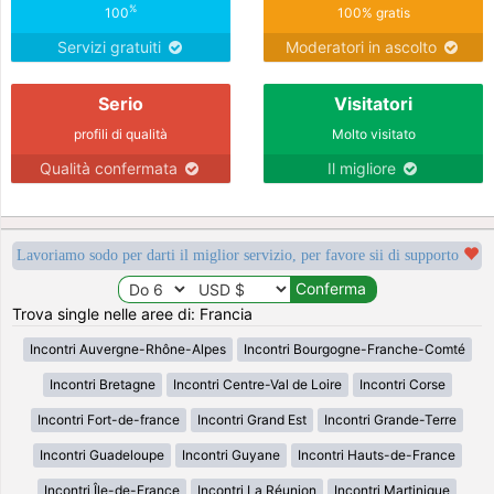
%
100
100% gratis
Servizi gratuiti
Moderatori in ascolto
Serio
Visitatori
profili di qualità
Molto visitato
Qualità confermata
Il migliore
Lavoriamo sodo per darti il miglior servizio, per favore sii di supporto
Trova single nelle aree di: Francia
Incontri Auvergne-Rhône-Alpes
Incontri Bourgogne-Franche-Comté
Incontri Bretagne
Incontri Centre-Val de Loire
Incontri Corse
Incontri Fort-de-france
Incontri Grand Est
Incontri Grande-Terre
Incontri Guadeloupe
Incontri Guyane
Incontri Hauts-de-France
Incontri Île-de-France
Incontri La Réunion
Incontri Martinique