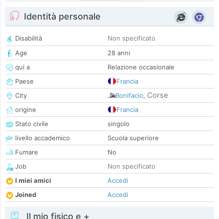
Identità personale
Disabilità
Non specificato
Age
28 anni
qui a
Relazione occasionale
Paese
Francia
Corse
City
Bonifacio
,
origine
Francia
Stato civile
singolo
livello accademico
Scuola superiore
Fumare
No
Job
Non specificato
I miei amici
Accedi
Joined
Accedi
Il mio fisico e +