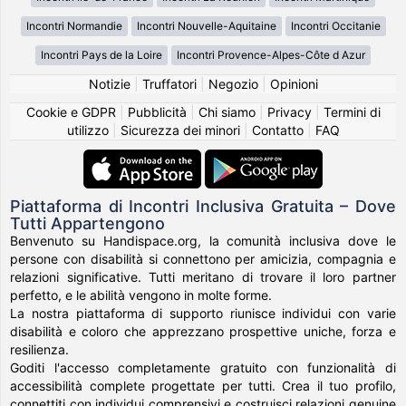
Incontri Normandie
Incontri Nouvelle-Aquitaine
Incontri Occitanie
Incontri Pays de la Loire
Incontri Provence-Alpes-Côte d Azur
Notizie
|
Truffatori
|
Negozio
|
Opinioni
Cookie e GDPR
|
Pubblicità
|
Chi siamo
|
Privacy
|
Termini di
utilizzo
|
Sicurezza dei minori
|
Contatto
|
FAQ
Piattaforma di Incontri Inclusiva Gratuita – Dove
Tutti Appartengono
Benvenuto su Handispace.org, la comunità inclusiva dove le
persone con disabilità si connettono per amicizia, compagnia e
relazioni significative. Tutti meritano di trovare il loro partner
perfetto, e le abilità vengono in molte forme.
La nostra piattaforma di supporto riunisce individui con varie
disabilità e coloro che apprezzano prospettive uniche, forza e
resilienza.
Goditi l'accesso completamente gratuito con funzionalità di
accessibilità complete progettate per tutti. Crea il tuo profilo,
connettiti con individui comprensivi e costruisci relazioni genuine