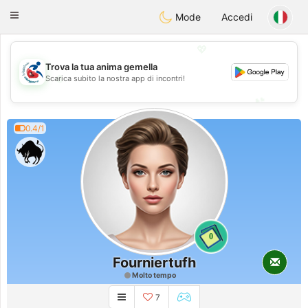
Handi Space
Toggle
Mode
Accedi
navigation
💖
Trova la tua anima gemella
💖
Scarica subito la nostra app di incontri!
💕
💕
0.4/1
0
Fourniertufh
Molto tempo
7