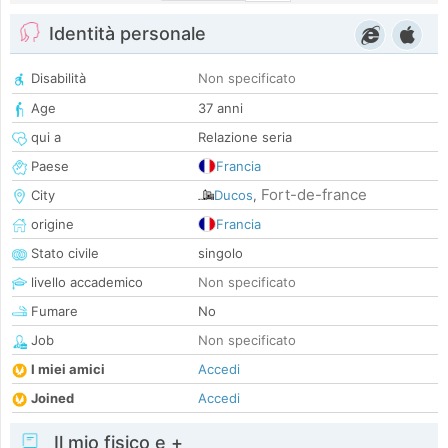
Identità personale
Disabilità
Non specificato
Age
37 anni
qui a
Relazione seria
Paese
Francia
Fort-de-france
City
Ducos
,
origine
Francia
Stato civile
singolo
livello accademico
Non specificato
Fumare
No
Job
Non specificato
I miei amici
Accedi
Joined
Accedi
Il mio fisico e +