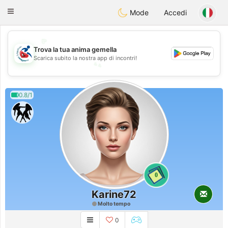
Handi Space
Toggle
Mode
Accedi
navigation
💖
Trova la tua anima gemella
💕
Scarica subito la nostra app di incontri!
💕
💖
0.8/1
0
Karine72
Molto tempo
0