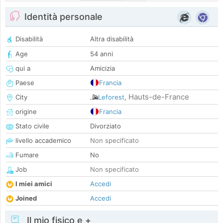
Identità personale
Disabilità
Altra disabilità
Age
54 anni
qui a
Amicizia
Paese
Francia
Hauts-de-France
City
Leforest
,
origine
Francia
Stato civile
Divorziato
livello accademico
Non specificato
Fumare
No
Job
Non specificato
I miei amici
Accedi
Joined
Accedi
Il mio fisico e +