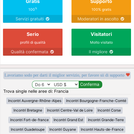
Gratis
Supporto
%
100
100% gratis
Servizi gratuiti
Moderatori in ascolto
Serio
Visitatori
profili di qualità
Molto visitato
Qualità confermata
Il migliore
Lavoriamo sodo per darti il miglior servizio, per favore sii di supporto
Trova single nelle aree di: Francia
Incontri Auvergne-Rhône-Alpes
Incontri Bourgogne-Franche-Comté
Incontri Bretagne
Incontri Centre-Val de Loire
Incontri Corse
Incontri Fort-de-france
Incontri Grand Est
Incontri Grande-Terre
Incontri Guadeloupe
Incontri Guyane
Incontri Hauts-de-France