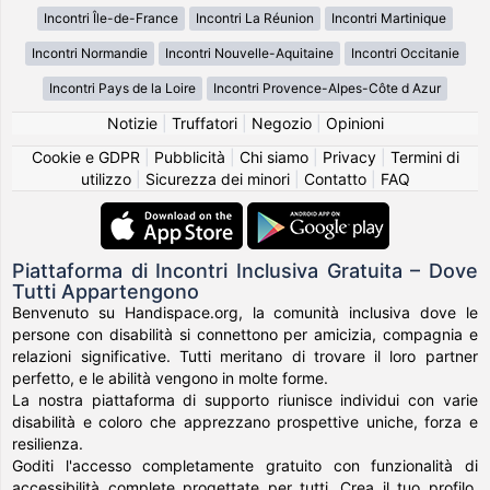
Incontri Île-de-France
Incontri La Réunion
Incontri Martinique
Incontri Normandie
Incontri Nouvelle-Aquitaine
Incontri Occitanie
Incontri Pays de la Loire
Incontri Provence-Alpes-Côte d Azur
Notizie
|
Truffatori
|
Negozio
|
Opinioni
Cookie e GDPR
|
Pubblicità
|
Chi siamo
|
Privacy
|
Termini di
utilizzo
|
Sicurezza dei minori
|
Contatto
|
FAQ
Piattaforma di Incontri Inclusiva Gratuita – Dove
Tutti Appartengono
Benvenuto su Handispace.org, la comunità inclusiva dove le
persone con disabilità si connettono per amicizia, compagnia e
relazioni significative. Tutti meritano di trovare il loro partner
perfetto, e le abilità vengono in molte forme.
La nostra piattaforma di supporto riunisce individui con varie
disabilità e coloro che apprezzano prospettive uniche, forza e
resilienza.
Goditi l'accesso completamente gratuito con funzionalità di
accessibilità complete progettate per tutti. Crea il tuo profilo,