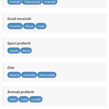
Animali
Televisione
Internet
Gusti musicali
Country
Disco
Funk
Sport preferiti
Calcio
Boxe
Gita
Sbarra
Karaoke
Ristorante
Animali preferiti
Gatti
Cani
Uccelli