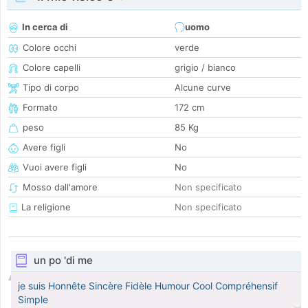
In cerca di
uomo
Colore occhi
verde
Colore capelli
grigio / bianco
Tipo di corpo
Alcune curve
Formato
172 cm
peso
85 Kg
Avere figli
No
Vuoi avere figli
No
Mosso dall'amore
Non specificato
La religione
Non specificato
un po 'di me
je suis Honnête Sincère Fidèle Humour Cool Compréhensif
Simple