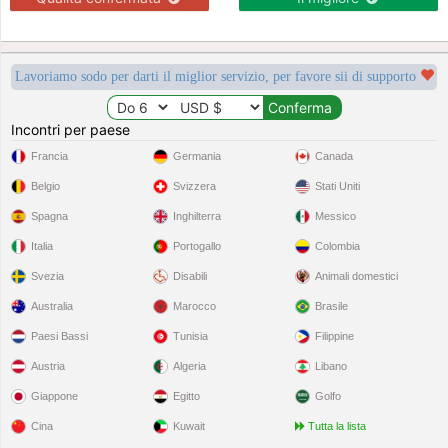
Lavoriamo sodo per darti il miglior servizio, per favore sii di supporto
Incontri per paese
Francia
Germania
Canada
Belgio
Svizzera
Stati Uniti
Spagna
Inghilterra
Messico
Italia
Portogallo
Colombia
Svezia
Disabili
Animali domestici
Australia
Marocco
Brasile
Paesi Bassi
Tunisia
Filippine
Austria
Algeria
Libano
Giappone
Egitto
Golfo
Cina
Kuwait
Tutta la lista