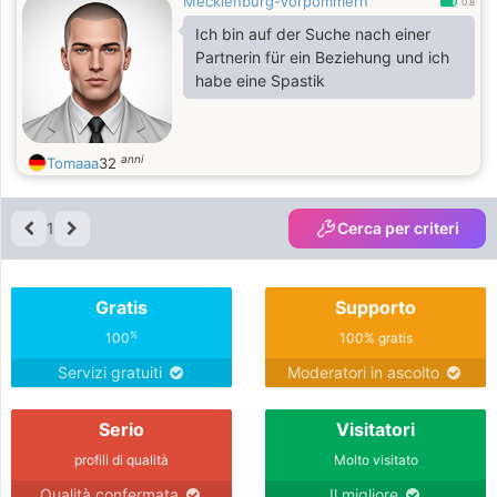
Mecklenburg-Vorpommern
0.8
Ich bin auf der Suche nach einer
Partnerin für ein Beziehung und ich
habe eine Spastik
anni
Tomaaa
32
1
Cerca per criteri
Gratis
Supporto
%
100
100% gratis
Servizi gratuiti
Moderatori in ascolto
Serio
Visitatori
profili di qualità
Molto visitato
Qualità confermata
Il migliore