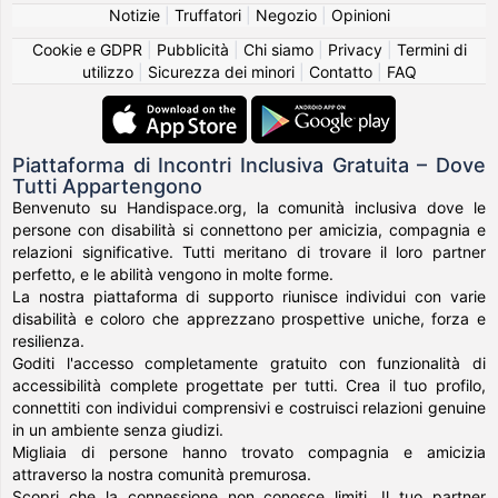
Notizie
|
Truffatori
|
Negozio
|
Opinioni
Cookie e GDPR
|
Pubblicità
|
Chi siamo
|
Privacy
|
Termini di
utilizzo
|
Sicurezza dei minori
|
Contatto
|
FAQ
Piattaforma di Incontri Inclusiva Gratuita – Dove
Tutti Appartengono
Benvenuto su Handispace.org, la comunità inclusiva dove le
persone con disabilità si connettono per amicizia, compagnia e
relazioni significative. Tutti meritano di trovare il loro partner
perfetto, e le abilità vengono in molte forme.
La nostra piattaforma di supporto riunisce individui con varie
disabilità e coloro che apprezzano prospettive uniche, forza e
resilienza.
Goditi l'accesso completamente gratuito con funzionalità di
accessibilità complete progettate per tutti. Crea il tuo profilo,
connettiti con individui comprensivi e costruisci relazioni genuine
in un ambiente senza giudizi.
Migliaia di persone hanno trovato compagnia e amicizia
attraverso la nostra comunità premurosa.
Scopri che la connessione non conosce limiti. Il tuo partner