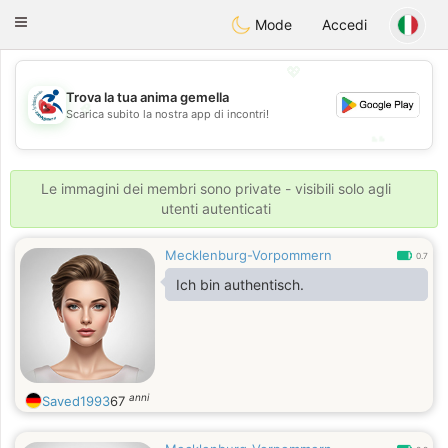
Handi Space
Toggle
Mode
Accedi
navigation
💖
Trova la tua anima gemella
💖
Scarica subito la nostra app di incontri!
💕
💕
Le immagini dei membri sono private - visibili solo agli
utenti autenticati
Mecklenburg-Vorpommern
0.7
Ich bin authentisch.
anni
Saved1993
67