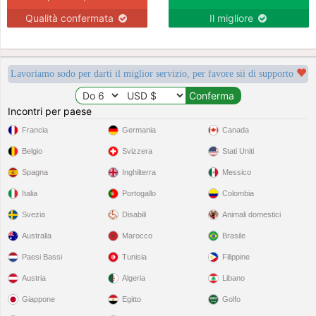
Qualità confermata
Il migliore
Lavoriamo sodo per darti il miglior servizio, per favore sii di supporto
Incontri per paese
Francia
Germania
Canada
Belgio
Svizzera
Stati Uniti
Spagna
Inghilterra
Messico
Italia
Portogallo
Colombia
Svezia
Disabili
Animali domestici
Australia
Marocco
Brasile
Paesi Bassi
Tunisia
Filippine
Austria
Algeria
Libano
Giappone
Egitto
Golfo