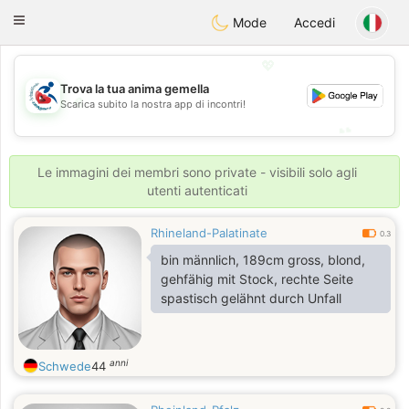
Handi Space
Toggle
Mode
Accedi
navigation
💖
Trova la tua anima gemella
💖
Scarica subito la nostra app di incontri!
💕
💕
Le immagini dei membri sono private - visibili solo agli
utenti autenticati
Rhineland-Palatinate
0.3
bin männlich, 189cm gross, blond,
gehfähig mit Stock, rechte Seite
spastisch gelähnt durch Unfall
anni
Schwede
44