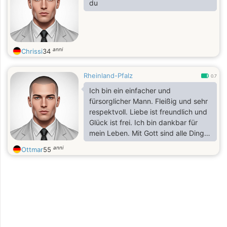
du
anni
Chrissi
34
Rheinland-Pfalz
0.7
Ich bin ein einfacher und
fürsorglicher Mann. Fleißig und sehr
respektvoll. Liebe ist freundlich und
Glück ist frei. Ich bin dankbar für
mein Leben. Mit Gott sind alle Dinge
möglich. Ich bin sehr ruhig mit einem
anni
Ottmar
55
guten Herzen. Lass die Liebe führen.
Ich liebe es manchmal zu tanzen.
Ich brauche nur einen loyalen Mann,
mit dem ich mein Leben verbringe.
Vielen Dank.