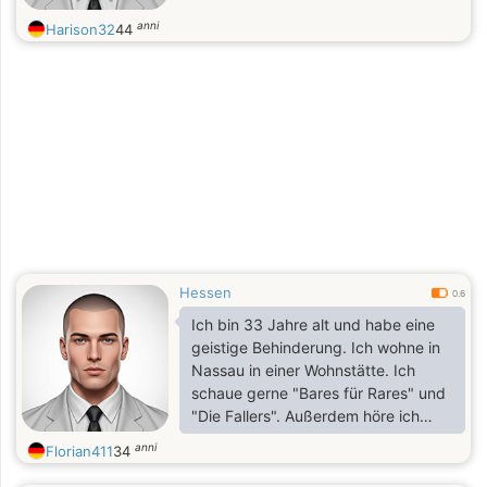
anni
Harison32
44
Hessen
0.6
Ich bin 33 Jahre alt und habe eine
geistige Behinderung. Ich wohne in
Nassau in einer Wohnstätte. Ich
schaue gerne "Bares für Rares" und
"Die Fallers". Außerdem höre ich
gerne Musik von Udo Lindenberg
anni
Florian411
34
und Schlager. Ich male und bastele
sehr gerne.