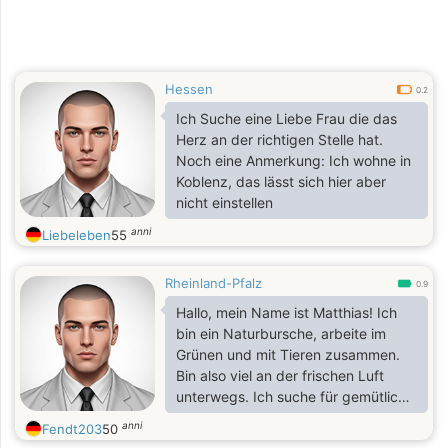
Hessen
0.2
Ich Suche eine Liebe Frau die das
Herz an der richtigen Stelle hat.
Noch eine Anmerkung: Ich wohne in
Koblenz, das lässt sich hier aber
nicht einstellen
anni
Liebeleben
55
Rheinland-Pfalz
0.9
Hallo, mein Name ist Matthias! Ich
bin ein Naturbursche, arbeite im
Grünen und mit Tieren zusammen.
Bin also viel an der frischen Luft
unterwegs. Ich suche für gemütliche
Abendstunden zuhause weibliche
anni
Fendt203
50
Gesellschaft, die an einer ernsten,