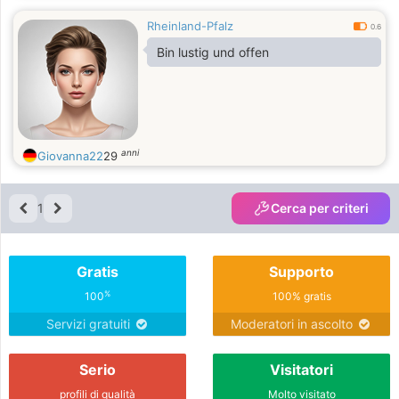
langfristigen Beziehung interessiert
Rheinland-Pfalz
ist!
0.6
Bin lustig und offen
anni
Giovanna22
29
1
Cerca per criteri
Gratis
Supporto
%
100
100% gratis
Servizi gratuiti
Moderatori in ascolto
Serio
Visitatori
profili di qualità
Molto visitato