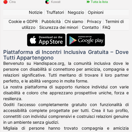
Cina
Kuwait
Tutta la lista
Notizie
|
Truffatori
|
Negozio
|
Opinioni
Cookie e GDPR
|
Pubblicità
|
Chi siamo
|
Privacy
|
Termini di
utilizzo
|
Sicurezza dei minori
|
Contatto
|
FAQ
Piattaforma di Incontri Inclusiva Gratuita – Dove
Tutti Appartengono
Benvenuto su Handispace.org, la comunità inclusiva dove le
persone con disabilità si connettono per amicizia, compagnia e
relazioni significative. Tutti meritano di trovare il loro partner
perfetto, e le abilità vengono in molte forme.
La nostra piattaforma di supporto riunisce individui con varie
disabilità e coloro che apprezzano prospettive uniche, forza e
resilienza.
Goditi l'accesso completamente gratuito con funzionalità di
accessibilità complete progettate per tutti. Crea il tuo profilo,
connettiti con individui comprensivi e costruisci relazioni genuine
in un ambiente senza giudizi.
Migliaia di persone hanno trovato compagnia e amicizia