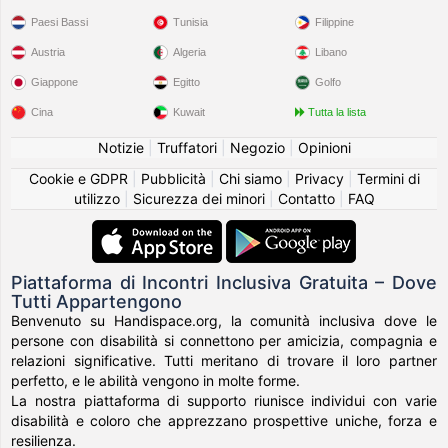
Paesi Bassi
Tunisia
Filippine
Austria
Algeria
Libano
Giappone
Egitto
Golfo
Cina
Kuwait
Tutta la lista
Notizie
|
Truffatori
|
Negozio
|
Opinioni
Cookie e GDPR
|
Pubblicità
|
Chi siamo
|
Privacy
|
Termini di
utilizzo
|
Sicurezza dei minori
|
Contatto
|
FAQ
Piattaforma di Incontri Inclusiva Gratuita – Dove
Tutti Appartengono
Benvenuto su Handispace.org, la comunità inclusiva dove le
persone con disabilità si connettono per amicizia, compagnia e
relazioni significative. Tutti meritano di trovare il loro partner
perfetto, e le abilità vengono in molte forme.
La nostra piattaforma di supporto riunisce individui con varie
disabilità e coloro che apprezzano prospettive uniche, forza e
resilienza.