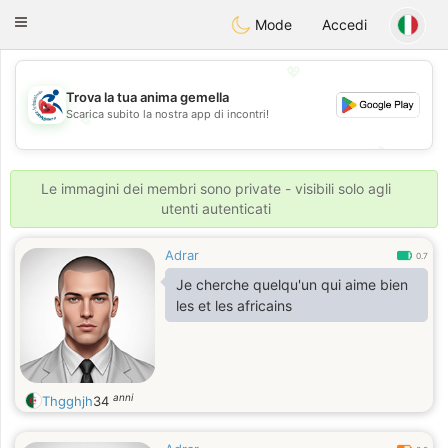
Handi Space
Toggle
Mode
Accedi
navigation
💖
Trova la tua anima gemella
Scarica subito la nostra app di incontri!
💖
💕
💕
Le immagini dei membri sono private - visibili solo agli
utenti autenticati
Adrar
0.7
Je cherche quelqu'un qui aime bien
les et les africains
anni
Thgghjh
34