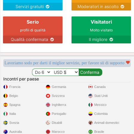
Servizi gratuiti
Moderatori in ascolto
Serio
Visitatori
profili di qualità
Molto visitato
Qualità confermata
Il migliore
Lavoriamo sodo per darti il miglior servizio, per favore sii di supporto
Incontri per paese
Francia
Germania
Canada
Belgio
Svizzera
Stati Uniti
Spagna
Inghilterra
Messico
Italia
Portogallo
Colombia
Svezia
Disabili
Animali domestici
Australia
Marocco
Brasile