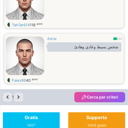
anni
Tah7ar614
118
Adrar
0.7
شخص بسيط وعادي وهادئ
anni
Faiez86
40
1
Cerca per criteri
Gratis
Supporto
%
100
100% gratis