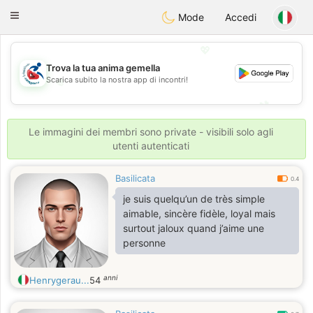
Handi Space
Toggle
Mode
Accedi
navigation
💖
Trova la tua anima gemella
Scarica subito la nostra app di incontri!
💖
💕
💕
Le immagini dei membri sono private - visibili solo agli
utenti autenticati
Basilicata
0.4
je suis quelqu’un de très simple
aimable, sincère fidèle, loyal mais
surtout jaloux quand j’aime une
personne
anni
Henrygerau...
54