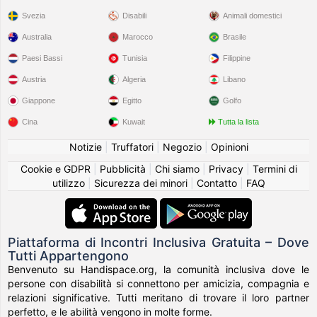
Svezia
Disabili
Animali domestici
Australia
Marocco
Brasile
Paesi Bassi
Tunisia
Filippine
Austria
Algeria
Libano
Giappone
Egitto
Golfo
Cina
Kuwait
Tutta la lista
Notizie
|
Truffatori
|
Negozio
|
Opinioni
Cookie e GDPR
|
Pubblicità
|
Chi siamo
|
Privacy
|
Termini di
utilizzo
|
Sicurezza dei minori
|
Contatto
|
FAQ
Piattaforma di Incontri Inclusiva Gratuita – Dove
Tutti Appartengono
Benvenuto su Handispace.org, la comunità inclusiva dove le
persone con disabilità si connettono per amicizia, compagnia e
relazioni significative. Tutti meritano di trovare il loro partner
perfetto, e le abilità vengono in molte forme.