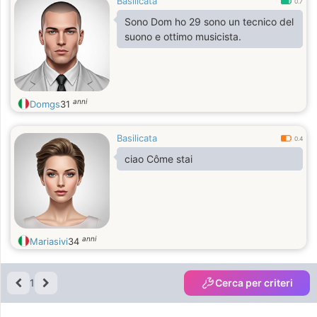
Basilicata
0.7
Sono Dom ho 29 sono un tecnico del
suono e ottimo musicista.
anni
Domgs
31
Basilicata
0.4
ciao Côme stai
anni
Mariasivi
34
1
Cerca per criteri