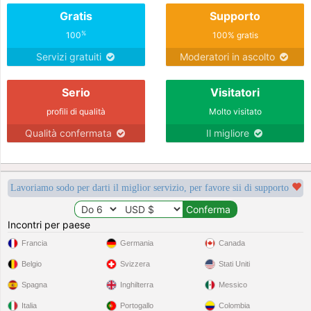
Gratis
Supporto
%
100
100% gratis
Servizi gratuiti
Moderatori in ascolto
Serio
Visitatori
profili di qualità
Molto visitato
Qualità confermata
Il migliore
Lavoriamo sodo per darti il miglior servizio, per favore sii di supporto
Incontri per paese
Francia
Germania
Canada
Belgio
Svizzera
Stati Uniti
Spagna
Inghilterra
Messico
Italia
Portogallo
Colombia