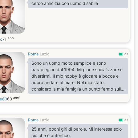
cerco amicizia con uomo disabile
anni
o
71
Roma
Lazio
0.7
Sono un uomo molto semplice e sono
paraplegico dal 1994. Mi piace socializzare e
divertirmi. Il mio hobby è giocare a bocce e
adoro andare al mare. Nel mio stato,
considero la mia famiglia un punto fermo sulla
quale posso sempre contare ma mi
anni
re63
63
piacerebbe anche relazionarmi con persone
nuove.
Roma
Lazio
0.7
25 anni, pochi giri di parole. Mi interessa solo
ciò che è autentico.