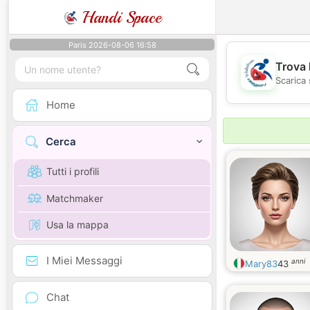
Handi Space
Paris 2026-08-06 16:58
Trova 
Scarica 
Home
Cerca
Tutti i profili
Matchmaker
Usa la mappa
I Miei Messaggi
anni
Mary83
43
Chat