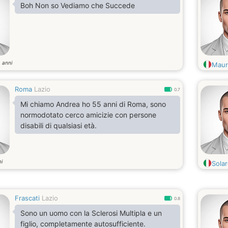
Boh Non so Vediamo che Succede
anni
2
Maur
Roma
Lazio
0.7
Mi chiamo Andrea ho 55 anni di Roma, sono
normodotato cerco amicizie con persone
disabili di qualsiasi età.
i
Sola
Frascati
Lazio
0.8
Sono un uomo con la Sclerosi Multipla e un
figlio, completamente autosufficiente.