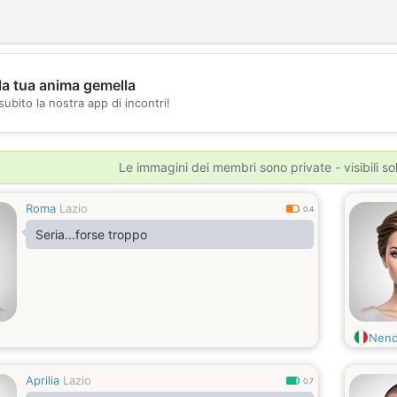
la tua anima gemella
💖
subito la nostra app di incontri!
💕
Le immagini dei membri sono private - visibili sol
Roma
Lazio
0.4
Seria...forse troppo
Nend
Aprilia
Lazio
0.7