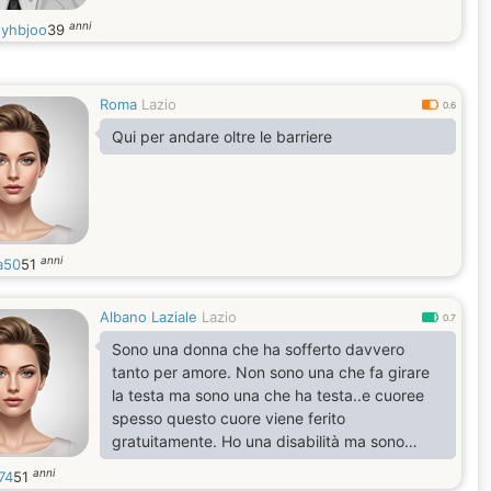
anni
yhbjoo
39
Roma
Lazio
0.6
Qui per andare oltre le barriere
anni
a50
51
Albano Laziale
Lazio
0.7
Sono una donna che ha sofferto davvero
tanto per amore. Non sono una che fa girare
la testa ma sono una che ha testa..e cuoree
spesso questo cuore viene ferito
gratuitamente. Ho una disabilità ma sono
abbastanza autonoma.
anni
74
51