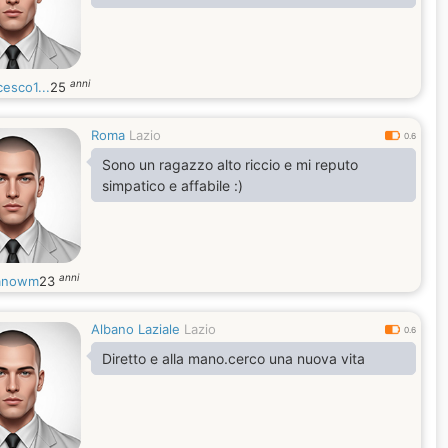
anni
esco1...
25
Roma
Lazio
0.6
Sono un ragazzo alto riccio e mi reputo
simpatico e affabile :)
anni
anowm
23
Albano Laziale
Lazio
0.6
Diretto e alla mano.cerco una nuova vita