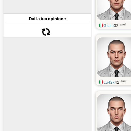
Dai la tua opinione
anni
Giulio
32
anni
Lu42x
42