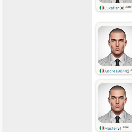
anni
Lukafish
38
a
Andrea984
42
anni
Master
31