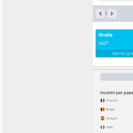
1
Gratis
%
100
Servizi gra
Incontri per pae
Francia
Belgio
Spagna
Italia