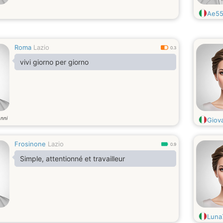
Ae55
Roma
Lazio
0.3
vivi giorno per giorno
nni
Giov
Frosinone
Lazio
0.9
Simple, attentionné et travailleur
Luna