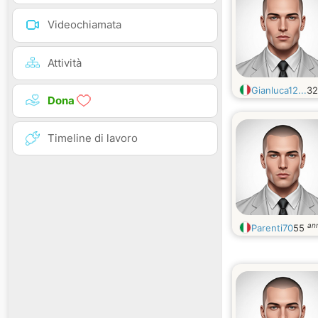
Videochiamata
Attività
Gianluca12...
3
Dona
Timeline di lavoro
ann
Parenti70
55