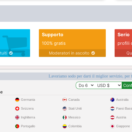
Supporto
Serio
100% gratis
profili 
tuiti
Moderatori in ascolto
Qu
Lavoriamo sodo per darti il miglior servizio, per 
se
Germania
Canada
Australia
Svizzera
Stati Uniti
Paesi Bass
Inghilterra
Messico
Austria
Portogallo
Colombia
Giappone