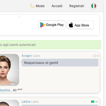
Mode
Accedi
Registrati
💖
💕
o agli utenti autenticati
Anagni
Lazio
0
Respectueux et gentil
anni
bejfbd...
40
Latina
Lazio
0.7