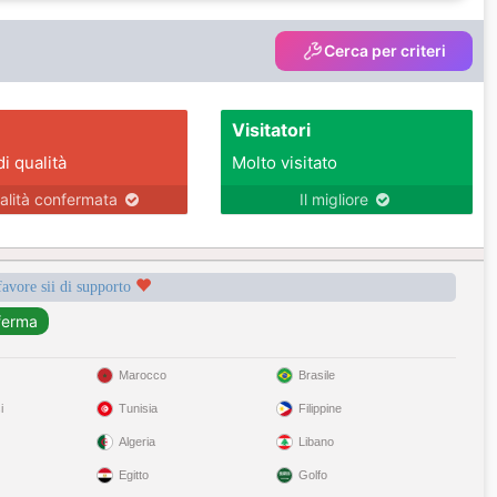
Cerca per criteri
Visitatori
di qualità
Molto visitato
alità confermata
Il migliore
favore sii di supporto
Marocco
Brasile
i
Tunisia
Filippine
Algeria
Libano
Egitto
Golfo