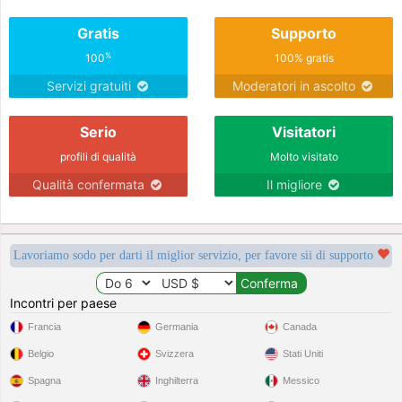
Gratis
Supporto
%
100
100% gratis
Servizi gratuiti
Moderatori in ascolto
Serio
Visitatori
profili di qualità
Molto visitato
Qualità confermata
Il migliore
Lavoriamo sodo per darti il miglior servizio, per favore sii di supporto
Incontri per paese
Francia
Germania
Canada
Belgio
Svizzera
Stati Uniti
Spagna
Inghilterra
Messico