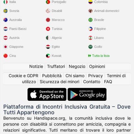
Italia
Portogallo
Colombia
Svezia
Disabili
Animali domestici
Australia
Marocco
Brasile
Paesi Bassi
Tunisia
Filippine
Austria
Algeria
Libano
Giappone
Egitto
Golfo
Cina
Kuwait
Tutta la lista
Notizie
|
Truffatori
|
Negozio
|
Opinioni
Cookie e GDPR
|
Pubblicità
|
Chi siamo
|
Privacy
|
Termini di
utilizzo
|
Sicurezza dei minori
|
Contatto
|
FAQ
Piattaforma di Incontri Inclusiva Gratuita – Dove
Tutti Appartengono
Benvenuto su Handispace.org, la comunità inclusiva dove le
persone con disabilità si connettono per amicizia, compagnia e
relazioni significative. Tutti meritano di trovare il loro partner