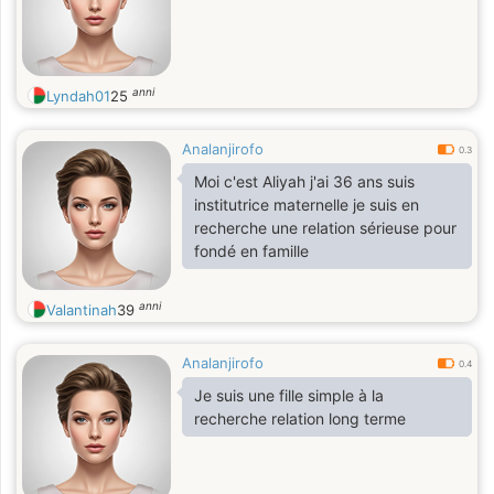
anni
Lyndah01
25
Analanjirofo
0.3
Moi c'est Aliyah j'ai 36 ans suis
institutrice maternelle je suis en
recherche une relation sérieuse pour
fondé en famille
anni
Valantinah
39
Analanjirofo
0.4
Je suis une fille simple à la
recherche relation long terme