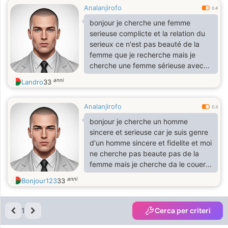
Analanjirofo
waman can do life together with me
0.4
bonjour je cherche une femme
serieuse complicte et la relation du
serieux ce n'est pas beauté de la
femme que je recherche mais je
cherche une femme sérieuse avec
dans sa coeur et fidèle car je suis
anni
Landro
33
fidèle et sérieuse et je suis pas
curieuse et je respecte une femme .i
Analanjirofo
looking a Waman who can loing with
0.3
life together
bonjour je cherche un homme
sincere et serieuse car je suis genre
d'un homme sincere et fidelite et moi
ne cherche pas beaute pas de la
femme mais je cherche da le couer
de femme qui m'aime et je suis un
anni
Bonjour123
33
homme sincere et serieux et aimable
et j'ames bien partager mon heureux
avec un homme mais je suis
1
Cerca per criteri
celibataire