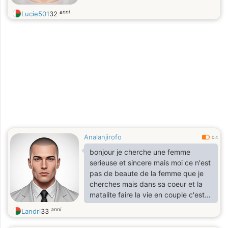
anni
Lucie501
32
Analanjirofo
0.4
bonjour je cherche une femme
serieuse et sincere mais moi ce n'est
pas de beaute de la femme que je
cherches mais dans sa coeur et la
matalite faire la vie en couple c'est a
dire je suis d'un homme serieux et
anni
Landri
33
sincere surtout fidele et je suis
aimable pas curieux.i lookin a