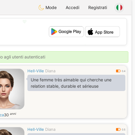
Mode
Accedi
Registrati
💖
💕
o agli utenti autenticati
Hell-Ville
Diana
0.4
Une femme très aimable qui cherche une
relation stable, durable et sérieuse
anni
sca
30
Hell-Ville
Diana
0.5