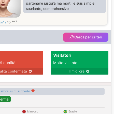
partenaire jusqu'à ma mort, je suis simple,
souriante, comprehensive
anni
ko12
45
Cerca per criteri
Visitatori
di qualità
Molto visitato
alità confermata
Il migliore
favore sii di supporto
Marocco
Brasile