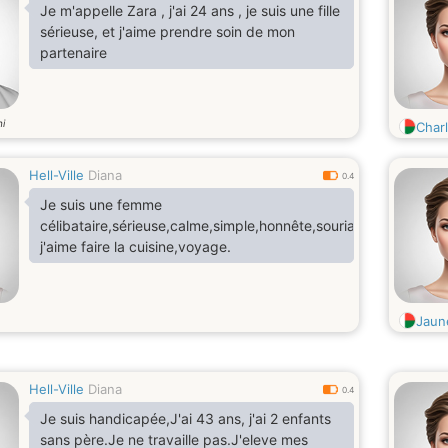
Je m'appelle Zara , j'ai 24 ans , je suis une fille
sérieuse, et j'aime prendre soin de mon
partenaire
i
Charl
Hell-Ville
Diana
0.4
Je suis une femme
célibataire,sérieuse,calme,simple,honnête,souriante,fidèle,genti
j'aime faire la cuisine,voyage.
Jaun
Hell-Ville
Diana
0.4
Je suis handicapée,J'ai 43 ans, j'ai 2 enfants
sans père.Je ne travaille pas.J'eleve mes