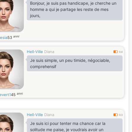
Bonjour, je suis pas handicape, je cherche un
homme a qui je partage les reste de mes
jours,
anni
esia
53
Hell-Ville
Diana
0.4
Je suis simple, un peu timide, négociable,
lle,puis
comprehensif
anni
evert1
45
Hell-Ville
Diana
0.3
Je suis ici pour tenter ma chance car la
solitude me paise, je voudrais avoir un