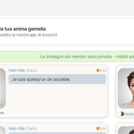
la tua anima gemella
subito la nostra app di incontri!
💖
💕
Le immagini dei membri sono private - visibili sol
Hell-Ville
Diana
0.4
Je suis quelqu'un de sociable.
nni
Veri
Hell-Ville
Diana
0.5