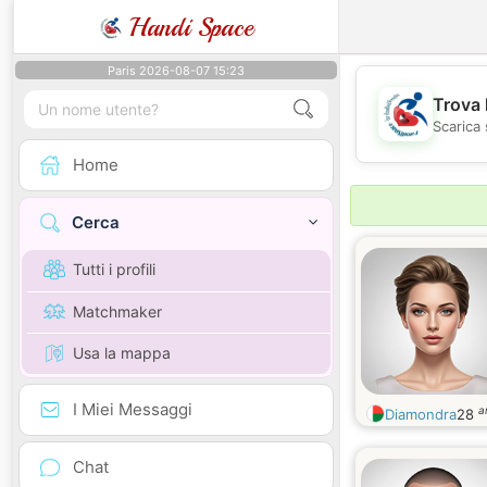
Handi Space
Paris 2026-08-07 15:23
Trova 
Scarica 
Home
Cerca
Tutti i profili
Matchmaker
Usa la mappa
I Miei Messaggi
a
Diamondra
28
Chat