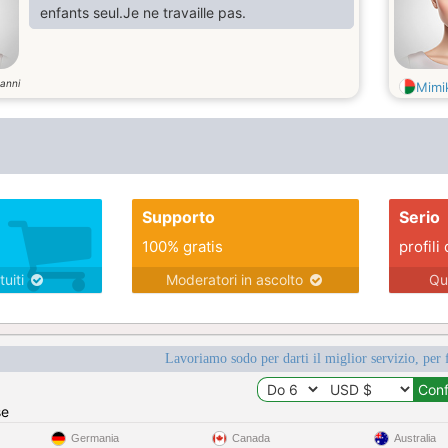
enfants seul.Je ne travaille pas.
anni
Mimi
Supporto
Serio
100% gratis
profili 
tuiti
Moderatori in ascolto
Qu
Lavoriamo sodo per darti il miglior servizio, per 
se
Germania
Canada
Australia