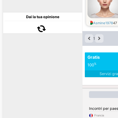
Dai la tua opinione
Asmine1978
47
1
Gratis
%
100
Servizi gra
Incontri per pae
Francia