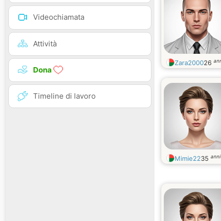
Videochiamata
Attività
ann
Zara2000
26
Dona
Timeline di lavoro
anni
Mimie22
35