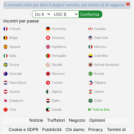
Lavoriamo sodo per darti il miglior servizio, per favore sii di supporto
Incontri per paese
Francia
Germania
Canada
Belgio
Svizzera
Stati Uniti
Spagna
Inghilterra
Messico
Italia
Portogallo
Colombia
Svezia
Disabili
Animali domestici
Australia
Marocco
Brasile
Paesi Bassi
Tunisia
Filippine
Austria
Algeria
Libano
Giappone
Egitto
Golfo
Cina
Kuwait
Tutta la lista
Notizie
|
Truffatori
|
Negozio
|
Opinioni
Cookie e GDPR
|
Pubblicità
|
Chi siamo
|
Privacy
|
Termini di