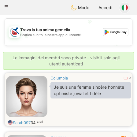
Handi Space
Toggle
Mode
Accedi
navigation
💖
Trova la tua anima gemella
Scarica subito la nostra app di incontri!
💖
💕
💕
Le immagini dei membri sono private - visibili solo agli
utenti autenticati
Columbia
0
Je suis une femme sincère honnête
optimiste jovial et fidèle
anni
Sarah097
34