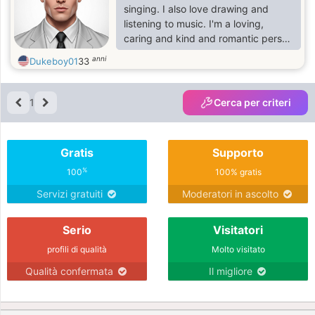
singing. I also love drawing and
listening to music. I'm a loving,
caring and kind and romantic person
if treated right.
anni
Dukeboy01
33
1
Cerca per criteri
Gratis
Supporto
%
100
100% gratis
Servizi gratuiti
Moderatori in ascolto
Serio
Visitatori
profili di qualità
Molto visitato
Qualità confermata
Il migliore