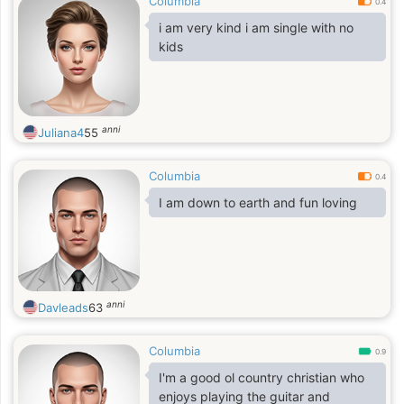
Columbia
0.4
i am very kind i am single with no
kids
anni
Juliana4
55
Columbia
0.4
I am down to earth and fun loving
anni
Davleads
63
Columbia
0.9
I'm a good ol country christian who
enjoys playing the guitar and