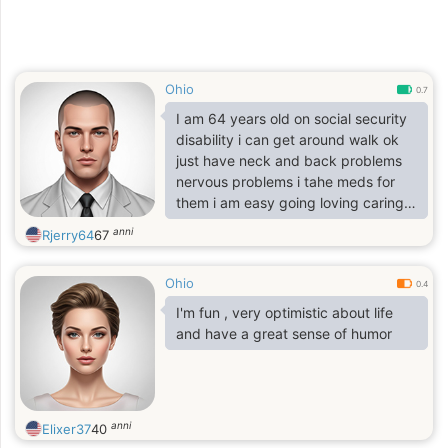
Ohio
0.7
I am 64 years old on social security
disability i can get around walk ok
just have neck and back problems
nervous problems i tahe meds for
them i am easy going loving caring
like nature and art and old vintage
anni
Rjerry64
67
things looking for a nice loving lady
for possible long tterm relationg
Ohio
ship.
0.4
I'm fun , very optimistic about life
and have a great sense of humor
anni
Elixer37
40