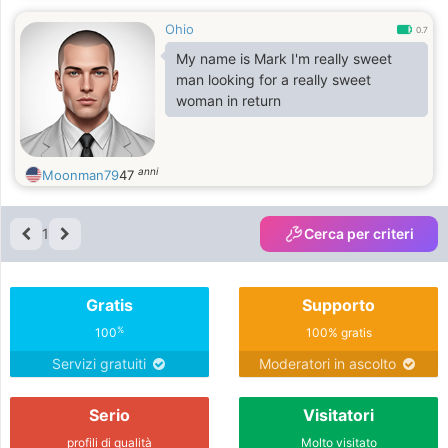
Ohio
0.7
My name is Mark I'm really sweet
man looking for a really sweet
woman in return
anni
Moonman79
47
1
Cerca per criteri
Gratis
Supporto
%
100
100% gratis
Servizi gratuiti
Moderatori in ascolto
Serio
Visitatori
profili di qualità
Molto visitato