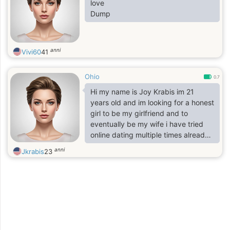
love
Dump
anni
Vivi60
41
Ohio
0.7
Hi my name is Joy Krabis im 21
years old and im looking for a honest
girl to be my girlfriend and to
eventually be my wife i have tried
online dating multiple times already
and this is my last resort to find a girl
anni
Jkrabis
23
who is a real person and not some
scammer who just wants to date me
for my money and not anything
realted to loving me for me