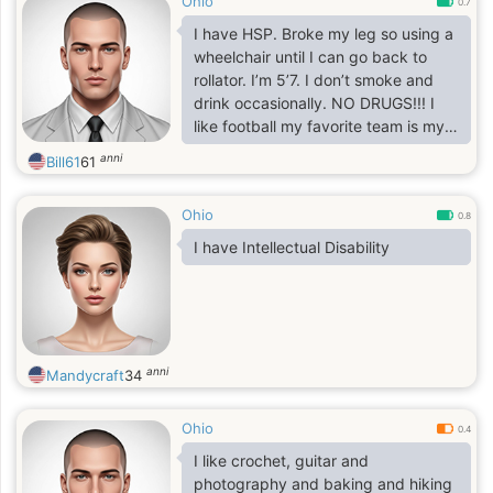
Ohio
0.7
I have HSP. Broke my leg so using a
wheelchair until I can go back to
rollator. I’m 5’7. I don’t smoke and
drink occasionally. NO DRUGS!!! I
like football my favorite team is my
fantasy football team. I enjoy
anni
Bill61
61
puzzles and game shows. I enjoy
trivia. Hopefully you find similar
Ohio
interests.
0.8
I have Intellectual Disability
anni
Mandycraft
34
Ohio
0.4
I like crochet, guitar and
photography and baking and hiking