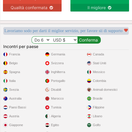
Qualità confermata
Il migliore
Lavoriamo sodo per darti il miglior servizio, per favore sii di supporto
Incontri per paese
Francia
Germania
Canada
Belgio
Svizzera
Stati Uniti
Spagna
Inghilterra
Messico
Italia
Portogallo
Colombia
Svezia
Disabili
Animali domestici
Australia
Marocco
Brasile
Paesi Bassi
Tunisia
Filippine
Austria
Algeria
Libano
Giappone
Egitto
Golfo