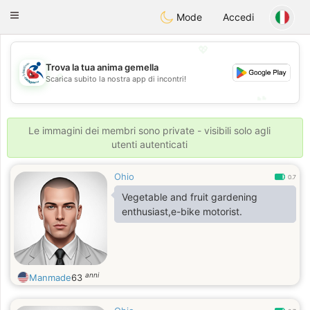
Handi Space
Toggle
Mode
Accedi
navigation
💖
Trova la tua anima gemella
💖
Scarica subito la nostra app di incontri!
💕
💕
Le immagini dei membri sono private - visibili solo agli
utenti autenticati
Ohio
0.7
Vegetable and fruit gardening
enthusiast,e-bike motorist.
anni
Manmade
63