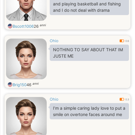
and playing basketball and fishing
and I do not deal with drama
anni
Bscott1006
26
Ohio
0.6
NOTHING TO SAY ABOUT THAT IM
JUSTE ME
anni
Brig150
46
Ohio
0.3
I’m a simple caring lady love to put a
smile on overtone faces around me