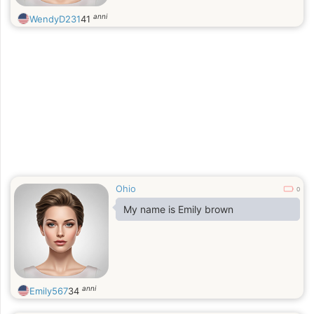
anni
WendyD231
41
Ohio
0
My name is Emily brown
anni
Emily567
34