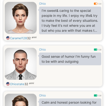
Ohio
0.4
I'm sweet& caring to the special
people in my life. I enjoy my life& try
to make the best of every situations.
I truly feel it's not where you are at
but who you are with that makes this
journey special.
anni
Caramel128
32
Ohio
0.8
Good sense of humor I'm funny fun
to be with and outgoing
anni
Ohiostate
32
Ohio
0.8
Calm and honest person looking for