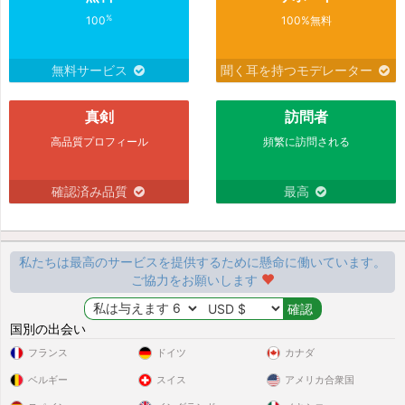
%
100
100%無料
無料サービス
聞く耳を持つモデレーター
真剣
訪問者
高品質プロフィール
頻繁に訪問される
確認済み品質
最高
私たちは最高のサービスを提供するために懸命に働いています。
ご協力をお願いします
国別の出会い
フランス
ドイツ
カナダ
ベルギー
スイス
アメリカ合衆国