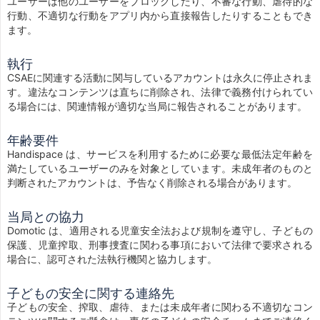
ユーザーは他のユーザーをブロックしたり、不審な行動、虐待的な
行動、不適切な行動をアプリ内から直接報告したりすることもでき
ます。
執行
CSAEに関連する活動に関与しているアカウントは永久に停止されま
す。違法なコンテンツは直ちに削除され、法律で義務付けられてい
る場合には、関連情報が適切な当局に報告されることがあります。
年齢要件
Handispace は、サービスを利用するために必要な最低法定年齢を
満たしているユーザーのみを対象としています。未成年者のものと
判断されたアカウントは、予告なく削除される場合があります。
当局との協力
Domotic は、適用される児童安全法および規制を遵守し、子どもの
保護、児童搾取、刑事捜査に関わる事項において法律で要求される
場合に、認可された法執行機関と協力します。
子どもの安全に関する連絡先
子どもの安全、搾取、虐待、または未成年者に関わる不適切なコン