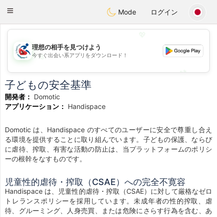
Handi Space
Toggle
Mode
ログイン
navigation
💖
理想の相手を見つけよう
今すぐ出会い系アプリをダウンロード！
💖
💕
💕
子どもの安全基準
開発者：
Domotic
アプリケーション：
Handispace
Domotic は、Handispace のすべてのユーザーに安全で尊重し合え
る環境を提供することに取り組んでいます。子どもの保護、ならび
に虐待、搾取、有害な活動の防止は、当プラットフォームのポリシ
ーの根幹をなすものです。
児童性的虐待・搾取（CSAE）への完全不寛容
Handispace は、児童性的虐待・搾取（CSAE）に対して厳格なゼロ
トレランスポリシーを採用しています。未成年者の性的搾取、虐
待、グルーミング、人身売買、または危険にさらす行為を含む、あ