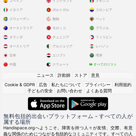
スペイン
イングランド
メキシコ
イタリア
ポルトガル
コロンビア
スウェーデン
無効
ペット
オーストラリア
モロッコ
ブラジル
オランダ
チュニジア
フィリピン
オーストリア
アルジェリア
レバノン
日本
エジプト
湾岸
中国
クウェート
すべてのリスト
ニュース
|
詐欺師
|
ストア
|
意見
Cookie & GDPR
|
広告
|
私たちについて
|
プライバシー
|
利用規約
|
子どもの安全
|
お問い合わせ
|
よくある質問
無料包括的出会いプラットフォーム - すべての人が
属する場所
Handispace.orgへようこそ。障害を持つ人々が友情、交際、有意
義な関係のためにつながる包括的なコミュニティです。すべての人