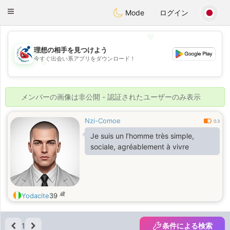
Handi Space
Toggle
Mode
ログイン
navigation
💖
理想の相手を見つけよう
今すぐ出会い系アプリをダウンロード！
💖
💕
💕
メンバーの画像は非公開 - 認証されたユーザーのみ表示
Nzi-Comoe
0.3
Je suis un l’homme très simple,
sociale, agréablement à vivre
歳
Yodacite
39
1
条件による検索