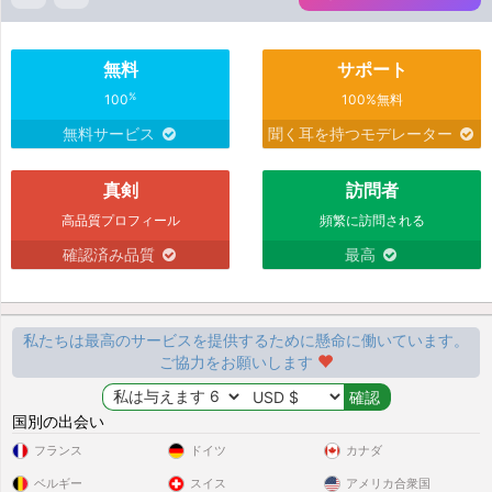
無料
サポート
%
100
100%無料
無料サービス
聞く耳を持つモデレーター
真剣
訪問者
高品質プロフィール
頻繁に訪問される
確認済み品質
最高
私たちは最高のサービスを提供するために懸命に働いています。
ご協力をお願いします
国別の出会い
フランス
ドイツ
カナダ
ベルギー
スイス
アメリカ合衆国