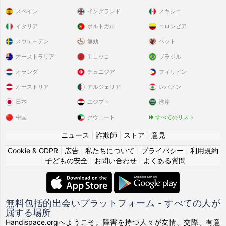
スペイン
イングランド
メキシコ
イタリア
ポルトガル
コロンビア
スウェーデン
無効
ペット
オーストラリア
モロッコ
ブラジル
オランダ
チュニジア
フィリピン
オーストリア
アルジェリア
レバノン
日本
エジプト
湾岸
中国
クウェート
すべてのリスト
ニュース
|
詐欺師
|
ストア
|
意見
Cookie & GDPR
|
広告
|
私たちについて
|
プライバシー
|
利用規約
|
子どもの安全
|
お問い合わせ
|
よくある質問
無料包括的出会いプラットフォーム - すべての人が
属する場所
Handispace.orgへようこそ。障害を持つ人々が友情、交際、有意