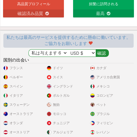
高品質プロフィール
頻繁に訪問される
確認済み品質
最高
私たちは最高のサービスを提供するために懸命に働いています。
ご協力をお願いします
国別の出会い
フランス
ドイツ
カナダ
ベルギー
スイス
アメリカ合衆国
スペイン
イングランド
メキシコ
イタリア
ポルトガル
コロンビア
スウェーデン
無効
ペット
オーストラリア
モロッコ
ブラジル
オランダ
チュニジア
フィリピン
オーストリア
アルジェリア
レバノン