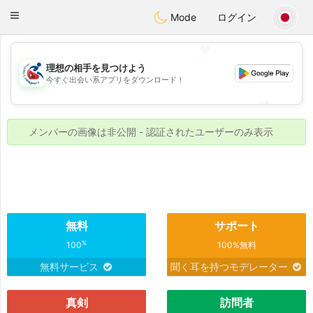
Handi Space
Toggle
Mode
ログイン
navigation
💖
理想の相手を見つけよう
今すぐ出会い系アプリをダウンロード！
💖
💕
💕
メンバーの画像は非公開 - 認証されたユーザーのみ表示
無料
サポート
%
100
100%無料
無料サービス
聞く耳を持つモデレーター
真剣
訪問者