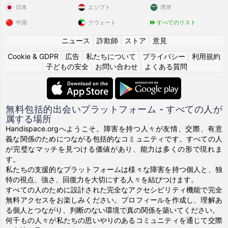
日本
エジプト
湾岸
中国
クウェート
すべてのリスト
ニュース
|
詐欺師
|
ストア
|
意見
Cookie & GDPR
|
広告
|
私たちについて
|
プライバシー
|
利用規約
|
子どもの安全
|
お問い合わせ
|
よくある質問
無料包括的出会いプラットフォーム - すべての人が
属する場所
Handispace.orgへようこそ。障害を持つ人々が友情、交際、有意
義な関係のためにつながる包括的なコミュニティです。すべての人
が完璧なマッチを見つける価値があり、能力は多くの形で現れま
す。
私たちの支援的なプラットフォームは様々な障害を持つ個人と、独
特の視点、強さ、回復力を大切にする人々を結びつけます。
すべての人のために設計された完全なアクセシビリティ機能で完全
無料アクセスをお楽しみください。プロフィールを作成し、理解あ
る個人とつながり、判断のない環境で真の関係を築いてください。
何千もの人々が私たちの思いやりのあるコミュニティを通じて交際