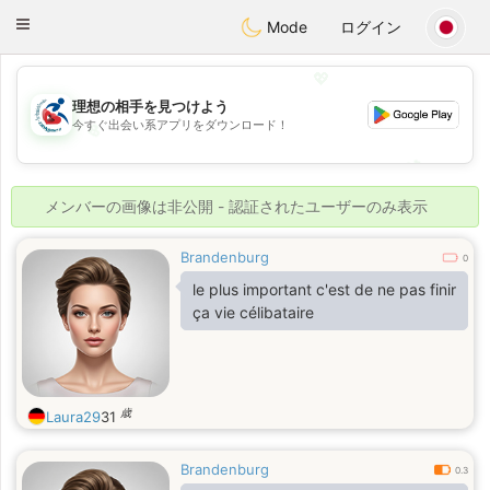
Handi Space
Toggle
Mode
ログイン
navigation
💖
理想の相手を見つけよう
今すぐ出会い系アプリをダウンロード！
💖
💕
💕
メンバーの画像は非公開 - 認証されたユーザーのみ表示
Brandenburg
0
le plus important c'est de ne pas finir
ça vie célibataire
歳
Laura29
31
Brandenburg
0.3