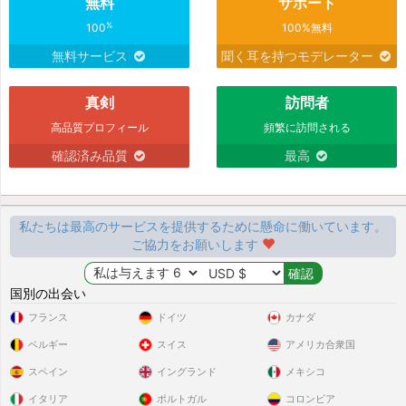
無料
サポート
und deswegen kommuniziere ich
über eine TTS-App. Ich könnte jetzt
%
100
100%無料
natürlich behaupten, das war‘s, aber
無料サービス
聞く耳を持つモデレーター
wir wollen ja ehrlich sein und noch
die Seite aufzählen, weshalb mich
真剣
訪問者
jeder, wenn er mich das erste Mal
sieht, für geistigbehindert hält... Ich
高品質プロフィール
頻繁に訪問される
habe wirklich sehr starke
確認済み品質
最高
Gesichtszuckungen! Ich bin nicht
von Geburt an behindert. Nach
meiner Geburt bekam ich eine
Neugeborenen Gelbsucht, die immer
私たちは最高のサービスを提供するために懸命に働いています。
stärker wurde, was meine damalige
ご協力をお願いします
Kinderärztin auch registrierte,
jedoch unternahm sie nichts
国別の出会い
dagegen. Also entwickelte sich
daraus ein Kernikterus, wo die
フランス
ドイツ
カナダ
Gelbkörperchen den ganzen
ベルギー
スイス
アメリカ合衆国
motorischen Teil in m
スペイン
イングランド
メキシコ
イタリア
ポルトガル
コロンビア