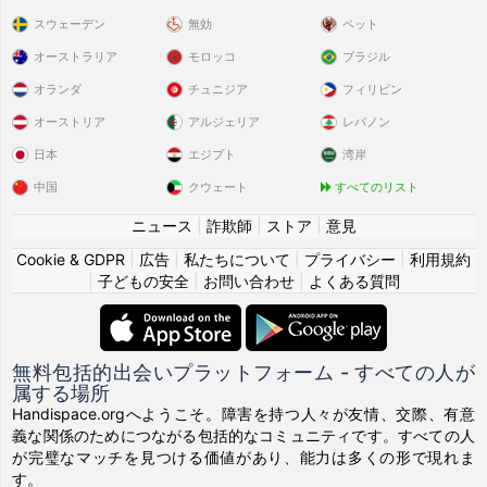
スウェーデン
無効
ペット
オーストラリア
モロッコ
ブラジル
オランダ
チュニジア
フィリピン
オーストリア
アルジェリア
レバノン
日本
エジプト
湾岸
中国
クウェート
すべてのリスト
ニュース
|
詐欺師
|
ストア
|
意見
Cookie & GDPR
|
広告
|
私たちについて
|
プライバシー
|
利用規約
|
子どもの安全
|
お問い合わせ
|
よくある質問
無料包括的出会いプラットフォーム - すべての人が
属する場所
Handispace.orgへようこそ。障害を持つ人々が友情、交際、有意
義な関係のためにつながる包括的なコミュニティです。すべての人
が完璧なマッチを見つける価値があり、能力は多くの形で現れま
す。