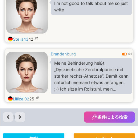
I'm not good to talk about me so just
write
歳
Stella43
42
Brandenburg
0.3
Meine Behinderung heißt
„Dyskinetische Zerebralparese mit
starker rechts-Athetose“. Damit kann
natürlich niemand etwas anfangen.
;-) Ich sitze im Rollstuhl, mein
Oberkörper und insbesondere meine
歳
Lillizei02
25
Arme sind ständig in unkontrollierter
Bewegung, weswegen ich alles mit
meinen Füßen mache. Da ich mich
1
条件による検索
kontinuierlich bewege, kann ich
auch keinen ruhigen, gleichmäßigen
Luftstrom zum Sprechen aufbauen