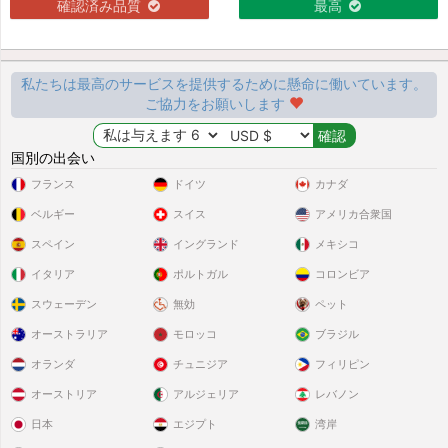
確認済み品質
最高
私たちは最高のサービスを提供するために懸命に働いています。
ご協力をお願いします
国別の出会い
フランス
ドイツ
カナダ
ベルギー
スイス
アメリカ合衆国
スペイン
イングランド
メキシコ
イタリア
ポルトガル
コロンビア
スウェーデン
無効
ペット
オーストラリア
モロッコ
ブラジル
オランダ
チュニジア
フィリピン
オーストリア
アルジェリア
レバノン
日本
エジプト
湾岸