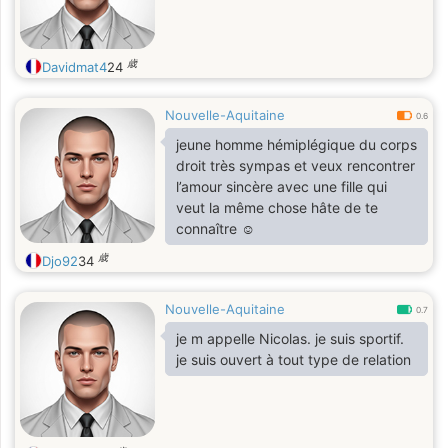
歳
Davidmat4
24
Nouvelle-Aquitaine
0.6
jeune homme hémiplégique du corps
droit très sympas et veux rencontrer
l’amour sincère avec une fille qui
veut la même chose hâte de te
connaître ☺️
歳
Djo92
34
Nouvelle-Aquitaine
0.7
je m appelle Nicolas. je suis sportif.
je suis ouvert à tout type de relation