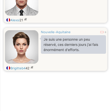
歳
Alexsi
21
Nouvelle-Aquitaine
0
Je suis une personne un peu
réservé, ces derniers jours j'ai fais
énormément d'efforts.
歳
Brigitteb4
42