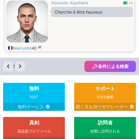
Nouvelle-Aquitaine
0.8
Cherche à être heureux
歳
Beerus64
40
1
条件による検索
無料
サポート
%
100
100%無料
無料サービス
聞く耳を持つモデレーター
真剣
訪問者
高品質プロフィール
頻繁に訪問される