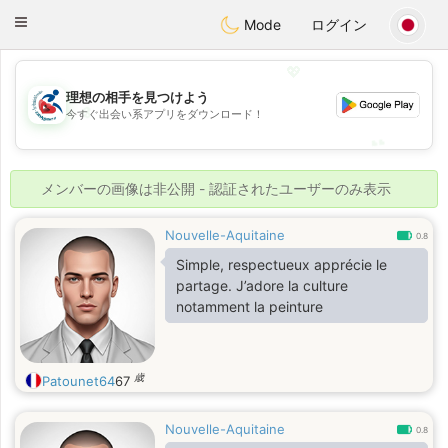
Handi Space
Toggle
Mode
ログイン
navigation
💖
理想の相手を見つけよう
💖
今すぐ出会い系アプリをダウンロード！
💕
💕
メンバーの画像は非公開 - 認証されたユーザーのみ表示
Nouvelle-Aquitaine
0.8
Simple, respectueux apprécie le
partage. J’adore la culture
notamment la peinture
歳
Patounet64
67
Nouvelle-Aquitaine
0.8