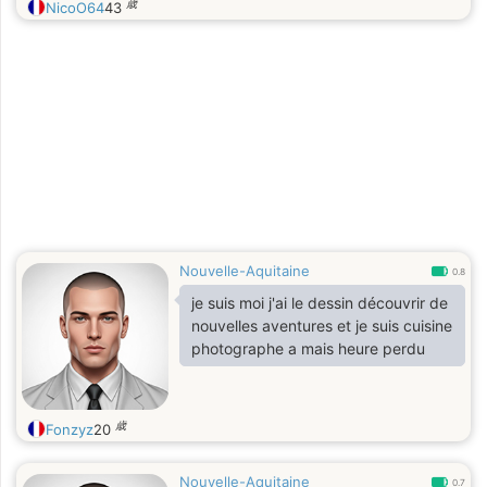
歳
NicoO64
43
Nouvelle-Aquitaine
0.8
je suis moi j'ai le dessin découvrir de
nouvelles aventures et je suis cuisine
photographe a mais heure perdu
歳
Fonzyz
20
Nouvelle-Aquitaine
0.7