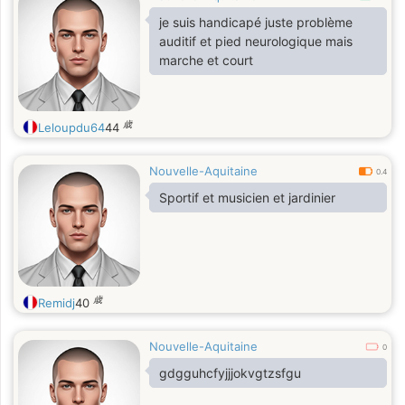
je suis handicapé juste problème
auditif et pied neurologique mais
marche et court
歳
Leloupdu64
44
Nouvelle-Aquitaine
0.4
Sportif et musicien et jardinier
歳
Remidj
40
Nouvelle-Aquitaine
0
gdgguhcfyjjjokvgtzsfgu