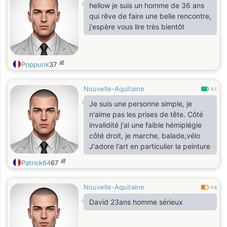
hellow je suis un homme de 36 ans
qui rêve de faire une belle rencontre,
j'espère vous lire très bientôt
歳
Poppunk
37
Nouvelle-Aquitaine
0.7
Je suis une personne simple, je
n'aime pas les prises de tête. Côté
invalidité j'ai une faible hémiplégie
côté droit, je marche, balade,vélo
J'adore l'art en particulier la peinture
歳
Patrick64
67
Nouvelle-Aquitaine
0.6
David 23ans homme sérieux