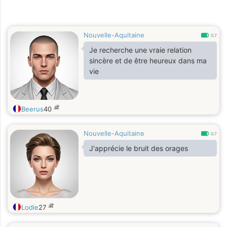
Nouvelle-Aquitaine
0.7
Je recherche une vraie relation
sincère et de être heureux dans ma
vie
歳
Beerus
40
Nouvelle-Aquitaine
0.7
J'apprécie le bruit des orages
歳
Lodie
27