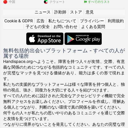
中国
クウェート
すべてのリスト
ニュース
|
詐欺師
|
ストア
|
意見
Cookie & GDPR
|
広告
|
私たちについて
|
プライバシー
|
利用規約
|
子どもの安全
|
お問い合わせ
|
よくある質問
無料包括的出会いプラットフォーム - すべての人が
属する場所
Handispace.orgへようこそ。障害を持つ人々が友情、交際、有意
義な関係のためにつながる包括的なコミュニティです。すべての人
が完璧なマッチを見つける価値があり、能力は多くの形で現れま
す。
私たちの支援的なプラットフォームは様々な障害を持つ個人と、独
特の視点、強さ、回復力を大切にする人々を結びつけます。
すべての人のために設計された完全なアクセシビリティ機能で完全
無料アクセスをお楽しみください。プロフィールを作成し、理解あ
る個人とつながり、判断のない環境で真の関係を築いてください。
何千もの人々が私たちの思いやりのあるコミュニティを通じて交際
と友情を見つけています。
つながりに境界がないことを発見してください。あなたの完璧な理