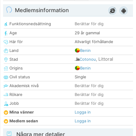
Medlemsinformation
Funktionsnedsättning
Berättar för dig
Age
29 år gammal
Här för
Allvarligt förhållande
Land
Benin
Littoral
Stad
Cotonou
,
Origins
Benin
Civil status
Single
Akademisk nivå
Berättar för dig
Rökare
Berättar för dig
Jobb
Berättar för dig
Mina vänner
Logga in
Medlem sedan
Logga in
Några mer detaljer