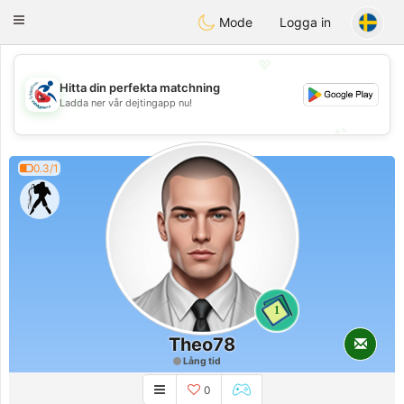
Handi Space
Toggle
Mode
Logga in
navigation
💖
Hitta din perfekta matchning
💖
Ladda ner vår dejtingapp nu!
💕
💕
0.3/1
1
Theo78
Lång tid
0