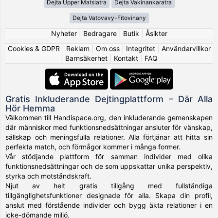
Dejta Upper Matsiatra
Dejta Vakinankaratra
Dejta Vatovavy-Fitovinany
Nyheter
|
Bedragare
|
Butik
|
Åsikter
Cookies & GDPR
|
Reklam
|
Om oss
|
Integritet
|
Användarvillkor
|
Barnsäkerhet
|
Kontakt
|
FAQ
Gratis Inkluderande Dejtingplattform – Där Alla
Hör Hemma
Välkommen till Handispace.org, den inkluderande gemenskapen
där människor med funktionsnedsättningar ansluter för vänskap,
sällskap och meningsfulla relationer. Alla förtjänar att hitta sin
perfekta match, och förmågor kommer i många former.
Vår stödjande plattform för samman individer med olika
funktionsnedsättningar och de som uppskattar unika perspektiv,
styrka och motståndskraft.
Njut av helt gratis tillgång med fullständiga
tillgänglighetsfunktioner designade för alla. Skapa din profil,
anslut med förstående individer och bygg äkta relationer i en
icke-dömande miljö.