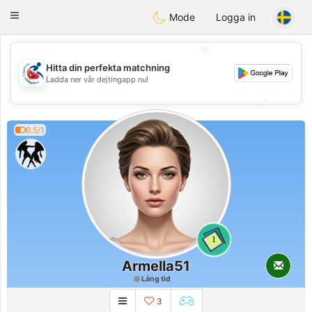
Handi Space
Toggle
Mode
Logga in
navigation
💖
Hitta din perfekta matchning
💖
Ladda ner vår dejtingapp nu!
💕
💕
0.5/1
1
Armella51
Lång tid
3