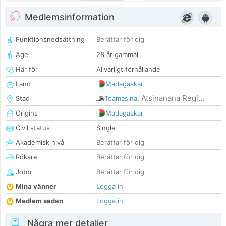
Medlemsinformation
Funktionsnedsättning
Berättar för dig
Age
28 år gammal
Här för
Allvarligt förhållande
Land
Madagaskar
Atsinanana Regi...
Stad
Toamasina
,
Origins
Madagaskar
Civil status
Single
Akademisk nivå
Berättar för dig
Rökare
Berättar för dig
Jobb
Berättar för dig
Mina vänner
Logga in
Medlem sedan
Logga in
Några mer detaljer