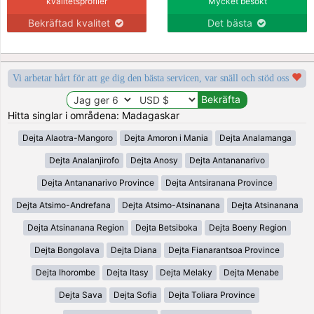
kvalitetsprofiler
Mycket besökt
Bekräftad kvalitet
Det bästa
Vi arbetar hårt för att ge dig den bästa servicen, var snäll och stöd oss
Hitta singlar i områdena: Madagaskar
Dejta Alaotra-Mangoro
Dejta Amoron i Mania
Dejta Analamanga
Dejta Analanjirofo
Dejta Anosy
Dejta Antananarivo
Dejta Antananarivo Province
Dejta Antsiranana Province
Dejta Atsimo-Andrefana
Dejta Atsimo-Atsinanana
Dejta Atsinanana
Dejta Atsinanana Region
Dejta Betsiboka
Dejta Boeny Region
Dejta Bongolava
Dejta Diana
Dejta Fianarantsoa Province
Dejta Ihorombe
Dejta Itasy
Dejta Melaky
Dejta Menabe
Dejta Sava
Dejta Sofia
Dejta Toliara Province